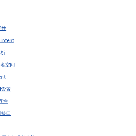
兼容性
intent
 解析
nt 命名空间
ent
应用设置
兼容性
进制接口