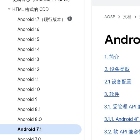
HTML 格式的 CDD
AOSP
文档
Android 17（现行版本）
Android 16
Andro
Android 15
Android 14
1. 简介
Android 13
2. 设备类型
Android 12
Android 11
2.1 设备配置
Android 10
3. 软件
Android 9
3.1. 受管理 AP
Android 8
.
1
3.1.1. Android 
Android 8
.
0
Android 7
.
1
3.2. 软 API 兼
Android 7
.
0