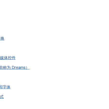
 切换
屏幕媒体控件
之前称为 Dreams）
de 和字体
模式