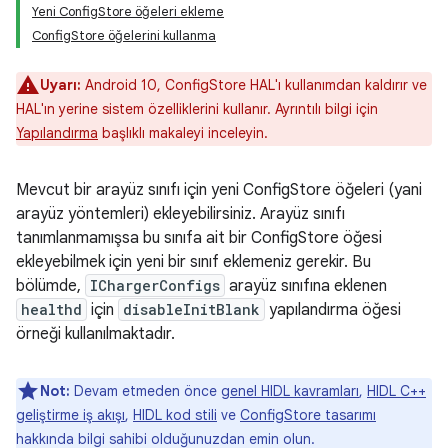
Yeni ConfigStore öğeleri ekleme
ConfigStore öğelerini kullanma
Uyarı:
Android 10, ConfigStore HAL'ı kullanımdan kaldırır ve
HAL'ın yerine sistem özelliklerini kullanır. Ayrıntılı bilgi için
Yapılandırma
başlıklı makaleyi inceleyin.
Mevcut bir arayüz sınıfı için yeni ConfigStore öğeleri (yani
arayüz yöntemleri) ekleyebilirsiniz. Arayüz sınıfı
tanımlanmamışsa bu sınıfa ait bir ConfigStore öğesi
ekleyebilmek için yeni bir sınıf eklemeniz gerekir. Bu
bölümde,
IChargerConfigs
arayüz sınıfına eklenen
healthd
için
disableInitBlank
yapılandırma öğesi
örneği kullanılmaktadır.
Not:
Devam etmeden önce
genel HIDL kavramları
,
HIDL C++
geliştirme iş akışı
,
HIDL kod stili
ve
ConfigStore tasarımı
hakkında bilgi sahibi olduğunuzdan emin olun.