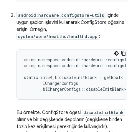
android.hardware.configstore-utils
içinde
uygun şablon işlevini kullanarak ConfigStore öğesine
erişin. Örneğin,
system/core/healthd/healthd.cpp
:
using namespace android::hardware::configstore
using namespace android::hardware::configstor
static int64_t disableInitBlank = getBool<

        IChargerConfigs,

Bu örnekte, ConfigStore öğesi
disableInitBlank
alınır ve bir değişkende depolanır (değişkene birden
fazla kez erişilmesi gerektiğinde kullanışlıdır).