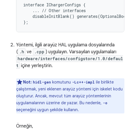
interface IChargerConfigs {

    ... // Other interfaces

    disableInitBlank() generates(OptionalBool 
Yöntemi, ilgili arayüz HAL uygulama dosyalarında
(
.h
ve
.cpp
) uygulayın. Varsayılan uygulamaları
hardware/interfaces/configstore/1.0/defaul
t
içine yerleştirin.
Not:
komutunu
ile birlikte
hidl-gen
-Lc++-impl
çalıştırmak, yeni eklenen arayüz yöntemi için iskelet kodu
oluşturur. Ancak, mevcut tüm arayüz yöntemlerinin
uygulamalarının üzerine de yazar. Bu nedenle,
-o
seçeneğini uygun şekilde kullanın.
Örneğin,