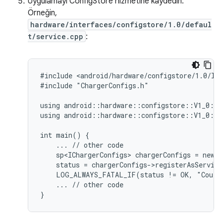
Uygulamayı ConfigStore hizmetine kaydedin.
Örneğin,
hardware/interfaces/configstore/1.0/defaul
t/service.cpp
:
#include <android/hardware/configstore/1.0/ICh
#include "ChargerConfigs.h"

using android::hardware::configstore::V1_0::I
using android::hardware::configstore::V1_0::i
int main() {

    ... // other code

    sp<IChargerConfigs> chargerConfigs = new C
    status = chargerConfigs->registerAsService
    LOG_ALWAYS_FATAL_IF(status != OK, "Could 
    ... // other code
