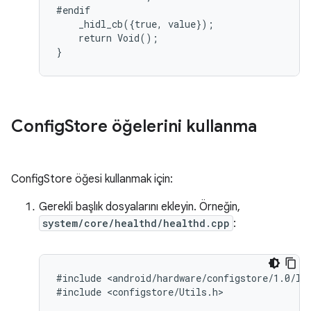
#endif

    _hidl_cb({true, value});

    return Void();

Config
Store öğelerini kullanma
ConfigStore öğesi kullanmak için:
Gerekli başlık dosyalarını ekleyin. Örneğin,
system/core/healthd/healthd.cpp
:
#include <android/hardware/configstore/1.0/ICh