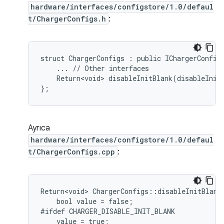
hardware/interfaces/configstore/1.0/defaul
t/ChargerConfigs.h
:
struct ChargerConfigs : public IChargerConfigs
    ... // Other interfaces

    Return<void> disableInitBlank(disableInitB
Ayrıca
hardware/interfaces/configstore/1.0/defaul
t/ChargerConfigs.cpp
:
Return<void> ChargerConfigs::disableInitBlank(
    bool value = false;

#ifdef CHARGER_DISABLE_INIT_BLANK

    value = true;
