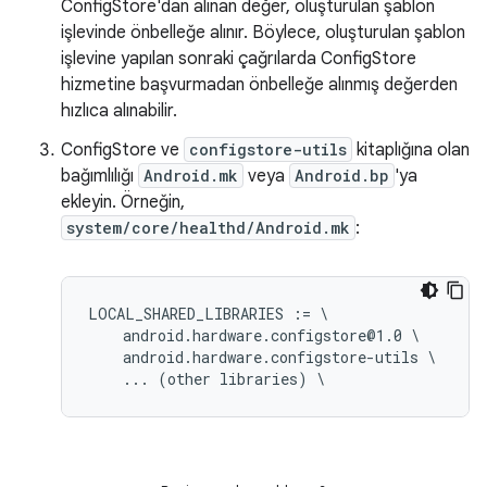
ConfigStore'dan alınan değer, oluşturulan şablon
işlevinde önbelleğe alınır. Böylece, oluşturulan şablon
işlevine yapılan sonraki çağrılarda ConfigStore
hizmetine başvurmadan önbelleğe alınmış değerden
hızlıca alınabilir.
ConfigStore ve
configstore-utils
kitaplığına olan
bağımlılığı
Android.mk
veya
Android.bp
'ya
ekleyin. Örneğin,
system/core/healthd/Android.mk
:
LOCAL_SHARED_LIBRARIES := \

    android.hardware.configstore@1.0 \

    android.hardware.configstore-utils \
