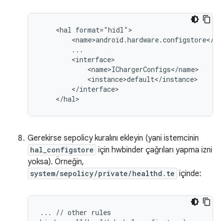
    <hal format="hidl">

        <name>android.hardware.configstore</na
        ...

        <interface>

            <name>IChargerConfigs</name>

            <instance>default</instance>

        </interface>

Gerekirse sepolicy kuralını ekleyin (yani istemcinin
hal_configstore
için hwbinder çağrıları yapma izni
yoksa). Örneğin,
system/sepolicy/private/healthd.te
içinde:
... // other rules
