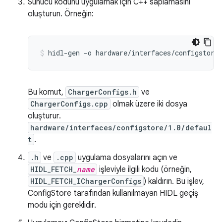
Sunucu kodunu uygulamak için C++ saplamasını
oluşturun. Örneğin:
Bu komut,
ChargerConfigs.h
ve
ChargerConfigs.cpp
olmak üzere iki dosya
oluşturur.
hardware/interfaces/configstore/1.0/defaul
t
.
.h
ve
.cpp
uygulama dosyalarını açın ve
HIDL_FETCH_
name
işleviyle ilgili kodu (örneğin,
HIDL_FETCH_IChargerConfigs
) kaldırın. Bu işlev,
ConfigStore tarafından kullanılmayan HIDL geçiş
modu için gereklidir.