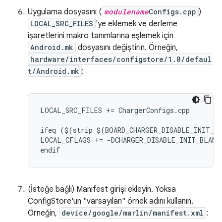
Uygulama dosyasını (
modulename
Configs.cpp
)
LOCAL_SRC_FILES
'ye eklemek ve derleme
işaretlerini makro tanımlarına eşlemek için
Android.mk
dosyasını değiştirin. Örneğin,
hardware/interfaces/configstore/1.0/defaul
t/Android.mk
:
LOCAL_SRC_FILES += ChargerConfigs.cpp

ifeq ($(strip $(BOARD_CHARGER_DISABLE_INIT_BL
LOCAL_CFLAGS += -DCHARGER_DISABLE_INIT_BLANK

(İsteğe bağlı) Manifest girişi ekleyin. Yoksa
ConfigStore'un "varsayılan" örnek adını kullanın.
Örneğin,
device/google/marlin/manifest.xml
: