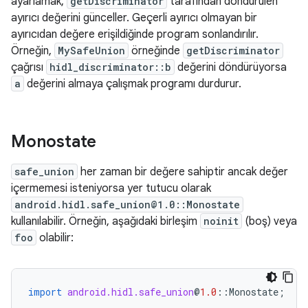
ayarlamak,
getDiscriminator
tarafından döndürülen
ayırıcı değerini günceller. Geçerli ayırıcı olmayan bir
ayırıcıdan değere erişildiğinde program sonlandırılır.
Örneğin,
MySafeUnion
örneğinde
getDiscriminator
çağrısı
hidl_discriminator::b
değerini döndürüyorsa
a
değerini almaya çalışmak programı durdurur.
Monostate
safe_union
her zaman bir değere sahiptir ancak değer
içermemesi isteniyorsa yer tutucu olarak
android.hidl.safe_union@1.0::Monostate
kullanılabilir. Örneğin, aşağıdaki birleşim
noinit
(boş) veya
foo
olabilir:
import
android.hidl.safe_union
@
1.0
::
Monostate
;