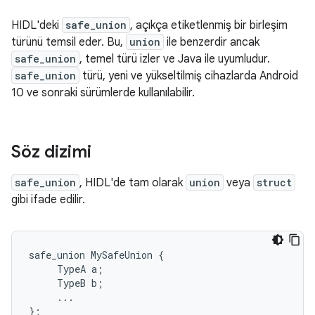
HIDL'deki
safe_union
, açıkça etiketlenmiş bir birleşim
türünü temsil eder. Bu,
union
ile benzerdir ancak
safe_union
, temel türü izler ve Java ile uyumludur.
safe_union
türü, yeni ve yükseltilmiş cihazlarda Android
10 ve sonraki sürümlerde kullanılabilir.
Söz dizimi
safe_union
, HIDL'de tam olarak
union
veya
struct
gibi ifade edilir.
safe_union MySafeUnion {

     TypeA a;

     TypeB b;

     ...

};