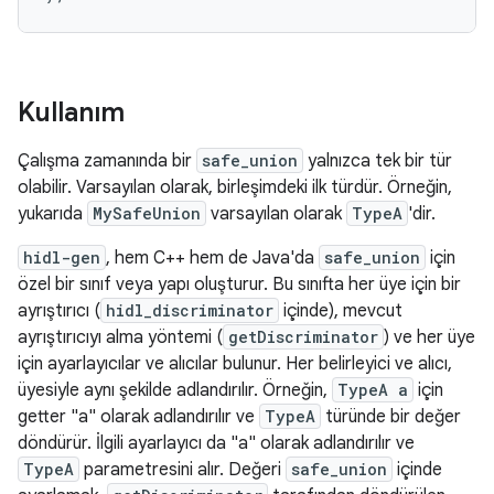
Kullanım
Çalışma zamanında bir
safe_union
yalnızca tek bir tür
olabilir. Varsayılan olarak, birleşimdeki ilk türdür. Örneğin,
yukarıda
MySafeUnion
varsayılan olarak
TypeA
'dir.
hidl-gen
, hem C++ hem de Java'da
safe_union
için
özel bir sınıf veya yapı oluşturur. Bu sınıfta her üye için bir
ayrıştırıcı (
hidl_discriminator
içinde), mevcut
ayrıştırıcıyı alma yöntemi (
getDiscriminator
) ve her üye
için ayarlayıcılar ve alıcılar bulunur. Her belirleyici ve alıcı,
üyesiyle aynı şekilde adlandırılır. Örneğin,
TypeA a
için
getter "a" olarak adlandırılır ve
TypeA
türünde bir değer
döndürür. İlgili ayarlayıcı da "a" olarak adlandırılır ve
TypeA
parametresini alır. Değeri
safe_union
içinde