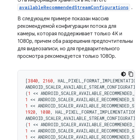
Эта информация хранится в метатеге
availableRecommendedStreamConfigurations
.
В следующем примере показан массив
рекомендуемой конфигурации потока для
камеры, которая поддерживает только 4K и
1080p, причем оба разрешения предпочтительны
для видеозаписи, но для предварительного
просмотра рекомендуется только 1080p.
[
3840
,
2160
,
HAL_PIXEL_FORMAT_IMPLEMENTATION
ANDROID_SCALER_AVAILABLE_STREAM_CONFIGURATIO
(
1
 << 
ANDROID_SCALER_AVAILABLE_RECOMMENDED_S
1
 << 
ANDROID_SCALER_AVAILABLE_RECOMMENDED_ST
1
 << 
ANDROID_SCALER_AVAILABLE_RECOMMENDED_ST
1920
,
1080
,
HAL_PIXEL_FORMAT_IMPLEMENTATION_
ANDROID_SCALER_AVAILABLE_STREAM_CONFIGURATIO
(
1
 << 
ANDROID_SCALER_AVAILABLE_RECOMMENDED_S
1
 << 
ANDROID_SCALER_AVAILABLE_RECOMMENDED_ST
1
 << 
ANDROID_SCALER_AVAILABLE_RECOMMENDED_ST