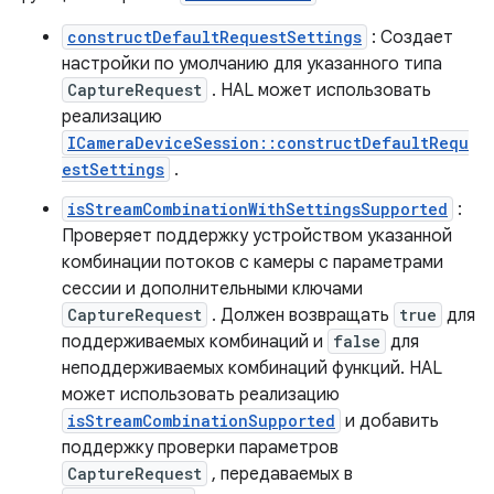
constructDefaultRequestSettings
: Создает
настройки по умолчанию для указанного типа
CaptureRequest
. HAL может использовать
реализацию
ICameraDeviceSession::constructDefaultRequ
estSettings
.
isStreamCombinationWithSettingsSupported
:
Проверяет поддержку устройством указанной
комбинации потоков с камеры с параметрами
сессии и дополнительными ключами
CaptureRequest
. Должен возвращать
true
для
поддерживаемых комбинаций и
false
для
неподдерживаемых комбинаций функций. HAL
может использовать реализацию
isStreamCombinationSupported
и добавить
поддержку проверки параметров
CaptureRequest
, передаваемых в