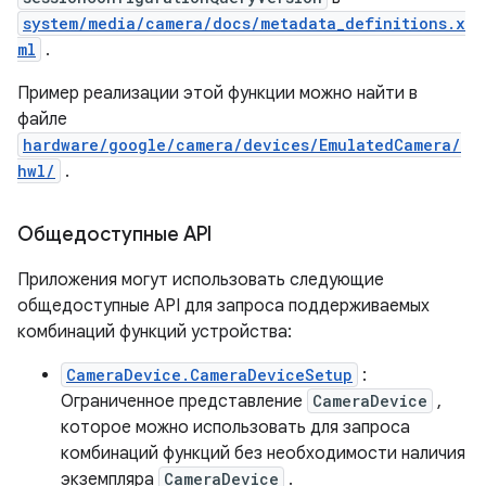
system/media/camera/docs/metadata_definitions.x
ml
.
Пример реализации этой функции можно найти в
файле
hardware/google/camera/devices/EmulatedCamera/
hwl/
.
Общедоступные API
Приложения могут использовать следующие
общедоступные API для запроса поддерживаемых
комбинаций функций устройства:
CameraDevice.CameraDeviceSetup
:
Ограниченное представление
CameraDevice
,
которое можно использовать для запроса
комбинаций функций без необходимости наличия
экземпляра
CameraDevice
.