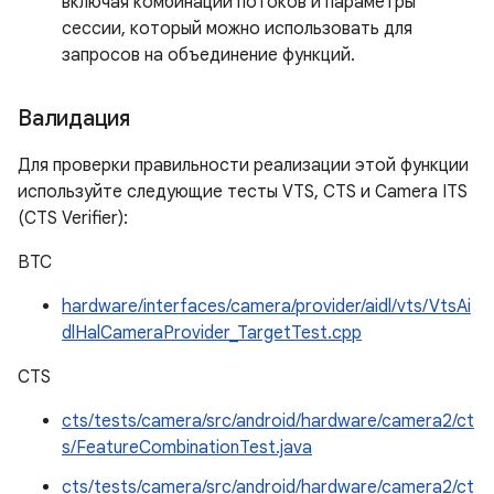
включая комбинации потоков и параметры
сессии, который можно использовать для
запросов на объединение функций.
Валидация
Для проверки правильности реализации этой функции
используйте следующие тесты VTS, CTS и Camera ITS
(CTS Verifier):
ВТС
hardware/interfaces/camera/provider/aidl/vts/VtsAi
dlHalCameraProvider_TargetTest.cpp
CTS
cts/tests/camera/src/android/hardware/camera2/ct
s/FeatureCombinationTest.java
cts/tests/camera/src/android/hardware/camera2/ct