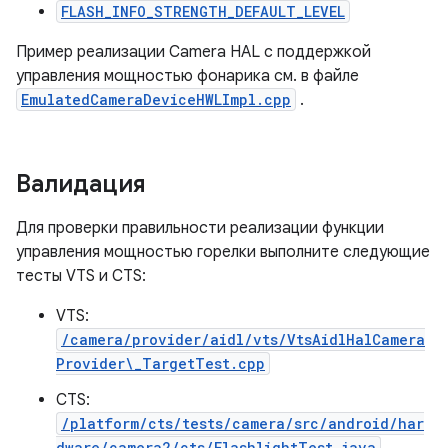
FLASH_INFO_STRENGTH_DEFAULT_LEVEL
Пример реализации Camera HAL с поддержкой
управления мощностью фонарика см. в файле
EmulatedCameraDeviceHWLImpl.cpp
.
Валидация
Для проверки правильности реализации функции
управления мощностью горелки выполните следующие
тесты VTS и CTS:
VTS:
/camera/provider/aidl/vts/VtsAidlHalCamera
Provider\_TargetTest.cpp
CTS:
/platform/cts/tests/camera/src/android/har
dware/camera2/cts/FlashlightTest.java