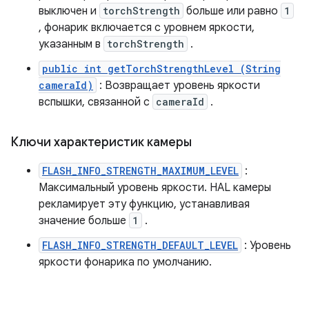
выключен и
torchStrength
больше или равно
1
, фонарик включается с уровнем яркости,
указанным в
torchStrength
.
public int getTorchStrengthLevel (String
cameraId)
: Возвращает уровень яркости
вспышки, связанной с
cameraId
.
Ключи характеристик камеры
FLASH_INFO_STRENGTH_MAXIMUM_LEVEL
:
Максимальный уровень яркости. HAL камеры
рекламирует эту функцию, устанавливая
значение больше
1
.
FLASH_INFO_STRENGTH_DEFAULT_LEVEL
: Уровень
яркости фонарика по умолчанию.