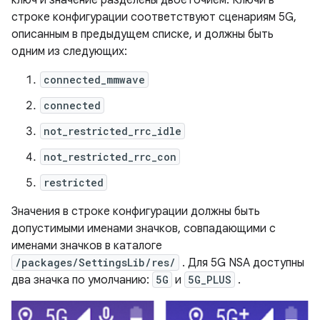
ключ и значение разделены двоеточием. Ключи в
строке конфигурации соответствуют сценариям 5G,
описанным в предыдущем списке, и должны быть
одним из следующих:
connected_mmwave
connected
not_restricted_rrc_idle
not_restricted_rrc_con
restricted
Значения в строке конфигурации должны быть
допустимыми именами значков, совпадающими с
именами значков в каталоге
/packages/SettingsLib/res/
. Для 5G NSA доступны
два значка по умолчанию:
5G
и
5G_PLUS
.