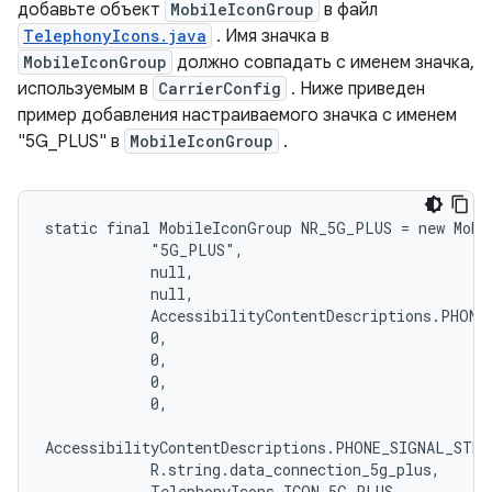
добавьте объект
MobileIconGroup
в файл
TelephonyIcons.java
. Имя значка в
MobileIconGroup
должно совпадать с именем значка,
используемым в
CarrierConfig
. Ниже приведен
пример добавления настраиваемого значка с именем
"5G_PLUS" в
MobileIconGroup
.
static final MobileIconGroup NR_5G_PLUS = new Mobil
            "5G_PLUS",

            null,

            null,

            AccessibilityContentDescriptions.PHONE
            0,

            0,

            0,

            0,

AccessibilityContentDescriptions.PHONE_SIGNAL_STRE
            R.string.data_connection_5g_plus,

            TelephonyIcons.ICON_5G_PLUS,
