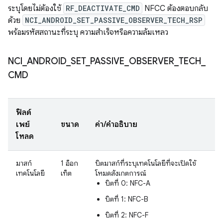
ระบุโดยไม่ต้องใช้
RF_DEACTIVATE_CMD
NFCC ต้องตอบกลับ
ด้วย
NCI_ANDROID_SET_PASSIVE_OBSERVER_TECH_RSP
พร้อมรหัสสถานะที่ระบุ ความสําเร็จหรือความล้มเหลว
NCI
_
ANDROID
_
SET
_
PASSIVE
_
OBSERVER
_
TECH
_
CMD
ฟิลด์
เพย์
ขนาด
ค่า/คำอธิบาย
โหลด
มาสก์
1 อ็อก
บิตมาสก์ที่ระบุเทคโนโลยีที่จะเปิดใช้
เทคโนโลยี
เท็ต
โหมดสังเกตการณ์
บิตที่ 0: NFC-A
บิตที่ 1: NFC-B
บิตที่ 2: NFC-F