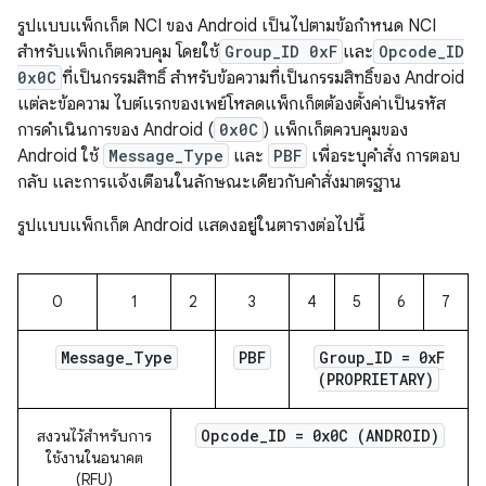
รูปแบบแพ็กเก็ต NCI ของ Android เป็นไปตามข้อกำหนด NCI
สำหรับแพ็กเก็ตควบคุม โดยใช้
Group_ID 0xF
และ
Opcode_ID
0x0C
ที่เป็นกรรมสิทธิ์ สำหรับข้อความที่เป็นกรรมสิทธิ์ของ Android
แต่ละข้อความ ไบต์แรกของเพย์โหลดแพ็กเก็ตต้องตั้งค่าเป็นรหัส
การดำเนินการของ Android (
0x0C
) แพ็กเก็ตควบคุมของ
Android ใช้
Message_Type
และ
PBF
เพื่อระบุคำสั่ง การตอบ
กลับ และการแจ้งเตือนในลักษณะเดียวกับคำสั่งมาตรฐาน
รูปแบบแพ็กเก็ต Android แสดงอยู่ในตารางต่อไปนี้
0
1
2
3
4
5
6
7
Message
_
Type
PBF
Group
_
ID = 0x
F
(PROPRIETARY)
Opcode
_
ID = 0x0C (ANDROID)
สงวนไว้สำหรับการ
ใช้งานในอนาคต
(RFU)