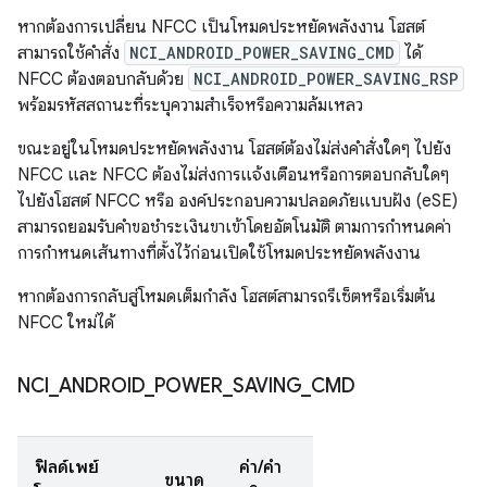
หากต้องการเปลี่ยน NFCC เป็นโหมดประหยัดพลังงาน โฮสต์
สามารถใช้คำสั่ง
NCI_ANDROID_POWER_SAVING_CMD
ได้
NFCC ต้องตอบกลับด้วย
NCI_ANDROID_POWER_SAVING_RSP
พร้อมรหัสสถานะที่ระบุความสำเร็จหรือความล้มเหลว
ขณะอยู่ในโหมดประหยัดพลังงาน โฮสต์ต้องไม่ส่งคำสั่งใดๆ ไปยัง
NFCC และ NFCC ต้องไม่ส่งการแจ้งเตือนหรือการตอบกลับใดๆ
ไปยังโฮสต์ NFCC หรือ องค์ประกอบความปลอดภัยแบบฝัง (eSE)
สามารถยอมรับคำขอชำระเงินขาเข้าโดยอัตโนมัติ ตามการกำหนดค่า
การกำหนดเส้นทางที่ตั้งไว้ก่อนเปิดใช้โหมดประหยัดพลังงาน
หากต้องการกลับสู่โหมดเต็มกำลัง โฮสต์สามารถรีเซ็ตหรือเริ่มต้น
NFCC ใหม่ได้
NCI
_
ANDROID
_
POWER
_
SAVING
_
CMD
ฟิลด์เพย์
ค่า/คำ
ขนาด