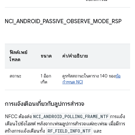
NCI
_
ANDROID
_
PASSIVE
_
OBSERVE
_
MODE
_
RSP
ฟิลด์เพย์
ขนาด
ค่า/คำอธิบาย
โหลด
สถานะ
1 อ็อก
ดูรหัสสถานะในตาราง 140 ของ
ข้อ
เท็ต
กำหนด NCI
การแจ้งเตือนเกี่ยวกับลูปการสำรวจ
NFCC ต้องส่ง
NCI_ANDROID_POLLING_FRAME_NTF
การแจ้ง
เตือนไปยังโฮสต์ หลังจากเฟรมลูปการสำรวจแต่ละเฟรม เมื่อมีการ
สร้างการแจ้งเตือนทั้ง
RF_FIELD_INFO_NTF
และ