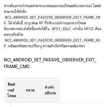
หากต้องการกำหนดค่าตารางเฟรมออกของโหมดสังเกตการณ์ โฮสต์
สามารถใช้คำสั่ง
NCI_ANDROID_SET_PASSIVE_OBSERVER_EXIT_FRAME_CM
D
ได้ คำสั่งนี้ ระบุเฟรม RF ที่ทริกเกอร์การออกจากโหมด
สังเกตการณ์ คำสั่งนี้จะส่งได้ใน
RFST_IDLE
เท่านั้น NFCC ต้อง
ตอบกลับด้วย
NCI_ANDROID_SET_PASSIVE_OBSERVER_EXIT_FRAME_RS
P
พร้อมรหัสสถานะที่ระบุ ความสําเร็จหรือความล้มเหลว
NCI
_
ANDROID
_
SET
_
PASSIVE
_
OBSERVER
_
EXIT
_
FRAME
_
CMD
ฟิลด์
ค่า/คำ
เพย์
ขนาด
อธิบาย
โหลด