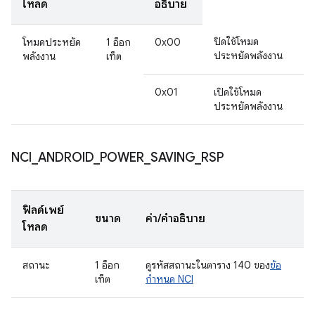
โหลด
อธิบาย
ปิดใช้โหมด
โหมดประหยัด
1 อ็อก
0x00
ประหยัดพลังงาน
พลังงาน
เท็ต
0x01
เปิดใช้โหมด
ประหยัดพลังงาน
NCI
_
ANDROID
_
POWER
_
SAVING
_
RSP
ฟิลด์เพย์
ขนาด
ค่า/คำอธิบาย
โหลด
สถานะ
1 อ็อก
ดูรหัสสถานะในตาราง 140 ของ
ข้อ
เท็ต
กำหนด NCI