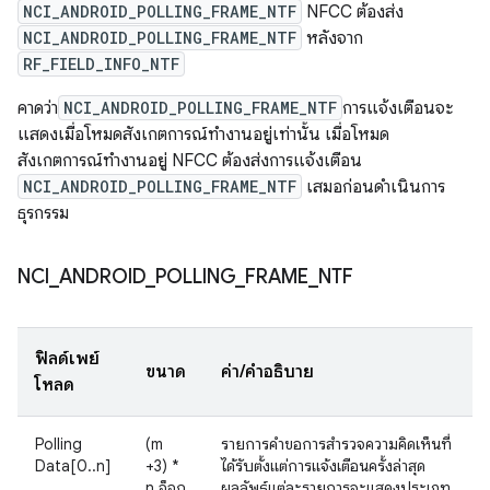
NCI_ANDROID_POLLING_FRAME_NTF
NFCC ต้องส่ง
NCI_ANDROID_POLLING_FRAME_NTF
หลังจาก
RF_FIELD_INFO_NTF
คาดว่า
NCI_ANDROID_POLLING_FRAME_NTF
การแจ้งเตือนจะ
แสดงเมื่อโหมดสังเกตการณ์ทำงานอยู่เท่านั้น เมื่อโหมด
สังเกตการณ์ทำงานอยู่ NFCC ต้องส่งการแจ้งเตือน
NCI_ANDROID_POLLING_FRAME_NTF
เสมอก่อนดำเนินการ
ธุรกรรม
NCI
_
ANDROID
_
POLLING
_
FRAME
_
NTF
ฟิลด์เพย์
ขนาด
ค่า/คำอธิบาย
โหลด
Polling
(m
รายการคำขอการสำรวจความคิดเห็นที่
Data[0..n]
+3) *
ได้รับตั้งแต่การแจ้งเตือนครั้งล่าสุด
n อ็อก
ผลลัพธ์แต่ละรายการจะแสดงประเภท