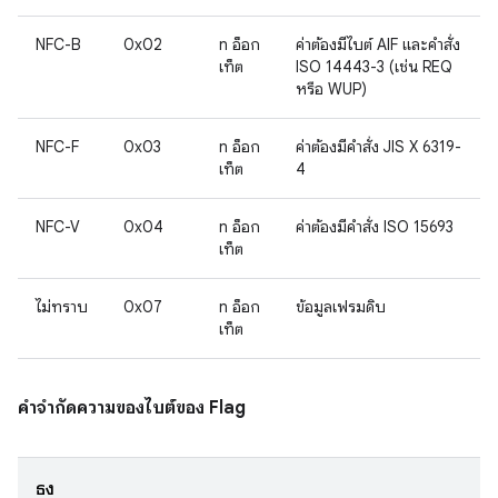
NFC-B
0x02
n อ็อก
ค่าต้องมีไบต์ AIF และคำสั่ง
เท็ต
ISO 14443-3 (เช่น REQ
หรือ WUP)
NFC-F
0x03
n อ็อก
ค่าต้องมีคำสั่ง JIS X 6319-
เท็ต
4
NFC-V
0x04
n อ็อก
ค่าต้องมีคำสั่ง ISO 15693
เท็ต
ไม่ทราบ
0x07
n อ็อก
ข้อมูลเฟรมดิบ
เท็ต
คำจำกัดความของไบต์ของ Flag
ธง