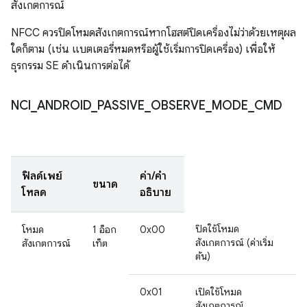
สังเกตการณ์
NFCC ควรปิดโหมดสังเกตการณ์หากโฮสต์ปิดเครื่องไม่ว่าด้วยเหตุผล
ใดก็ตาม (เช่น แบตเตอรี่หมดหรือผู้ใช้เริ่มการปิดเครื่อง) เพื่อให้
ธุรกรรม SE ดำเนินการต่อได้
NCI
_
ANDROID
_
PASSIVE
_
OBSERVE
_
MODE
_
CMD
ฟิลด์เพย์
ค่า/คำ
ขนาด
โหลด
อธิบาย
ปิดใช้โหมด
โหมด
1 อ็อก
0x00
สังเกตการณ์ (ค่าเริ่ม
สังเกตการณ์
เท็ต
ต้น)
0x01
เปิดใช้โหมด
สังเกตการณ์