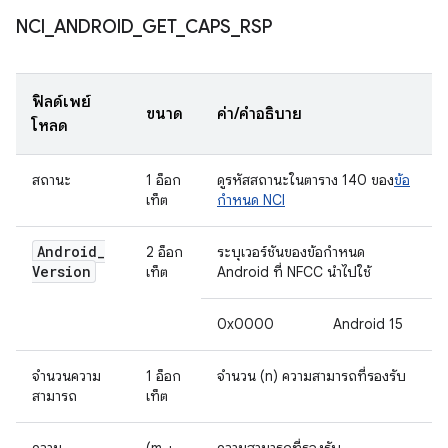
NCI
_
ANDROID
_
GET
_
CAPS
_
RSP
ฟิลด์เพย์
ขนาด
ค่า/คำอธิบาย
โหลด
สถานะ
1 อ็อก
ดูรหัสสถานะในตาราง 140 ของ
ข้อ
เท็ต
กำหนด NCI
Android
_
2 อ็อก
ระบุเวอร์ชันของข้อกำหนด
Version
เท็ต
Android ที่ NFCC นำไปใช้
0x0000
Android 15
จำนวนความ
1 อ็อก
จำนวน (n) ความสามารถที่รองรับ
สามารถ
เท็ต