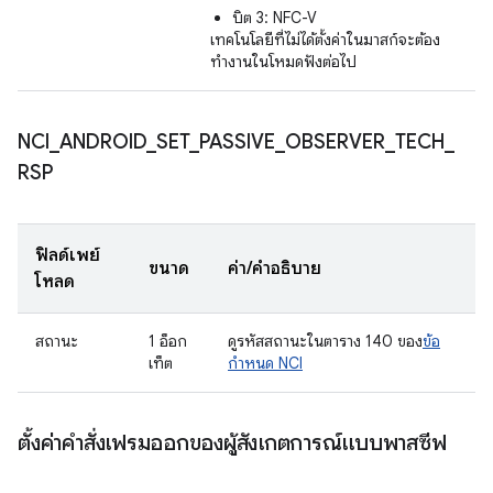
บิต 3: NFC-V
เทคโนโลยีที่ไม่ได้ตั้งค่าในมาสก์จะต้อง
ทำงานในโหมดฟังต่อไป
NCI
_
ANDROID
_
SET
_
PASSIVE
_
OBSERVER
_
TECH
_
RSP
ฟิลด์เพย์
ขนาด
ค่า/คำอธิบาย
โหลด
สถานะ
1 อ็อก
ดูรหัสสถานะในตาราง 140 ของ
ข้อ
เท็ต
กำหนด NCI
ตั้งค่าคำสั่งเฟรมออกของผู้สังเกตการณ์แบบพาสซีฟ