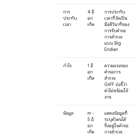
การ
4 อ็
การประทับ
ประทับ
อก
เวลาที่วัดเป็น
เวลา
เท็ต
มิลลิวินาทีของ
การรับคำขอ
การสำรวจ
แบบ Big
Endian
กำไร
1 อ็
ความแรงของ
อก
คำขอการ
เท็ต
สำรวจ
0xFF บ่งชี้ว่า
ค่าไม่พร้อมใช้
งาน
ข้อมูล
m -
แสดงข้อมูลที่
5 อ็
ระบุตัวตนได้
อก
ซึ่งอยู่ในคำขอ
เท็ต
การสำรวจ