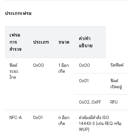
ประเภทเฟรม
เฟรม
ค่า/คำ
การ
ประเภท
ขนาด
อธิบาย
สำรวจ
ปิดฟิลด์
ฟิลด์
0x00
1 อ็อก
0x00
ระยะ
เท็ต
ไกล
0x01
ฟิลด์
เปิดอยู่
0x02..0xFF
RFU
NFC-A
0x01
n อ็อก
ค่าต้องมีคำสั่ง ISO
เท็ต
14443-3 (เช่น REQ หรือ
WUP)