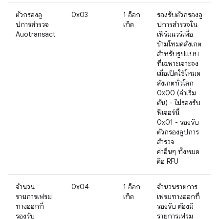
ตัวกรองลู
0x03
1 อ็อก
รองรับตัวกรองลู
ปการสำรวจ
เท็ต
ปการสำรวจใน
Auotransact
เฟิร์มแวร์เพื่อ
ข้ามโหมดสังเกต
สำหรับรูปแบบ
ที่เฉพาะเจาะจง
เมื่อเปิดใช้โหมด
สังเกตทั่วโลก
0x00 (ค่าเริ่ม
ต้น) - ไม่รองรับ
ฟีเจอร์นี้
0x01 - รองรับ
ตัวกรองลูปการ
สำรวจ
ค่าอื่นๆ ทั้งหมด
คือ RFU
จำนวน
0x04
1 อ็อก
จำนวนรายการ
รายการเฟรม
เท็ต
เฟรมทางออกที่
ทางออกที่
รองรับ ต้องมี
รองรับ
รายการเฟรม