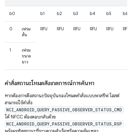
b0
b1
b2
b3
b4
b5
b6
0
เฟรม
RFU
RFU
RFU
RFU
RFU
RFU
สั้น
1
เฟรม
ขนาด
ยาว
คำสั่งสถานะโหมดสังเกตการณ์การค้นหา
หากต้องการดึงสถานะปัจจุบันของโหมดคำสั่งแบบพาสซีฟ โฮสต์
สามารถใช้คำสั่ง
NCI_ANDROID_QUERY_PASSIVE_OBSERVER_STATUS_CMD
ได้ NFCC ต้องตอบกลับด้วย
NCI_ANDROID_QUERY_PASSIVE_OBSERVER_STATUS_RSP
พร้อมรหัสสถานะที่ระบุความสำเร็จหรือความล้มเหลว