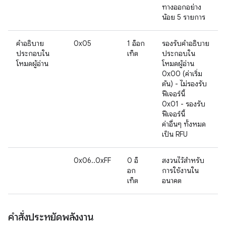
ทางออกอย่าง
น้อย 5 รายการ
คำอธิบาย
0x05
1 อ็อก
รองรับคำอธิบาย
ประกอบใน
เท็ต
ประกอบใน
โหมดผู้อ่าน
โหมดผู้อ่าน
0x00 (ค่าเริ่ม
ต้น) - ไม่รองรับ
ฟีเจอร์นี้
0x01 - รองรับ
ฟีเจอร์นี้
ค่าอื่นๆ ทั้งหมด
เป็น RFU
0x06..0xFF
0 อ็
สงวนไว้สำหรับ
อก
การใช้งานใน
เท็ต
อนาคต
คำสั่งประหยัดพลังงาน