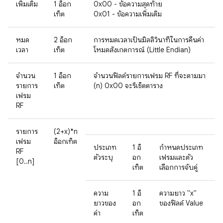
เพิ่มเติม
1 อ็อก
0x00 - ข้อความสุดท้าย
เท็ต
0x01 - ข้อความเพิ่มเติม
หมด
2 อ็อก
การหมดเวลาเป็นมิลลิวินาทีในการคืนค่า
เวลา
เท็ต
โหมดสังเกตการณ์ (Little Endian)
จำนวน
1 อ็อก
จำนวนฟิลด์รายการเฟรม RF ที่จะตามมา
รายการ
เท็ต
(n) 0x00 จะรีเซ็ตตาราง
เฟรม
RF
รายการ
(2+x)*n
เฟรม
อ็อกเท็ต
ประเภท
1 อ็
กำหนดประเภท
RF
ตัวระบุ
อก
เฟรมและตัว
[0..n]
เท็ต
เลือกการจับคู่
ความ
1 อ็
ความยาว "x"
ยาวของ
อก
ของฟิลด์ Value
ค่า
เท็ต