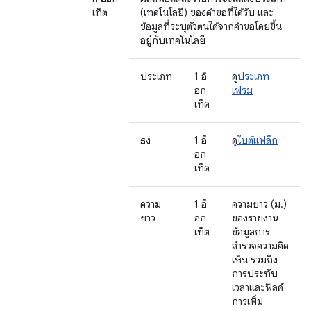
เท็ต
(เทคโนโลยี) ของคำขอที่ได้รับ และ
ข้อมูลที่ระบุตัวตนได้จากคำขอโดยขึ้น
อยู่กับเทคโนโลยี
ประเภท
1 อ็
ดู
ประเภท
อก
เฟรม
เท็ต
ธง
1 อ็
ดู
ไบต์แฟล็ก
อก
เท็ต
ความ
1 อ็
ความยาว (ม.)
ยาว
อก
ของรายงาน
เท็ต
ข้อมูลการ
สำรวจความคิด
เห็น รวมถึง
การประทับ
เวลาและฟิลด์
การเพิ่ม