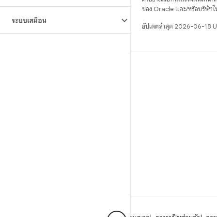
ของ Oracle และ/หรือบริษัทใ
ระบบเสมือน
อัปเดตล่าสุด 2026-06-18 
บิวด์
ที่เก็บสำหรับ Android
ข้อกำหนด
ดาวน์โหลด
แสดงพรีวิวไบนารี
อิมเมจเวอร์ชันโรงงาน
ไบนารีไดรเวอร์