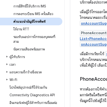
บริการต้องประกาศส
การมีสิทธิ์ใช้บริการ IMS
เมื่อผู้ใช้โทรออกโดย
การลงทะเบียน IMS ครั้งเดียว
โทรคมนาคมจะเชื่
คำแนะนำบัญชีโทรศัพท์
onAccountSug
ใช้งาน RTT
PhoneAccount
รองรับแอปการโทรของบุคคลที่
List<PhoneAcc
สาม
onAccountSug
ข้อความเสียงพร้อมภาพ
เมื่อมีการเรียกใช้
ผู้ให้บริการ
บริการโทรคมนาคม
เวลา
เพื่อให้ผู้ใช้ เลือ
แถบความถี่กว้างยิ่งยวด
Phone
Acco
Wi-Fi
โปรไฟล์อุปกรณ์ที่ใช้ร่วมกัน
หากต้องการให้คำ
มการ์ดซิมใดซิมหน
Connectivity Diagnostics API
ข้อมูลนี้ไปยังผู้
อินเทอร์เฟซผู้ใช้สำหรับการเชื่อมต่อ