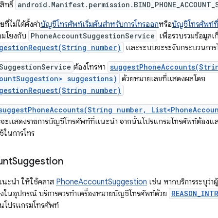
ิทธิ์
android.Manifest.permission.BIND_PHONE_ACCOUNT_
ที่ไม่ได้ตั้งค่า
บัญชีโทรศัพท์เริ่มต้นสำหรับการโทรออก
หรือ
บัญชีโทรศัพท์ที
อมโยงกับ
PhoneAccountSuggestionService
เพื่อรวบรวมข้อมูลเก
gestionRequest(String number)
และระบบจะระงับกระบวนการ
SuggestionService
ต้องโทรหา
suggestPhoneAccounts(Stri
ountSuggestion> suggestions)
ด้วยหมายเลขที่แสดงผลโดย
gestionRequest(String number)
suggestPhoneAccounts(String number, List<PhoneAccou
จะแสดงรายการบัญชีโทรศัพท์ที่แนะนำ จากนั้นโปรแกรมโทรศัพท์ต้องแส
กใช้ในการโทร
unt
Suggestion
แนะนำ ให้ใช้คลาส
PhoneAccountSuggestion
เช่น หากบริการระบุว่าผู้
ึ่งในอุปกรณ์ บริการควรทำเครื่องหมายบัญชีโทรศัพท์ด้วย
REASON_INT
ใช้ในโปรแกรมโทรศัพท์