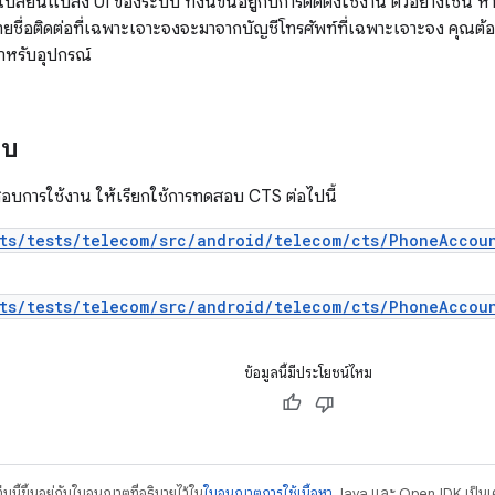
ลี่ยนแปลง UI ของระบบ ทั้งนี้ขึ้นอยู่กับการติดตั้งใช้งาน ตัวอย่างเช่น หา
ยชื่อติดต่อที่เฉพาะเจาะจงจะมาจากบัญชีโทรศัพท์ที่เฉพาะเจาะจง คุณต้อง
สำหรับอุปกรณ์
อบ
บการใช้งาน ให้เรียกใช้การทดสอบ CTS ต่อไปนี้
sts/tests/telecom/src/android/telecom/cts/PhoneAccou
sts/tests/telecom/src/android/telecom/cts/PhoneAccou
ข้อมูลนี้มีประโยชน์ไหม
บนี้ขึ้นอยู่กับใบอนุญาตที่อธิบายไว้ใน
ใบอนุญาตการใช้เนื้อหา
Java และ OpenJDK เป็นเคร