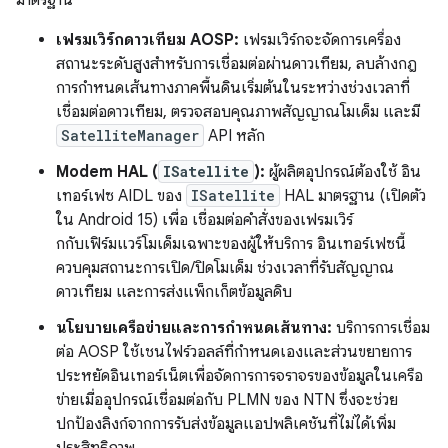
มาตรฐาน
เฟรมเวิร์กดาวเทียม AOSP:
เฟรมเวิร์กจะจัดการเครื่อง
สถานะระดับสูงสำหรับการเชื่อมต่อผ่านดาวเทียม, ลบล้างกฎ
การกำหนดเส้นทางภาคพื้นดินเริ่มต้นในระหว่างช่วงเวลาที่
เชื่อมต่อดาวเทียม, ตรวจสอบคุณภาพสัญญาณโมเด็ม และมี
SatelliteManager
API หลัก
Modem HAL (
ISatellite
):
ผู้ผลิตอุปกรณ์ต้องใช้ อิน
เทอร์เฟซ AIDL ของ
ISatellite
HAL มาตรฐาน (เปิดตัว
ใน Android 15) เพื่อ เชื่อมต่อคำสั่งของเฟรมเวิร์
กกับเฟิร์มแวร์โมเด็มเฉพาะของผู้ให้บริการ อินเทอร์เฟซนี้
ควบคุมสถานะการเปิด/ปิดโมเด็ม ช่วงเวลาที่รับสัญญาณ
ดาวเทียม และการส่งแพ็กเก็ตข้อมูลดิบ
นโยบายเครือข่ายและการกำหนดเส้นทาง:
บริการการเชื่อม
ต่อ AOSP ใช้เชนไฟร์วอลล์ที่กำหนดเองและส่วนขยายการ
ประหยัดอินเทอร์เน็ตเพื่อจัดการการจราจรของข้อมูลในเครือ
ข่ายเมื่ออุปกรณ์เชื่อมต่อกับ PLMN ของ NTN ซึ่งจะช่วย
ปกป้องลิงก์จากการรับส่งข้อมูลแอปพลิเคชันที่ไม่ได้เพิ่ม