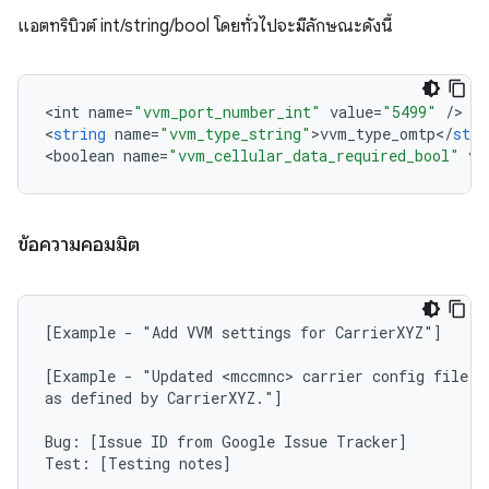
แอตทริบิวต์ int/string/bool โดยทั่วไปจะมีลักษณะดังนี้
<
int
name
=
"vvm_port_number_int"
value
=
"5499"
/
>

<
string
name
=
"vvm_type_string"
>
vvm_type_omtp
<
/
stri
<
boolean
name
=
"vvm_cellular_data_required_bool"
va
ข้อความคอมมิต
[Example - "Add VVM settings for CarrierXYZ"]

[Example - "Updated <mccmnc> carrier config file to
as defined by CarrierXYZ."]

Bug: [Issue ID from Google Issue Tracker]
