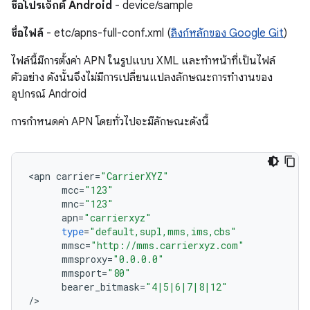
ชื่อโปรเจ็กต์ Android
- device/sample
ชื่อไฟล์
- etc/apns-full-conf.xml (
ลิงก์หลักของ Google Git
)
ไฟล์นี้มีการตั้งค่า APN ในรูปแบบ XML และทำหน้าที่เป็นไฟล์
ตัวอย่าง ดังนั้นจึงไม่มีการเปลี่ยนแปลงลักษณะการทำงานของ
อุปกรณ์ Android
การกำหนดค่า APN โดยทั่วไปจะมีลักษณะดังนี้
<
apn
carrier
=
"CarrierXYZ"
mcc
=
"123"
mnc
=
"123"
apn
=
"carrierxyz"
type
=
"default,supl,mms,ims,cbs"
mmsc
=
"http://mms.carrierxyz.com"
mmsproxy
=
"0.0.0.0"
mmsport
=
"80"
bearer_bitmask
=
"4|5|6|7|8|12"
/
>