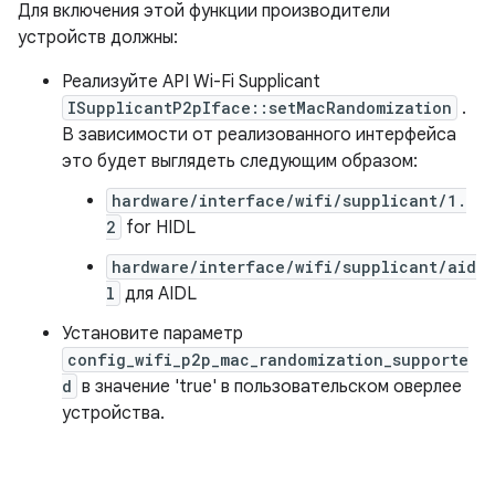
Для включения этой функции производители
устройств должны:
Реализуйте API Wi-Fi Supplicant
ISupplicantP2pIface::setMacRandomization
.
В зависимости от реализованного интерфейса
это будет выглядеть следующим образом:
hardware/interface/wifi/supplicant/1.
2
for HIDL
hardware/interface/wifi/supplicant/aid
l
для AIDL
Установите параметр
config_wifi_p2p_mac_randomization_supporte
d
в значение 'true' в пользовательском оверлее
устройства.