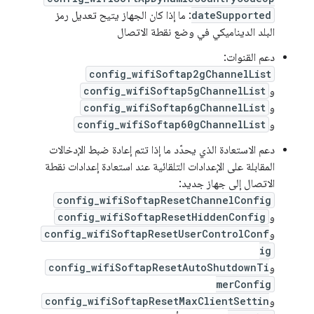
dateSupported
: ما إذا كان الجهاز يتيح تعديل رمز
البلد الديناميكي في وضع نقطة الاتصال
دعم القنوات:
config_wifiSoftap2gChannelList
و
config_wifiSoftap5gChannelList
و
config_wifiSoftap6gChannelList
و
config_wifiSoftap60gChannelList
دعم الاستعادة الذي يحدّد ما إذا تتم إعادة ضبط الإدخالات
المقابلة على الإعدادات التلقائية عند استعادة إعدادات نقطة
الاتصال إلى جهاز جديد:
config_wifiSoftapResetChannelConfig
و
config_wifiSoftapResetHiddenConfig
و
config_wifiSoftapResetUserControlConf
ig
و
config_wifiSoftapResetAutoShutdownTi
merConfig
و
config_wifiSoftapResetMaxClientSettin