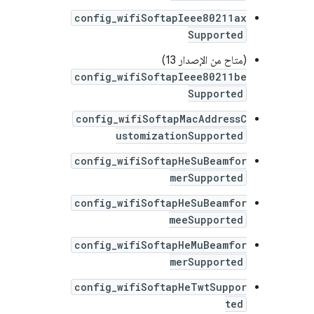
config_wifiSoftapIeee80211ax
Supported
(متاح من الإصدار 13)
config_wifiSoftapIeee80211be
Supported
config_wifiSoftapMacAddressC
ustomizationSupported
config_wifiSoftapHeSuBeamfor
merSupported
config_wifiSoftapHeSuBeamfor
meeSupported
config_wifiSoftapHeMuBeamfor
merSupported
config_wifiSoftapHeTwtSuppor
ted