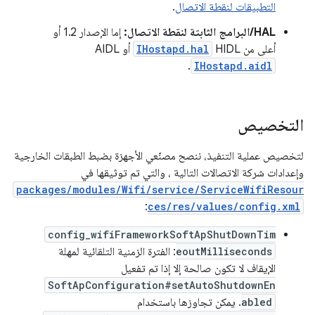
التطبيقات لنقطة الاتصال
.
HAL/البرامج الثابتة لنقطة الاتصال:
إما الإصدار 1.2 أو
أعلى من HIDL
IHostapd.hal
أو AIDL
.
IHostapd.aidl
التخصيص
لتخصيص عملية التنفيذ، ننصح مصنّعي الأجهزة بضبط الطبقات الخارجية
وإعدادات شركة الاتصالات التالية ، والتي تم توثيقها في
packages/modules/Wifi/service/ServiceWifiResour
:
ces/res/values/config.xml
config_wifiFrameworkSoftApShutDownTim
eoutMilliseconds
: الفترة الزمنية التلقائية لمهلة
الإيقاف لا تكون صالحة إلا إذا تم تفعيل
SoftApConfiguration#setAutoShutdownEn
abled
. يمكن تجاوزها باستخدام