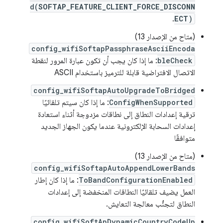
d(
SOFTAP_FEATURE_CLIENT_FORCE_DISCONN
.
ECT
)
(متاح من الإصدار 13)
config_wifiSoftapPassphraseAsciiEncoda
bleCheck
: ما إذا كان يجب أن تكون عبارة المرور لنقطة
الاتصال الافتراضية قابلة للترميز باستخدام ASCII
config_wifiSoftapAutoUpgradeToBridged
ConfigWhenSupported
: ما إذا كان سيتم تلقائيًا
ترقية إعدادات النطاق إلى نطاقات مزدوجة أثناء استعادة
إعدادات السحابة الإلكترونية عندما يكون الجهاز الجديد
متوافقًا
(متاح من الإصدار 13)
config_wifiSoftapAutoAppendLowerBands
ToBandConfigurationEnabled
: ما إذا كان إطار
العمل يضيف تلقائيًا النطاقات المنخفضة إلى إعدادات
النطاق لتجنُّب معالجة التعايش.
config_wifiSoftApDynamicCountryCodeUp