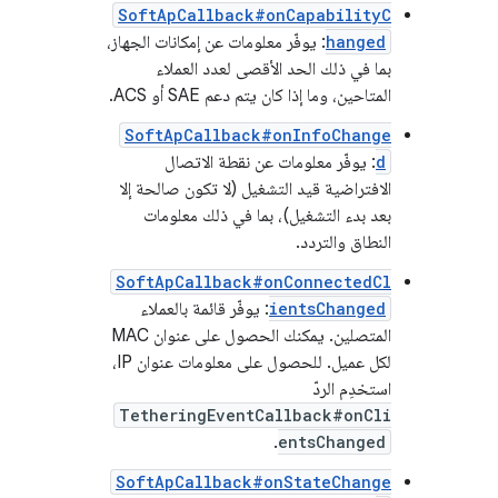
SoftApCallback#onCapabilityC
hanged
: يوفّر معلومات عن إمكانات الجهاز،
بما في ذلك الحد الأقصى لعدد العملاء
المتاحين، وما إذا كان يتم دعم SAE أو ACS.
SoftApCallback#onInfoChange
d
: يوفّر معلومات عن نقطة الاتصال
الافتراضية قيد التشغيل (لا تكون صالحة إلا
بعد بدء التشغيل)، بما في ذلك معلومات
النطاق والتردد.
SoftApCallback#onConnectedCl
ientsChanged
: يوفّر قائمة بالعملاء
المتصلين. يمكنك الحصول على عنوان MAC
لكل عميل. للحصول على معلومات عنوان IP،
استخدِم الردّ
TetheringEventCallback#onCli
.
entsChanged
SoftApCallback#onStateChange