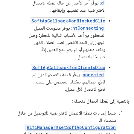
d
: يوفّر آخر الأخبار عن حالة نقطة الاتصال
الافتراضية عند تفعيلها وإيقافها.
SoftApCallback#onBlockedClie
ntConnecting
: يوفّر معلومات العميل
المحظور مع أحد الأسباب التالية للحظر: وصل
الجهاز إلى الحد الأقصى لعدد العملاء الذين
يمكنه دعمهم أو لم يتم منح العميل إذنًا
صريحًا بالاتصال.
SoftApCallback#onClientsDisc
onnected
: يوفّر قائمة بالعملاء الذين تم
قطع اتصالهم. يمكنك الحصول على سبب
قطع الاتصال لكل عميل.
بالنسبة إلى نقطة اتصال متصلة:
اضبط إعدادات نقطة الاتصال الافتراضية للتوصيل من خلال
استدعاء الـ
WifiManager#setSoftApConfiguration