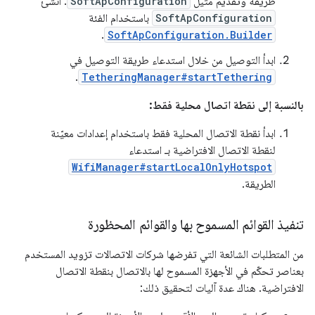
طريقة وتقديم مثيل
SoftApConfiguration
. أنشئ
SoftApConfiguration
باستخدام الفئة
.
SoftApConfiguration.Builder
ابدأ التوصيل من خلال استدعاء طريقة التوصيل في
.
TetheringManager#startTethering
بالنسبة إلى نقطة اتصال محلية فقط:
ابدأ نقطة الاتصال المحلية فقط باستخدام إعدادات معيّنة
لنقطة الاتصال الافتراضية بـ استدعاء
WifiManager#startLocalOnlyHotspot
الطريقة.
تنفيذ القوائم المسموح بها والقوائم المحظورة
من المتطلبات الشائعة التي تفرضها شركات الاتصالات تزويد المستخدم
بعناصر تحكّم في الأجهزة المسموح لها بالاتصال بنقطة الاتصال
الافتراضية. هناك عدة آليات لتحقيق ذلك: