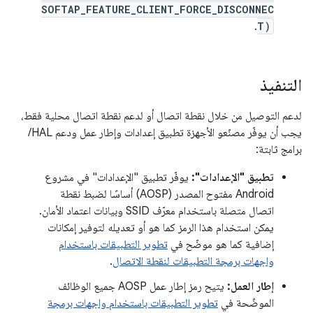
SOFTAP_FEATURE_CLIENT_FORCE_DISCONNEC
.
T
)
التنفيذ
لدعم التوصيل من خلال نقطة اتصال أو لدعم نقطة اتصال محلية فقط،
يجب أن يوفّر مصنّعو الأجهزة تطبيق إعدادات وإطار عمل ودعم HAL/
برامج ثابتة:
تطبيق "الإعدادات":
يوفّر تطبيق "الإعدادات" في مشروع
Android مفتوح المصدر (AOSP) أساسًا لضبط نقطة
اتصال متصلة باستخدام معرّف SSID وبيانات اعتماد الأمان.
يمكن استخدام هذا الرمز كما هو أو تعديله لتوفير إمكانات
إضافية كما هو موضّح في
تطوير التطبيقات باستخدام
واجهات برمجة التطبيقات لنقطة الاتصال
.
إطار العمل:
يتيح رمز إطار عمل AOSP جميع الوظائف
الموضّحة في
تطوير التطبيقات باستخدام واجهات برمجة