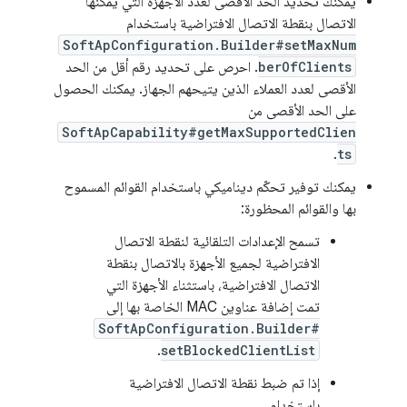
يمكنك تحديد الحد الأقصى لعدد الأجهزة التي يمكنها
الاتصال بنقطة الاتصال الافتراضية باستخدام
SoftApConfiguration.Builder#setMaxNum
berOfClients
. احرص على تحديد رقم أقل من الحد
الأقصى لعدد العملاء الذين يتيحهم الجهاز. يمكنك الحصول
على الحد الأقصى من
SoftApCapability#getMaxSupportedClien
.
ts
يمكنك توفير تحكّم ديناميكي باستخدام القوائم المسموح
بها والقوائم المحظورة:
تسمح الإعدادات التلقائية لنقطة الاتصال
الافتراضية لجميع الأجهزة بالاتصال بنقطة
الاتصال الافتراضية، باستثناء الأجهزة التي
تمت إضافة عناوين MAC الخاصة بها إلى
SoftApConfiguration.Builder#
.
setBlockedClientList
إذا تم ضبط نقطة الاتصال الافتراضية
باستخدام