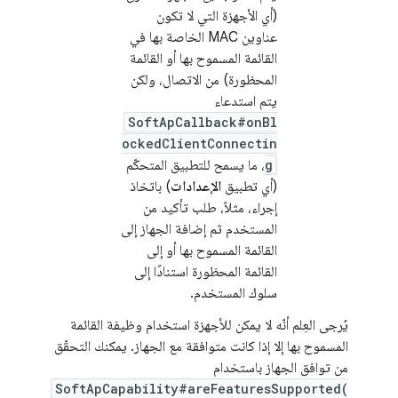
(أي الأجهزة التي لا تكون
عناوين MAC الخاصة بها في
القائمة المسموح بها أو القائمة
المحظورة) من الاتصال، ولكن
يتم استدعاء
SoftApCallback#onBl
ockedClientConnectin
g
، ما يسمح للتطبيق المتحكّم
(أي تطبيق
الإعدادات
) باتخاذ
إجراء، مثلاً، طلب تأكيد من
المستخدم ثم إضافة الجهاز إلى
القائمة المسموح بها أو إلى
القائمة المحظورة استنادًا إلى
سلوك المستخدم.
يُرجى العِلم أنّه لا يمكن للأجهزة استخدام وظيفة القائمة
المسموح بها إلا إذا كانت متوافقة مع الجهاز. يمكنك التحقّق
من توافق الجهاز باستخدام
SoftApCapability#areFeaturesSupported(