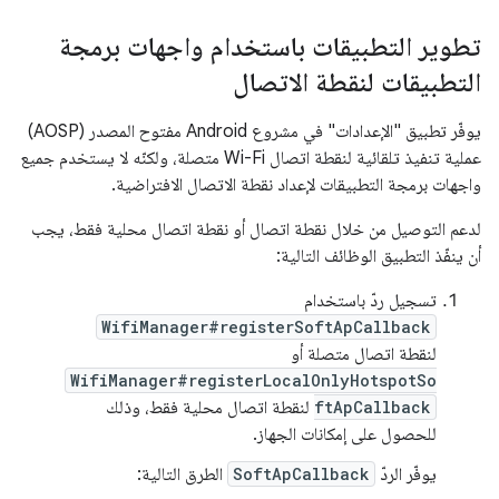
تطوير التطبيقات باستخدام واجهات برمجة
التطبيقات لنقطة الاتصال
يوفّر تطبيق "الإعدادات" في مشروع Android مفتوح المصدر (AOSP)
عملية تنفيذ تلقائية لنقطة اتصال Wi-Fi متصلة، ولكنّه لا يستخدم جميع
واجهات برمجة التطبيقات لإعداد نقطة الاتصال الافتراضية.
لدعم التوصيل من خلال نقطة اتصال أو نقطة اتصال محلية فقط، يجب
أن ينفّذ التطبيق الوظائف التالية:
تسجيل ردّ باستخدام
WifiManager#registerSoftApCallback
لنقطة اتصال متصلة أو
WifiManager#registerLocalOnlyHotspotSo
ftApCallback
لنقطة اتصال محلية فقط، وذلك
للحصول على إمكانات الجهاز.
يوفّر الردّ
SoftApCallback
الطرق التالية: