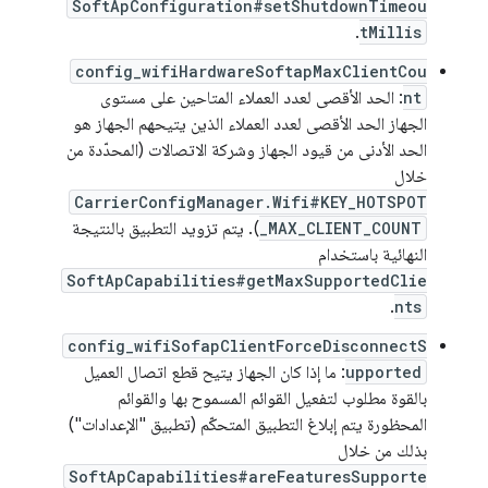
SoftApConfiguration#setShutdownTimeou
.
tMillis
config_wifiHardwareSoftapMaxClientCou
nt
: الحد الأقصى لعدد العملاء المتاحين على مستوى
الجهاز الحد الأقصى لعدد العملاء الذين يتيحهم الجهاز هو
الحد الأدنى من قيود الجهاز وشركة الاتصالات (المحدّدة من
خلال
CarrierConfigManager.Wifi#KEY_HOTSPOT
_MAX_CLIENT_COUNT
). يتم تزويد التطبيق بالنتيجة
النهائية باستخدام
SoftApCapabilities#getMaxSupportedClie
.
nts
config_wifiSofapClientForceDisconnectS
upported
: ما إذا كان الجهاز يتيح قطع اتصال العميل
بالقوة مطلوب لتفعيل القوائم المسموح بها والقوائم
المحظورة يتم إبلاغ التطبيق المتحكّم (تطبيق "الإعدادات")
بذلك من خلال
SoftApCapabilities#areFeaturesSupporte