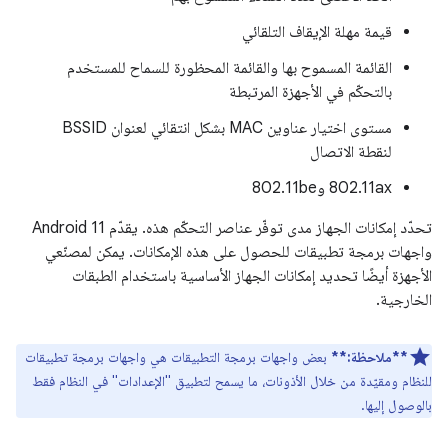
قيمة مهلة الإيقاف التلقائي
القائمة المسموح بها والقائمة المحظورة للسماح للمستخدم
بالتحكّم في الأجهزة المرتبطة
مستوى اختيار عناوين MAC بشكل انتقائي لعنوان BSSID
لنقطة الاتصال
‫802.11ax و802.11be
تحدّد إمكانات الجهاز مدى توفّر عناصر التحكّم هذه. يقدّم Android 11
واجهات برمجة تطبيقات للحصول على هذه الإمكانات. يمكن لمصنّعي
الأجهزة أيضًا تحديد إمكانات الجهاز الأساسية باستخدام الطبقات
الخارجية.
**ملاحظة:**
بعض واجهات برمجة التطبيقات هي واجهات برمجة تطبيقات
للنظام ومقيّدة من خلال الأذونات، ما يسمح لتطبيق "الإعدادات" في النظام فقط
بالوصول إليها.