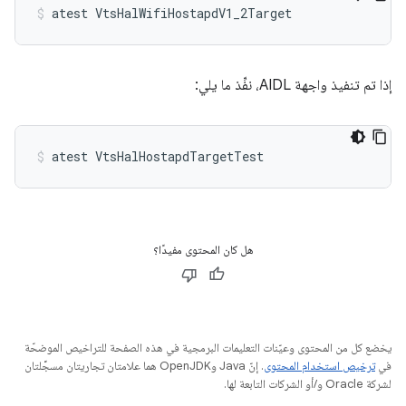
atest
VtsHalWifiHostapdV1_2Target
إذا تم تنفيذ واجهة AIDL، نفِّذ ما يلي:
atest
VtsHalHostapdTargetTest
هل كان المحتوى مفيدًا؟
يخضع كل من المحتوى وعيّنات التعليمات البرمجية في هذه الصفحة للتراخيص الموضحّة
في
ترخيص استخدام المحتوى
. إنّ Java وOpenJDK هما علامتان تجاريتان مسجَّلتان
لشركة Oracle و/أو الشركات التابعة لها.