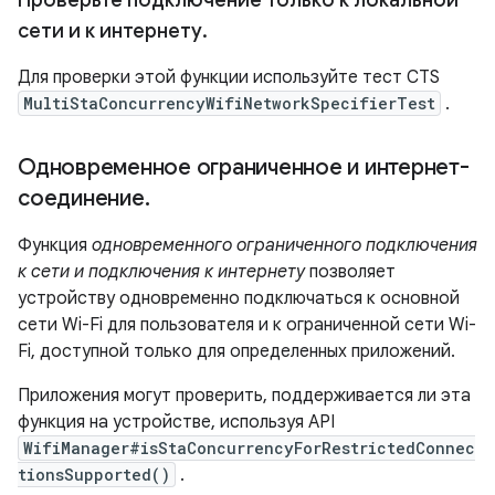
Проверьте подключение только к локальной
сети и к интернету
.
Для проверки этой функции используйте тест CTS
MultiStaConcurrencyWifiNetworkSpecifierTest
.
Одновременное ограниченное и интернет-
соединение
.
Функция
одновременного ограниченного подключения
к сети и подключения к интернету
позволяет
устройству одновременно подключаться к основной
сети Wi-Fi для пользователя и к ограниченной сети Wi-
Fi, доступной только для определенных приложений.
Приложения могут проверить, поддерживается ли эта
функция на устройстве, используя API
WifiManager#isStaConcurrencyForRestrictedConnec
tionsSupported()
.