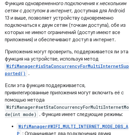
Функция
одновременного подключения к нескольким
сетям с доступом в интернет,
доступная для Android
13 и выше, позволяет устройству одновременно
подключаться к двум сетям (точкам доступа), обе из
которых не имеют ограничений (доступ имеют все
приложения) и обеспечивают доступ в интернет.
Приложения могут проверить, поддерживается ли эта
функция на устройстве, используя метод
WifiManager#isStaConcurrencyForMultiInternetSup
ported()
.
Если эта функция поддерживается,
привилегированные приложения могут включить её с
помощью метода
WifiManager#setStaConcurrencyForMultiInternetMo
de(int mode)
. Функция имеет следующие режимы:
WifiManager#WIFI_MULTI_INTERNET_MODE_DBS_A
P
: Ограничивает два подключения двумя