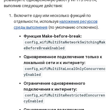
реализуйте одновременную работу Wi-Fi STA/STA,
выполнив следующие действия:
Включите одну или несколько функций по
отдельности, используя
наложения ресурсов
среды выполнения
(по умолчанию отключено).
Функция Make-before-break:
config_wifiMultiStaNetworkSwitchingMak
eBeforeBreakEnabled
Одновременное подключение только к
локальной сети и к интернету:
config_wifiMultiStaLocalOnlyConcurrenc
yEnabled
Ограничение одновременного
подключения к интернету:
config_wifiMultiStaRestrictedConcurren
cyEnabled