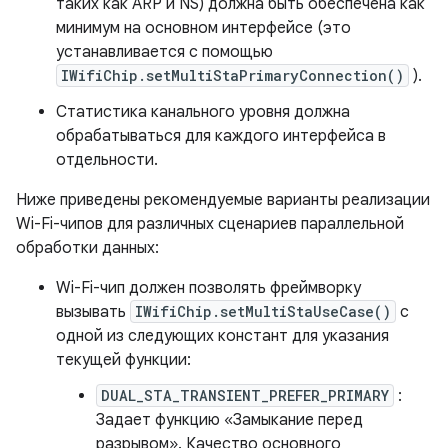
таких как ARP и NS) должна быть обеспечена как
минимум на основном интерфейсе (это
устанавливается с помощью
IWifiChip.setMultiStaPrimaryConnection()
).
Статистика канального уровня должна
обрабатываться для каждого интерфейса в
отдельности.
Ниже приведены рекомендуемые варианты реализации
Wi-Fi-чипов для различных сценариев параллельной
обработки данных:
Wi-Fi-чип должен позволять фреймворку
вызывать
IWifiChip.setMultiStaUseCase()
с
одной из следующих констант для указания
текущей функции:
DUAL_STA_TRANSIENT_PREFER_PRIMARY
:
Задает функцию «Замыкание перед
разрывом». Качество основного