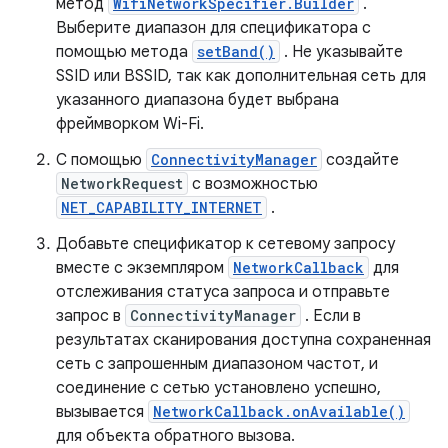
метод
WifiNetworkSpecifier.Builder
.
Выберите диапазон для спецификатора с
помощью метода
setBand()
. Не указывайте
SSID или BSSID, так как дополнительная сеть для
указанного диапазона будет выбрана
фреймворком Wi-Fi.
С помощью
ConnectivityManager
создайте
NetworkRequest
с возможностью
NET_CAPABILITY_INTERNET
.
Добавьте спецификатор к сетевому запросу
вместе с экземпляром
NetworkCallback
для
отслеживания статуса запроса и отправьте
запрос в
ConnectivityManager
. Если в
результатах сканирования доступна сохраненная
сеть с запрошенным диапазоном частот, и
соединение с сетью установлено успешно,
вызывается
NetworkCallback.onAvailable()
для объекта обратного вызова.