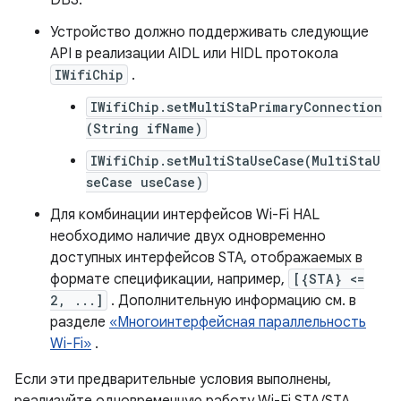
DBS.
Устройство должно поддерживать следующие
API в реализации AIDL или HIDL протокола
IWifiChip
.
IWifiChip.setMultiStaPrimaryConnection
(String ifName)
IWifiChip.setMultiStaUseCase(MultiStaU
seCase useCase)
Для комбинации интерфейсов Wi-Fi HAL
необходимо наличие двух одновременно
доступных интерфейсов STA, отображаемых в
формате спецификации, например,
[{STA} <=
2, ...]
. Дополнительную информацию см. в
разделе
«Многоинтерфейсная параллельность
Wi-Fi»
.
Если эти предварительные условия выполнены,