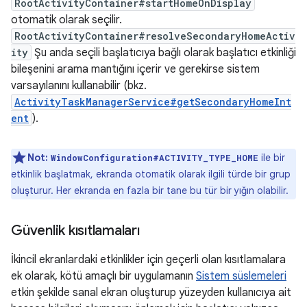
RootActivityContainer#startHomeOnDisplay
otomatik olarak seçilir.
RootActivityContainer#resolveSecondaryHomeActiv
ity
Şu anda seçili başlatıcıya bağlı olarak başlatıcı etkinliği
bileşenini arama mantığını içerir ve gerekirse sistem
varsayılanını kullanabilir (bkz.
ActivityTaskManagerService#getSecondaryHomeInt
ent
).
Not:
ile bir
WindowConfiguration#ACTIVITY_TYPE_HOME
etkinlik başlatmak, ekranda otomatik olarak ilgili türde bir grup
oluşturur. Her ekranda en fazla bir tane bu tür bir yığın olabilir.
Güvenlik kısıtlamaları
İkincil ekranlardaki etkinlikler için geçerli olan kısıtlamalara
ek olarak, kötü amaçlı bir uygulamanın
Sistem süslemeleri
etkin şekilde sanal ekran oluşturup yüzeyden kullanıcıya ait