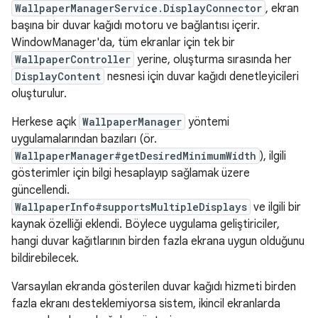
WallpaperManagerService.DisplayConnector
, ekran
başına bir duvar kağıdı motoru ve bağlantısı içerir.
WindowManager'da, tüm ekranlar için tek bir
WallpaperController
yerine, oluşturma sırasında her
DisplayContent
nesnesi için duvar kağıdı denetleyicileri
oluşturulur.
Herkese açık
WallpaperManager
yöntemi
uygulamalarından bazıları (ör.
WallpaperManager#getDesiredMinimumWidth
), ilgili
gösterimler için bilgi hesaplayıp sağlamak üzere
güncellendi.
WallpaperInfo#supportsMultipleDisplays
ve ilgili bir
kaynak özelliği eklendi. Böylece uygulama geliştiriciler,
hangi duvar kağıtlarının birden fazla ekrana uygun olduğunu
bildirebilecek.
Varsayılan ekranda gösterilen duvar kağıdı hizmeti birden
fazla ekranı desteklemiyorsa sistem, ikincil ekranlarda