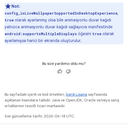
Not:
,
config_isLiveWallpaperSupportedInDesktopExperience
olarak ayarlanmış olsa bile animasyonlu duvar kağıdı
true
yalnızca animasyonlu duvar kağıdı sağlayıcısı manifestinde
öğesini
olarak
android:supportsMultipleDisplays
true
ayarlamışsa harici bir ekranda oluşturulur.
Bu size yardımcı oldu mu?
Bu sayfadaki içerik ve kod örnekleri,
İçerik Lisansı
sayfasında
açıklanan lisanslara tabidir. Java ve OpenJDK, Oracle ve/veya satış
ortaklarının tescilli ticari markasıdır.
Son güncelleme tarihi: 2026-06-18 UTC.