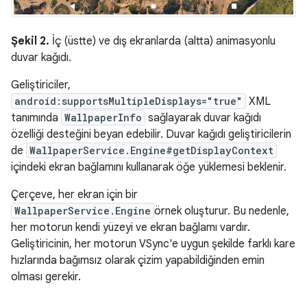
Şekil 2.
İç (üstte) ve dış ekranlarda (altta) animasyonlu
duvar kağıdı.
Geliştiriciler,
android:supportsMultipleDisplays="true"
XML
tanımında
WallpaperInfo
sağlayarak duvar kağıdı
özelliği desteğini beyan edebilir. Duvar kağıdı geliştiricilerin
de
WallpaperService.Engine#getDisplayContext
içindeki ekran bağlamını kullanarak öğe yüklemesi beklenir.
Çerçeve, her ekran için bir
WallpaperService.Engine
örnek oluşturur. Bu nedenle,
her motorun kendi yüzeyi ve ekran bağlamı vardır.
Geliştiricinin, her motorun VSync'e uygun şekilde farklı kare
hızlarında bağımsız olarak çizim yapabildiğinden emin
olması gerekir.