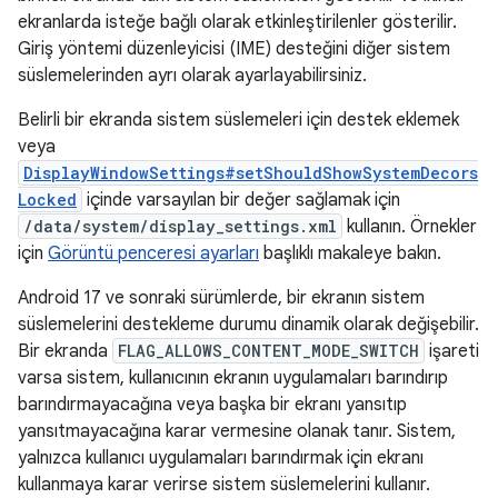
ekranlarda isteğe bağlı olarak etkinleştirilenler gösterilir.
Giriş yöntemi düzenleyicisi (IME) desteğini diğer sistem
süslemelerinden ayrı olarak ayarlayabilirsiniz.
Belirli bir ekranda sistem süslemeleri için destek eklemek
veya
DisplayWindowSettings#setShouldShowSystemDecors
Locked
içinde varsayılan bir değer sağlamak için
/data/system/display_settings.xml
kullanın. Örnekler
için
Görüntü penceresi ayarları
başlıklı makaleye bakın.
Android 17 ve sonraki sürümlerde, bir ekranın sistem
süslemelerini destekleme durumu dinamik olarak değişebilir.
Bir ekranda
FLAG_ALLOWS_CONTENT_MODE_SWITCH
işareti
varsa sistem, kullanıcının ekranın uygulamaları barındırıp
barındırmayacağına veya başka bir ekranı yansıtıp
yansıtmayacağına karar vermesine olanak tanır. Sistem,
yalnızca kullanıcı uygulamaları barındırmak için ekranı
kullanmaya karar verirse sistem süslemelerini kullanır.