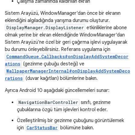
Çalışma zamanında kaldırılan ekran
Sistem Arayüzü, WindowManager'dan önce bir ekranın
eklendiğini algıladığında yarışma durumu oluşturur.
DisplayManager.DisplayListener
etkinliklerine abone
olmak yerine bir ekran eklendiğinde WindowManager'dan
Sistem Arayüzü'ne özel bir geri çağırma işlevi uygulayarak
bu durumu önleyebilirsiniz. Referans uygulama için
CommandQueue.Callbacks#onDisplayAddSystemDecor
ations
(gezinme çubuğu desteği) ve
WallpaperManagerInternal#onDisplayAddSystemDeco
rations
(duvar kağıtları) bölümlerine bakın.
Ayrıca Android 10 aşağıdaki güncellemeleri sunar:
NavigationBarController
sınıfı, gezinme
çubuklarına özgü tüm işlevleri kontrol eder.
Özelleştirilmiş bir gezinme çubuğunu görüntülemek
için
CarStatusBar
bölümüne bakın.