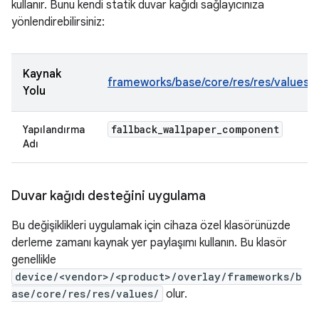
kullanır. Bunu kendi statik duvar kağıdı sağlayıcınıza
yönlendirebilirsiniz:
Kaynak
frameworks/base/core/res/res/values/c
Yolu
fallback
_
wallpaper
_
component
Yapılandırma
Adı
Duvar kağıdı desteğini uygulama
Bu değişiklikleri uygulamak için cihaza özel klasörünüzde
derleme zamanı kaynak yer paylaşımı kullanın. Bu klasör
genellikle
device/<vendor>/<product>/overlay/frameworks/b
ase/core/res/res/values/
olur.