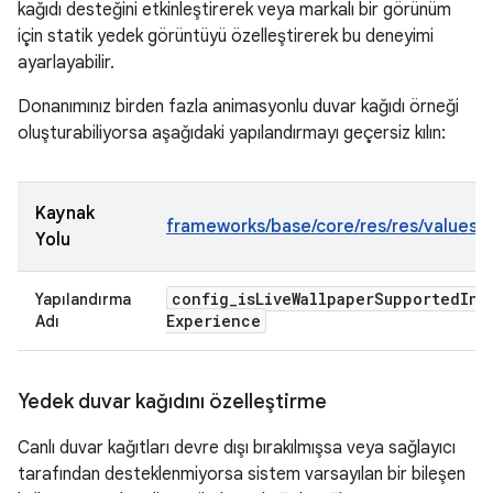
kağıdı desteğini etkinleştirerek veya markalı bir görünüm
için statik yedek görüntüyü özelleştirerek bu deneyimi
ayarlayabilir.
Donanımınız birden fazla animasyonlu duvar kağıdı örneği
oluşturabiliyorsa aşağıdaki yapılandırmayı geçersiz kılın:
Kaynak
frameworks/base/core/res/res/values/c
Yolu
config
_
is
Live
Wallpaper
Supported
In
D
Yapılandırma
Experience
Adı
Yedek duvar kağıdını özelleştirme
Canlı duvar kağıtları devre dışı bırakılmışsa veya sağlayıcı
tarafından desteklenmiyorsa sistem varsayılan bir bileşen