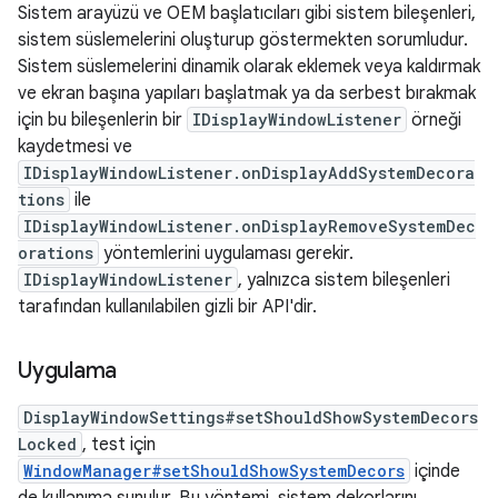
Sistem arayüzü ve OEM başlatıcıları gibi sistem bileşenleri,
sistem süslemelerini oluşturup göstermekten sorumludur.
Sistem süslemelerini dinamik olarak eklemek veya kaldırmak
ve ekran başına yapıları başlatmak ya da serbest bırakmak
için bu bileşenlerin bir
IDisplayWindowListener
örneği
kaydetmesi ve
IDisplayWindowListener.onDisplayAddSystemDecora
tions
ile
IDisplayWindowListener.onDisplayRemoveSystemDec
orations
yöntemlerini uygulaması gerekir.
IDisplayWindowListener
, yalnızca sistem bileşenleri
tarafından kullanılabilen gizli bir API'dir.
Uygulama
DisplayWindowSettings#setShouldShowSystemDecors
Locked
, test için
WindowManager#setShouldShowSystemDecors
içinde