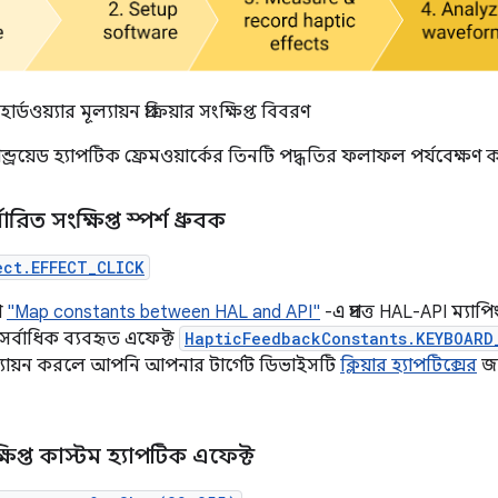
হার্ডওয়্যার মূল্যায়ন প্রক্রিয়ার সংক্ষিপ্ত বিবরণ
ান্ড্রয়েড হ্যাপটিক ফ্রেমওয়ার্কের তিনটি পদ্ধতির ফলাফল পর্যবেক্ষণ 
র্ধারিত সংক্ষিপ্ত স্পর্শ ধ্রুবক
ect.EFFECT_CLICK
ো
"Map constants between HAL and API"
-এ প্রদত্ত HAL-API ম্যা
 সর্বাধিক ব্যবহৃত এফেক্ট
HapticFeedbackConstants.KEYBOARD
ল্যায়ন করলে আপনি আপনার টার্গেট ডিভাইসটি
ক্লিয়ার হ্যাপটিক্সের
জন
্ষিপ্ত কাস্টম হ্যাপটিক এফেক্ট