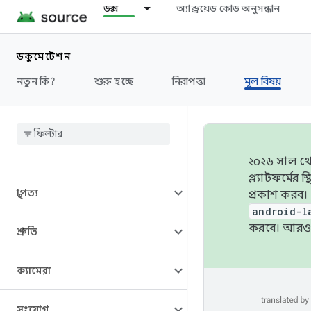
ডক্স
অ্যান্ড্রয়েড কোড অনুসন্ধান
ডকুমেন্টেশন
নতুন কি?
শুরু হচ্ছে
নিরাপত্তা
মূল বিষয়
ওভারভিউ
২০২৬ সাল থেক
প্ল্যাটফর্মে
স্থাপত্য
প্রকাশ করব।
android-l
করবে। আরও 
শ্রুতি
ক্যামেরা
সংযোগ