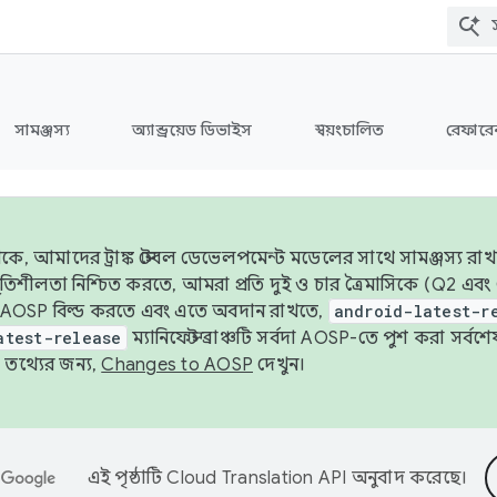
সামঞ্জস্য
অ্যান্ড্রয়েড ডিভাইস
স্বয়ংচালিত
রেফারেন
ে, আমাদের ট্রাঙ্ক স্টেবল ডেভেলপমেন্ট মডেলের সাথে সামঞ্জস্য রাখ
র স্থিতিশীলতা নিশ্চিত করতে, আমরা প্রতি দুই ও চার ত্রৈমাসিকে (Q2
 AOSP বিল্ড করতে এবং এতে অবদান রাখতে,
android-latest-r
atest-release
ম্যানিফেস্ট ব্রাঞ্চটি সর্বদা AOSP-তে পুশ করা সর্ব
তথ্যের জন্য,
Changes to AOSP
দেখুন।
এই পৃষ্ঠাটি
Cloud Translation API
অনুবাদ করেছে।