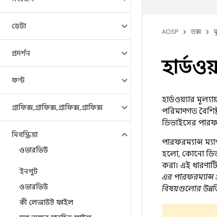
ডেটা
AOSP
ডক্স
ম
প্রদর্শন
হার্ডওয়
ফন্ট
হার্ডওয়্যার মূল্
গ্রাফিক্স
,
গ্রাফিক্স
,
গ্রাফিক্স
,
গ্রাফিক্স
পরিমাণগত বৈশিষ্ট
ডিভাইসের পারফর
মিথস্ক্রিয়া
পারফরম্যান্স ম্য
ওভারভিউ
হলো, কোনো ডিভাই
করা। এই ধারণাটিকে 
ইনপুট
এর পারফরম্যান্স
ওভারভিউ
বিষয়গুলোর উন্নত
কী লেআউট ফাইল