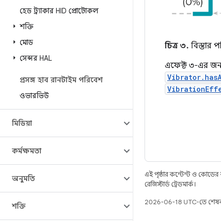
হেড ট্র্যাকার HID প্রোটোকল
শক্তি
মোড
চিত্র ৩.
বিস্তার প
সেন্সর HAL
এফেক্ট ৩-এর জন্য অ
Vibrator.has
প্রসঙ্গ হাব রানটাইম পরিবেশ
VibrationEff
ওভারভিউ
মিডিয়া
কর্মক্ষমতা
এই পৃষ্ঠার কন্টেন্ট ও কোডের
অনুমতি
রেজিস্টার্ড ট্রেডমার্ক।
2026-06-18 UTC-তে শেষব
শক্তি