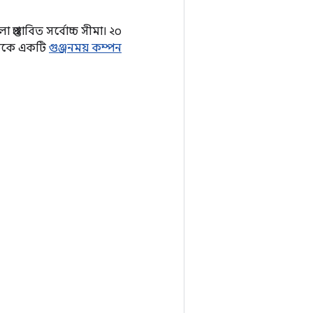
রস্তাবিত সর্বোচ্চ সীমা। ২০
এটিকে একটি
গুঞ্জনময় কম্পন