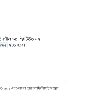
্তনশীল অ্যাম্প্লিটিউড সহ
true
হতে হবে।
 Oracle এবং/অথবা তার অ্যাফিলিয়েট সংস্থার