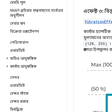
মেমরি পুল
এফেক্ট ৩: বিস
NNAPI ড্রাইভার বাস্তবায়নের সর্বোত্তম
অনুশীলন
VibrationEff
সেবার মান
কাস্টম হ্যাপটিক
বিক্রেতা এক্সটেনশন
মূল্যায়নের অন্য
পেরিফেরাল
{128, 255}
।
প্রবণতা উপস্থাপন 
ওভারভিউ
অডিও আনুষাঙ্গিক
কাস্টম আনুষাঙ্গিক
সেন্সর
ওভারভিউ
সেন্সর স্ট্যাক
সেন্সর প্রকার
মিথস্ক্রিয়া