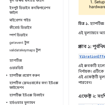
মূল অক্ষর মানচিত্র ফাইল
ইনপুট ডিভাইস কনফিগারেশন
ফাইল
মাইগ্রেশন গাইড
চিত্র ১.
হ্যাপটিক্স 
কীবোর্ড ডিভাইস
এই মূল্যায়নে অ্য
স্পর্শ ডিভাইস
getevent টুল
প্রভাব ১: পূর্বনি
validatekeymaps টুল
VibrationEff
হ্যাপটিক্স
এই ধ্রুবকটি হল
ওভারভিউ
নির্ণায়ক। এটিকে
হ্যাপটিক্স প্রয়োগ করুন
এই এফেক্টটি মূ
পারবেন।
হ্যাপটিক ফ্রেমওয়ার্কের জন্য ইউএক্স
ফাউন্ডেশন
হ্যাপটিক্স ইউএক্স ডিজাইন
এফেক্ট ২: সংক
হার্ডওয়্যার মূল্যায়ন