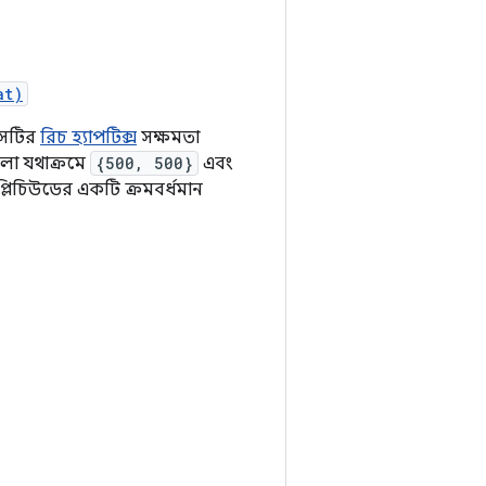
at)
াইসটির
রিচ হ্যাপটিক্স
সক্ষমতা
ো যথাক্রমে
{500, 500}
এবং
্লিচিউডের একটি ক্রমবর্ধমান