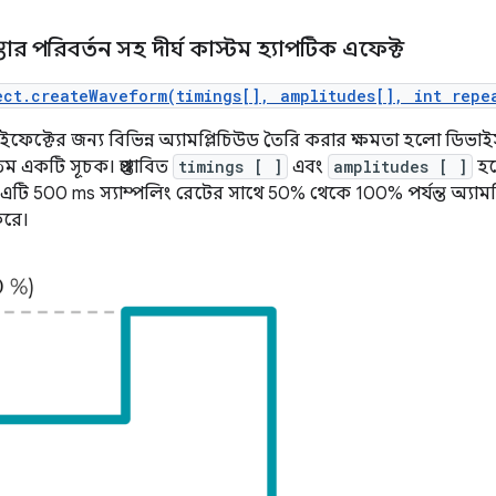
্তার পরিবর্তন সহ দীর্ঘ কাস্টম হ্যাপটিক এফেক্ট
ect.createWaveform(timings[], amplitudes[], int repe
 ইফেক্টের জন্য বিভিন্ন অ্যামপ্লিচিউড তৈরি করার ক্ষমতা হলো ডিভ
তম একটি সূচক। প্রস্তাবিত
timings [ ]
এবং
amplitudes [ ]
হল
 এটি 500 ms স্যাম্পলিং রেটের সাথে 50% থেকে 100% পর্যন্ত অ্যামপ
করে।