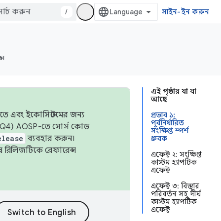
/
সাইন-ইন করুন
্স
এই পৃষ্ঠায় যা যা
আছে
তে এবং ইকোসিস্টেমের জন্য
প্রভাব ১:
পূর্বনির্ধারিত
 এবং Q4) AOSP-তে সোর্স কোড
সংক্ষিপ্ত স্পর্শ
elease
ব্যবহার করুন।
ধ্রুবক
শেষ রিলিজটিকে রেফারেন্স
এফেক্ট ২: সংক্ষিপ্ত
কাস্টম হ্যাপটিক
এফেক্ট
এফেক্ট ৩: বিস্তার
পরিবর্তন সহ দীর্ঘ
কাস্টম হ্যাপটিক
এফেক্ট