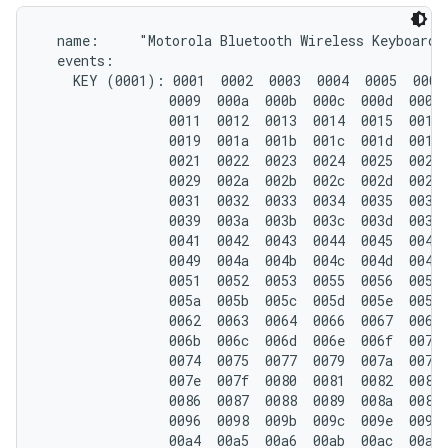
  name:     "Motorola Bluetooth Wireless Keyboard"

  events:

    KEY (0001): 0001  0002  0003  0004  0005  0006 
                0009  000a  000b  000c  000d  000e 
                0011  0012  0013  0014  0015  0016 
                0019  001a  001b  001c  001d  001e 
                0021  0022  0023  0024  0025  0026 
                0029  002a  002b  002c  002d  002e 
                0031  0032  0033  0034  0035  0036 
                0039  003a  003b  003c  003d  003e 
                0041  0042  0043  0044  0045  0046 
                0049  004a  004b  004c  004d  004e 
                0051  0052  0053  0055  0056  0057 
                005a  005b  005c  005d  005e  005f 
                0062  0063  0064  0066  0067  0068 
                006b  006c  006d  006e  006f  0071 
                0074  0075  0077  0079  007a  007b 
                007e  007f  0080  0081  0082  0083 
                0086  0087  0088  0089  008a  008c 
                0096  0098  009b  009c  009e  009f 
                00a4  00a5  00a6  00ab  00ac  00ad 