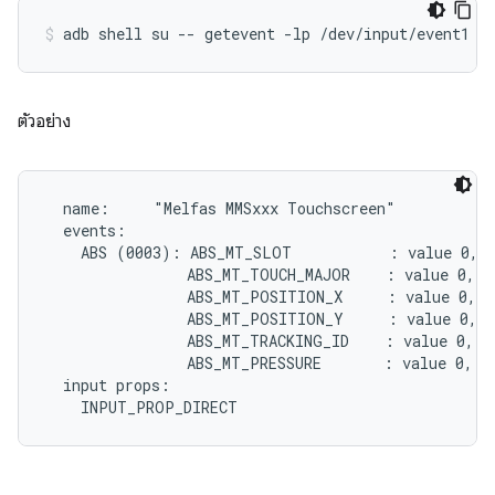
ตัวอย่าง
  name:     "Melfas MMSxxx Touchscreen"

  events:

    ABS (0003): ABS_MT_SLOT           : value 0, m
                ABS_MT_TOUCH_MAJOR    : value 0, m
                ABS_MT_POSITION_X     : value 0, m
                ABS_MT_POSITION_Y     : value 0, m
                ABS_MT_TRACKING_ID    : value 0, mi
                ABS_MT_PRESSURE       : value 0, mi
  input props:
