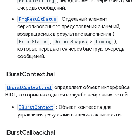
MeasureTiming
, передаваемого через быструю
очередь сообщений.
FmqResultDatum
: Отдельный элемент
сериализованного представления значений,
возвращаемых в результате выполнения (
ErrorStatus
,
OutputShapes
и
Timing
),
которые передаются через быструю очередь
сообщений.
IBurst
Context
.
hal
IBurstContext.hal
определяет объект интерфейса
HIDL, который находится в службе нейронных сетей.
IBurstContext
: Объект контекста для
управления ресурсами всплеска активности.
IBurst
Callback
.
hal