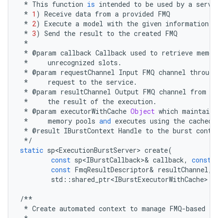
*
This
function
is
intended
to
be
used
by
a
servi
*
1
)
Receive
data
from
a
provided
FMQ
*
2
)
Execute
a
model
with
the
given
information
*
3
)
Send
the
result
to
the
created
FMQ
*
*
@
param
callback
Callback
used
to
retrieve
memor
*
unrecognized
slots
.
*
@
param
requestChannel
Input
FMQ
channel
through
*
request
to
the
service
.
*
@
param
resultChannel
Output
FMQ
channel
from
wh
*
the
result
of
the
execution
.
*
@
param
executorWithCache
Object
which
maintains
*
memory
pools
and
executes
using
the
cached
*
@
result
IBurstContext
Handle
to
the
burst
conte
*/
static
sp<ExecutionBurstServer>
create
(
const
sp<IBurstCallback>
&
callback
,
const
const
FmqResultDescriptor
&
resultChannel
,
std
::
shared_ptr<IBurstExecutorWithCache>
e
/**
*
Create
automated
context
to
manage
FMQ
-
based
ex