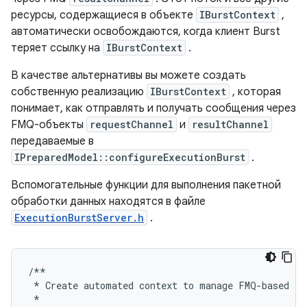
ресурсы, содержащиеся в объекте
IBurstContext
,
автоматически освобождаются, когда клиент Burst
теряет ссылку на
IBurstContext
.
В качестве альтернативы вы можете создать
собственную реализацию
IBurstContext
, которая
понимает, как отправлять и получать сообщения через
FMQ-объекты
requestChannel
и
resultChannel
передаваемые в
IPreparedModel::configureExecutionBurst
.
Вспомогательные функции для выполнения пакетной
обработки данных находятся в файле
ExecutionBurstServer.h
.
/**
*
Create
automated
context
to
manage
FMQ
-
based
ex
*