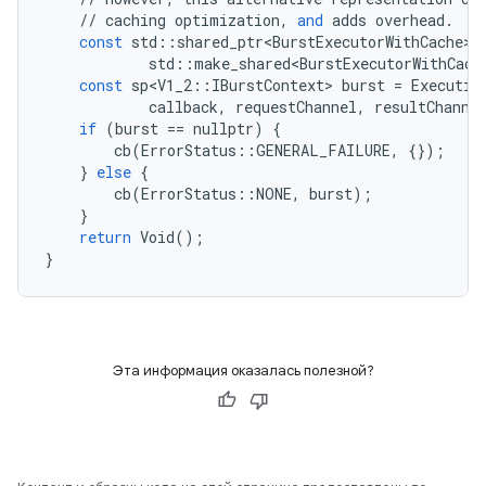
//
caching
optimization
,
and
adds
overhead
.
const
std
::
shared_ptr<BurstExecutorWithCache>
std
::
make_shared<BurstExecutorWithCach
const
sp<V1_2
::
IBurstContext
>
burst
=
Executio
callback
,
requestChannel
,
resultChanne
if
(
burst
==
nullptr
)
{
cb
(
ErrorStatus
::
GENERAL_FAILURE
,
{});
}
else
{
cb
(
ErrorStatus
::
NONE
,
burst
);
}
return
Void
();
}
Эта информация оказалась полезной?