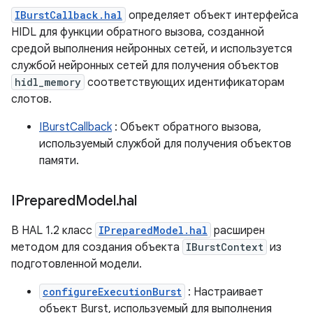
IBurstCallback.hal
определяет объект интерфейса
HIDL для функции обратного вызова, созданной
средой выполнения нейронных сетей, и используется
службой нейронных сетей для получения объектов
hidl_memory
соответствующих идентификаторам
слотов.
IBurstCallback
: Объект обратного вызова,
используемый службой для получения объектов
памяти.
IPrepared
Model
.
hal
В HAL 1.2 класс
IPreparedModel.hal
расширен
методом для создания объекта
IBurstContext
из
подготовленной модели.
configureExecutionBurst
: Настраивает
объект Burst, используемый для выполнения