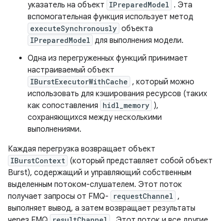
указатель на объект
IPreparedModel
. Эта
вспомогательная функция использует метод
executeSynchronously
объекта
IPreparedModel
для выполнения модели.
Одна из перегруженных функций принимает
настраиваемый объект
IBurstExecutorWithCache
, который можно
использовать для кэширования ресурсов (таких
как сопоставления
hidl_memory
),
сохраняющихся между несколькими
выполнениями.
Каждая перегрузка возвращает объект
IBurstContext
(который представляет собой объект
Burst), содержащий и управляющий собственным
выделенным потоком-слушателем. Этот поток
получает запросы от FMQ-
requestChannel
,
выполняет вывод, а затем возвращает результаты
через FMQ
resultChannel
. Этот поток и все другие