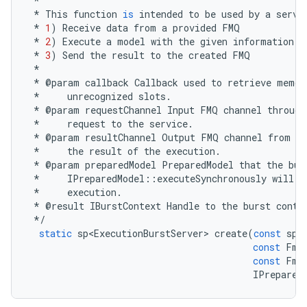
*
*
This
function
is
intended
to
be
used
by
a
servi
*
1
)
Receive
data
from
a
provided
FMQ
*
2
)
Execute
a
model
with
the
given
information
*
3
)
Send
the
result
to
the
created
FMQ
*
*
@
param
callback
Callback
used
to
retrieve
memor
*
unrecognized
slots
.
*
@
param
requestChannel
Input
FMQ
channel
through
*
request
to
the
service
.
*
@
param
resultChannel
Output
FMQ
channel
from
wh
*
the
result
of
the
execution
.
*
@
param
preparedModel
PreparedModel
that
the
bur
*
IPreparedModel
::
executeSynchronously
will
b
*
execution
.
*
@
result
IBurstContext
Handle
to
the
burst
conte
*/
static
sp<ExecutionBurstServer>
create
(
const
sp<
const
Fmq
const
Fmq
IPrepared