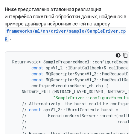
Ниже представлена ​​эталонная реализация
интерфейса пакетной обработки данных, найденная в
примере драйвера нейронных сетей по адресу
frameworks/ml/nn/driver/sample/SampleDriver.cp
p
.
Return<void>
SamplePreparedModel
::
configureExecuti
const
sp<V1_2
::
IBurstCallback
>&
callback
,
const
MQDescriptorSync<V1_2
::
FmqRequestDat
const
MQDescriptorSync<V1_2
::
FmqResultDatu
configureExecutionBurst_cb
cb
)
{
NNTRACE_FULL
(
NNTRACE_LAYER_DRIVER
,
NNTRACE_PH
"SampleDriver::configureExecution
//
Alternatively
,
the
burst
could
be
configure
//
const
sp<V1_2
::
IBurstContext
>
burst
=
//
ExecutionBurstServer
::
create
(
callba
//
result
//
//
However
,
this
alternative
representation
do