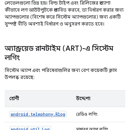
লেভেলগুলো ভিন্ন হয়। বিল্ড টাইপ এবং রিলিজের প্রত্যাশা
কীভাবে লগ আউটপুটকে প্রভাবিত করবে, তা নির্ধারণ করার জন্য
অ্যাপগুলোর (বিশেষ করে সিস্টেম অ্যাপগুলোর) জন্য একটি
সুস্পষ্ট নীতি অবশ্যই নির্ধারণ ও অনুসরণ করতে হবে।
অ্যান্ড্রয়েড রানটাইম (ART)-এ সিস্টেম
লগিং
সিস্টেম অ্যাপ এবং পরিষেবাগুলির জন্য বেশ কয়েকটি ক্লাস
উপলব্ধ রয়েছে:
শ্রেণী
উদ্দেশ্য
android.telephony.Rlog
রেডিও লগিং
android.util.Log
সাধারণ অ্যাপ লগিং