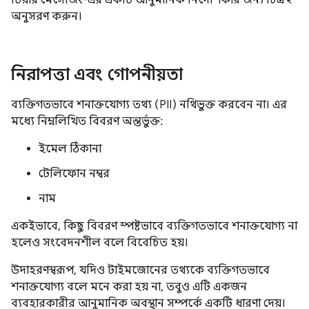
টিয়ার মেসেজিং-এর একটি আনুমানিক নির্দেশিকার জন্য চিত্র ২
অনুসরণ করুন।
নিরাপত্তা এবং গোপনীয়তা
ব্যক্তিগতভাবে শনাক্তযোগ্য তথ্য (PII) নথিভুক্ত করবেন না। এর
মধ্যে নিম্নলিখিত বিবরণ অন্তর্ভুক্ত:
ইমেল ঠিকানা
টেলিফোন নম্বর
নাম
একইভাবে, কিছু বিবরণ স্পষ্টভাবে ব্যক্তিগতভাবে শনাক্তযোগ্য না
হলেও সংবেদনশীল বলে বিবেচিত হয়।
উদাহরণস্বরূপ, যদিও টাইমজোনের তথ্যকে ব্যক্তিগতভাবে
শনাক্তযোগ্য বলে মনে করা হয় না, তবুও এটি একজন
ব্যবহারকারীর আনুমানিক অবস্থান সম্পর্কে একটি ধারণা দেয়।