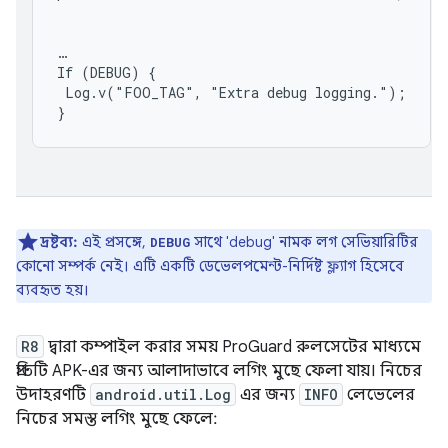
…

If (DEBUG) {

 Log.v("FOO_TAG", "Extra debug logging.");

দ্রষ্টব্য:
এই প্রসঙ্গে,
সাথে 'debug' নামক লগ সেভিয়ারিটির
DEBUG
কোনো সম্পর্ক নেই। এটি একটি ডেভেলপমেন্ট-নির্দিষ্ট ফ্ল্যাগ হিসেবে
ব্যবহৃত হয়।
R8
দ্বারা কম্পাইল করার সময় ProGuard রুলসেটের মাধ্যমে
প্রতিটি APK-এর জন্য আলাদাভাবে লগিং মুছে ফেলা যায়। নিচের
উদাহরণটি
android.util.Log
এর জন্য
INFO
লেভেলের
নিচের সমস্ত লগিং মুছে ফেলে: