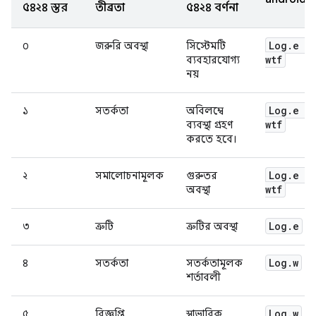
৫৪২৪ স্তর
তীব্রতা
৫৪২৪ বর্ণনা
Log
.
e
/
০
জরুরি অবস্থা
সিস্টেমটি
wtf
ব্যবহারযোগ্য
নয়
Log
.
e
/
১
সতর্কতা
অবিলম্বে
wtf
ব্যবস্থা গ্রহণ
করতে হবে।
Log
.
e
/
২
সমালোচনামূলক
গুরুতর
wtf
অবস্থা
Log
.
e
৩
ত্রুটি
ত্রুটির অবস্থা
Log
.
w
৪
সতর্কতা
সতর্কতামূলক
শর্তাবলী
Log
.
w
৫
বিজ্ঞপ্তি
স্বাভাবিক