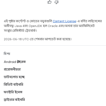
এই পৃষ্ঠার কন্টেন্ট ও কোডের নমুনাগুলি
Content License
-এ বর্ণিত লাইসেন্সের
অধীনস্থ। Java এবং OpenJDK হল Oracle এবং/অথবা তার অ্যাফিলিয়েট
সংস্থার রেজিস্টার্ড ট্রেডমার্ক।
2026-06-18 UTC-তে শেষবার আপডেট করা হয়েছে।
বিল্ড
Android স্টোরেজ
প্রয়োজনীয়তা
ডাউনলোড হচ্ছে
প্রিভিউ বাইনারি
ফ্যাক্টরি ইমেজ
ড্রাইভার বাইনারি