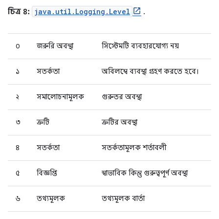
চিত্র ৪:
java.util.Logging.Level
.
০
জরুরি অবস্থা
সিস্টেমটি ব্যবহারযোগ্য নয়
১
সতর্কতা
অবিলম্বে ব্যবস্থা গ্রহণ করতে হবে।
২
সমালোচনামূলক
গুরুতর অবস্থা
৩
ত্রুটি
ত্রুটির অবস্থা
৪
সতর্কতা
সতর্কতামূলক শর্তাবলী
৫
বিজ্ঞপ্তি
স্বাভাবিক কিন্তু গুরুত্বপূর্ণ অবস্থা
৬
তথ্যমূলক
তথ্যমূলক বার্তা