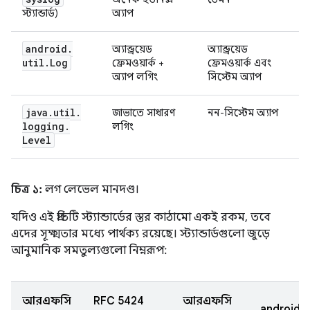
স্ট্যান্ডার্ড)
অ্যাপ
android
.
অ্যান্ড্রয়েড
অ্যান্ড্রয়েড
util
.
Log
ফ্রেমওয়ার্ক +
ফ্রেমওয়ার্ক এবং
অ্যাপ লগিং
সিস্টেম অ্যাপ
java
.
util
.
জাভাতে সাধারণ
নন-সিস্টেম অ্যাপ
logging
.
লগিং
Level
চিত্র ১:
লগ লেভেল মানদণ্ড।
যদিও এই প্রতিটি স্ট্যান্ডার্ডের স্তর কাঠামো একই রকম, তবে
এদের সূক্ষ্মতার মধ্যে পার্থক্য রয়েছে। স্ট্যান্ডার্ডগুলো জুড়ে
আনুমানিক সমতুল্যগুলো নিম্নরূপ:
আরএফসি
RFC 5424
আরএফসি
android.u