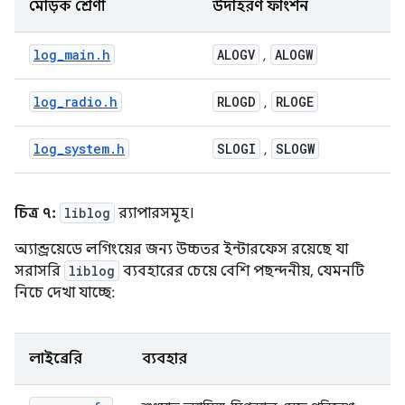
মোড়ক শ্রেণী
উদাহরণ ফাংশন
log_main.h
ALOGV
ALOGW
,
log_radio.h
RLOGD
RLOGE
,
log_system.h
SLOGI
SLOGW
,
চিত্র ৭:
liblog
র‍্যাপারসমূহ।
অ্যান্ড্রয়েডে লগিংয়ের জন্য উচ্চতর ইন্টারফেস রয়েছে যা
সরাসরি
liblog
ব্যবহারের চেয়ে বেশি পছন্দনীয়, যেমনটি
নিচে দেখা যাচ্ছে:
লাইব্রেরি
ব্যবহার