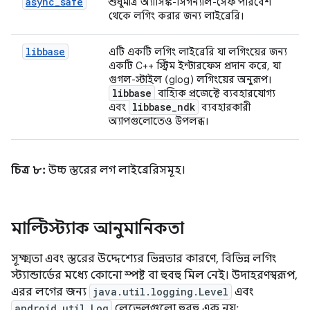
async_safe
শুধুমাত্র অ্যাসিঙ্ক-সিগন্যাল-সেফ পরিবেশ
থেকে লগিং করার জন্য লাইব্রেরি।
libbase
এটি একটি লগিং লাইব্রেরি যা লগিংয়ের জন্য
একটি C++ স্ট্রিম ইন্টারফেস প্রদান করে, যা
গুগল-স্টাইল (glog) লগিংয়ের অনুরূপ।
libbase
বাহ্যিক প্রজেক্টে ব্যবহারযোগ্য
libbase
_
ndk
এবং
ব্যবহারকারী
অ্যাপগুলোতেও উপলব্ধ।
চিত্র ৮:
উচ্চ স্তরের লগ লাইব্রেরিসমূহ।
মাল্টিস্ট্যাক আনুমানিকতা
সূক্ষ্মতা এবং স্তরের উদ্দেশ্যের ভিন্নতার কারণে, বিভিন্ন লগিং
স্ট্যান্ডার্ডের মধ্যে কোনো স্পষ্ট বা হুবহু মিল নেই। উদাহরণস্বরূপ,
এরর লগের জন্য
java.util.logging.Level
এবং
android.util.Log
লেভেলগুলো হুবহু এক নয়: