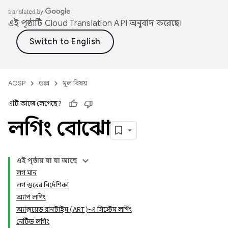
এই পৃষ্ঠাটি
Cloud Translation API
অনুবাদ করেছে।
AOSP
ডক্স
মূল বিষয়
এটি কাজে লেগেছে?
লগিং বোঝো
এই পৃষ্ঠায় যা যা আছে
লগ মান
লগ স্তরের নির্দেশিকা
অ্যাপ লগিং
অ্যান্ড্রয়েড রানটাইম (ART)-এ সিস্টেম লগিং
নেটিভ লগিং