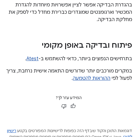
בהגדרת הבדיקה אפשר לציין אפשרויות מיוחדות להגדרת
המכשיר וארגומנטים שמוגדרים כברירת מחדל כדי לספק את
מחלקת הבדיקה.
פיתוח ובדיקה באופן מקומי
בתרחישים הנפוצים ביותר, כדאי להשתמש ב-
Atest
.
במקרים מורכבים יותר שדורשים התאמה אישית נרחבת, צריך
לפעול לפי
ההוראות להטמעה
.
המידע עזר לך?
דוגמאות התוכן והקוד שבדף הזה כפופות לרישיונות המפורטים בקטע
רישיון
לתוכן
.‏ Java ו-OpenJDK הם סימנים מסחריים או סימנים מסחריים רשומים