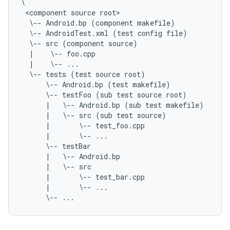
\
 <component source root>
  \-- Android.bp (component makefile)
  \-- AndroidTest.xml (test config file)
  \-- src (component source)
  |    \-- foo.cpp
  |    \-- ...
  \-- tests (test source root)
      \-- Android.bp (test makefile)
      \-- testFoo (sub test source root)
      |   \-- Android.bp (sub test makefile)
      |   \-- src (sub test source)
      |       \-- test_foo.cpp
      |       \-- ...
      \-- testBar
      |   \-- Android.bp
      |   \-- src
      |       \-- test_bar.cpp
      |       \-- ...
      \-- ...