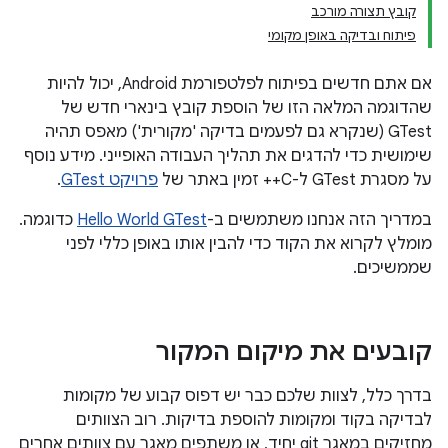
קובץ תצורה מורכב
פיתוח ובדיקה באופן מקומי
אם אתם חדשים בפיתוח לפלטפורמת Android, יכול להיות
שהדוגמה המלאה הזו של הוספת קובץ בינארי חדש של
GTest (שנקרא גם לפעמים בדיקה 'מקורית') מאפס תהיה
שימושית כדי להדגים את תהליך העבודה האופייני. מידע נוסף
על מסגרת GTest ל-C++ זמין באתר של
פרויקט GTest
.
במדריך הזה אנחנו משתמשים ב-
Hello World GTest
כדוגמה.
מומלץ לקרוא את הקוד כדי להבין אותו באופן כללי לפני
שממשיכים.
קובעים את מיקום המקור
בדרך כלל, לצוות שלכם כבר יש דפוס קבוע של מקומות
לבדיקה בקוד ומקומות להוספת בדיקות. רוב הצוותים
מחזיקים במאגר git יחיד, או משתפים מאגר עם צוותים אחרים