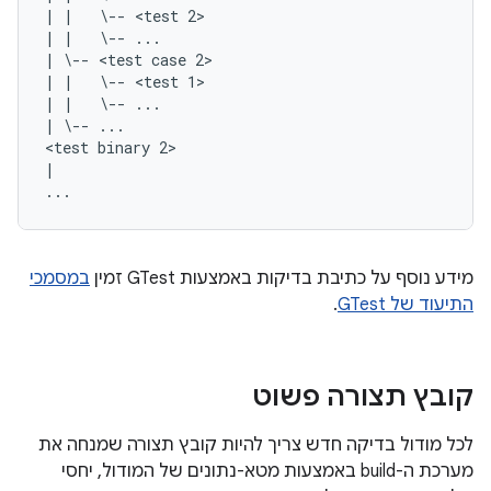
| |   \-- <test 2>

| |   \-- ...

| \-- <test case 2>

| |   \-- <test 1>

| |   \-- ...

| \-- ...

<test binary 2>

|

מידע נוסף על כתיבת בדיקות באמצעות GTest זמין
במסמכי
התיעוד של GTest
.
קובץ תצורה פשוט
לכל מודול בדיקה חדש צריך להיות קובץ תצורה שמנחה את
מערכת ה-build באמצעות מטא-נתונים של המודול, יחסי