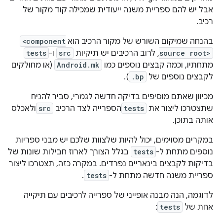
אבל יש להם ספריית משנה ייעודית שמכילה קוד מקור של
רכיב.
בהנחה שמיקום השורש של מקור הרכיב הוא
<component
source root>
, לרוב הרכיבים יש תיקיות
src
ו-
tests
מתחתיו, וכמה קבצים נוספים כמו
Android.mk
(או מחולקים
לקבצים נוספים של
.bp
).
מכיוון שאתם מוסיפים בדיקה חדשה לגמרי, סביר להניח
שתצטרכו ליצור את
tests
הספרייה לצד הרכיב
src
ולאכלס
אותה בתוכן.
במקרים מסוימים, יכול להיות שלצוות שלכם יש מבני ספריות
נוספים מתחת ל-
tests
בגלל הצורך לארוז חבילות שונות של
בדיקות לקבצים בינאריים נפרדים. במקרה כזה, תצטרכו ליצור
ספריית משנה חדשה מתחת ל-
tests
.
לדוגמה, הנה מבנה אופייני של ספרייה לרכיבים עם תיקייה
אחת של
tests
: