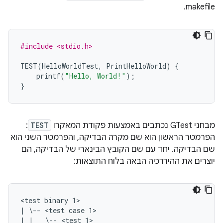
makefile.
#include <stdio.h>
TEST
(
HelloWorldTest
,
PrintHelloWorld
)
{
printf
(
"Hello, World!"
);
}
מבחני GTest נכתבים באמצעות פקודת המאקרו
TEST
:
הפרמטר הראשון הוא שם מקרה הבדיקה, והפרמטר השני הוא
שם הבדיקה. יחד עם שם הקובץ הבינארי של הבדיקה, הם
יוצרים את ההיררכיה הבאה בלוח התוצאות:
<test binary 1>

| \-- <test case 1>

| |   \-- <test 1>
