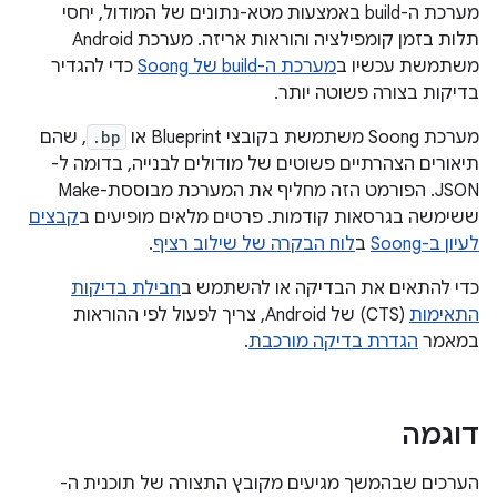
מערכת ה-build באמצעות מטא-נתונים של המודול, יחסי
תלות בזמן קומפילציה והוראות אריזה. מערכת Android
משתמשת עכשיו ב
מערכת ה-build של Soong
כדי להגדיר
בדיקות בצורה פשוטה יותר.
מערכת Soong משתמשת בקובצי Blueprint או
.bp
, שהם
תיאורים הצהרתיים פשוטים של מודולים לבנייה, בדומה ל-
JSON. הפורמט הזה מחליף את המערכת מבוססת-Make
ששימשה בגרסאות קודמות. פרטים מלאים מופיעים ב
קבצים
לעיון ב-Soong
ב
לוח הבקרה של שילוב רציף
.
כדי להתאים את הבדיקה או להשתמש ב
חבילת בדיקות
התאימות
(CTS) של Android, צריך לפעול לפי ההוראות
במאמר
הגדרת בדיקה מורכבת
.
דוגמה
הערכים שבהמשך מגיעים מקובץ התצורה של תוכנית ה-