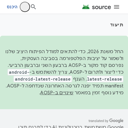
היכנס
תיעוד
החל משנת 2026, כדי להתאים למודל הפיתוח היציב שלנו
ולשמור על יציבות הפלטפורמה בסביבה העסקית,
נפרסם קוד מקור ב-AOSP ברבעון השני וברבעון הרביעי.
כדי ליצור ולתרום ל-AOSP, צריך להשתמש ב-
android-
latest-release
. הענף
android-latest-release
manifest תמיד יפנה לגרסה האחרונה שנדחפה ל-AOSP.
מידע נוסף זמין במאמר
שינויים ב-AOSP
.
‫Google משתמשת בטכנולוגיית AI כדי לתרגם תוכן