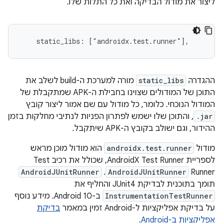
ליצור את מודול הבדיקה ואת כל התלות שלו.
ההגדרה
static_libs
מורה למערכת ה-build לשלב את
התוכן של המודולים שצוינו בחבילת ה-APK שמתקבלת של
המודול הנוכחי. כלומר, כל מודול עם שם אמור ליצור קובץ
.jar
, והתוכן שלו ישמש לפתרון הפניות לנתיבי מחלקות בזמן
ההידור, וגם ישולב בקובץ ה-APK שיתקבל.
מודול
androidx.test.runner
הוא מודול מוכן מראש
לספריית AndroidX Test Runner, שכולל את רכיב Test
Runner‏
AndroidJUnitRunner
. ‫
AndroidJUnitRunner
תומך בתוכנית לבדיקת JUnit4 והחליף את
InstrumentationTestRunner
ב-Android 10. מידע נוסף
על בדיקת אפליקציות ל-Android זמין במאמר
בדיקת
אפליקציות ב-Android
.