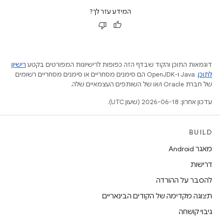
המידע עזר לך?
דוגמאות התוכן והקוד שבדף הזה כפופות לרישיונות המפורטים בקטע
רישיון
לתוכן
.‏ Java ו-OpenJDK הם סימנים מסחריים או סימנים מסחריים רשומים
של חברת Oracle ו/או של השותפים העצמאיים שלה.
עדכון אחרון: 2026-06-18 (שעון UTC).
BUILD
מאגר Android
דרישות
להסבר על ההורדה
תצוגה מקדימה של הקודים הבינאריים
גיבוי קושחה