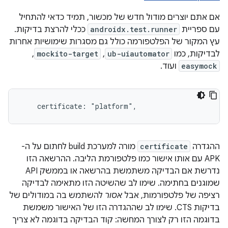
אם אתם יוצרים מודול חדש של מכשור, תמיד כדאי להתחיל
עם ספריית
androidx.test.runner
ככלי להרצת בדיקות.
עץ המקור של הפלטפורמה כולל גם מסגרות שימושיות אחרות
לבדיקות, כמו
ub-uiautomator
,‏
mockito-target
,‏
easymock
ועוד.
ההגדרה
certificate
מורה למערכת build לחתום על ה-
APK עם אותו אישור כמו פלטפורמת הליבה. ההרשאה הזו
נדרשת אם הבדיקה משתמשת בהרשאה או בממשק API
שמוגנים בחתימה. שימו לב שהשיטה הזו מתאימה לבדיקה
רציפה של פלטפורמות, אבל
אסור
להשתמש בה במודולים של
בדיקות CTS. שימו לב שההגדרה הזו של האישור משמשת
בדוגמה הזו רק לצורך המחשה: קוד הבדיקה בדוגמה לא צריך