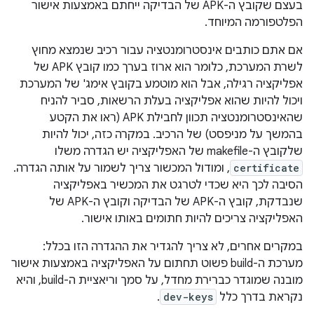
בעצם שקובץ ה-APK של הבדיקה ייחתם באמצעות אישור
הפלטפורמה המיוחד.
אם אתם כותבים אינסטרומנטציה עבור רכיב שנמצא מחוץ
לשרת המערכת, כלומר הוא ארוז בערך כמו קובץ APK של
אפליקציה רגילה, אבל הוא מוטמע בקובץ אימג' של המערכת
ויכול להיות שהוא אפליקציה בעלת הרשאות, סביר להניח
שהאינסטרומנטציה תכוון לחבילת APK (ראו את הקטע
בהמשך על מניפסט) של הרכיב. במקרה כזה, יכול להיות
שלקובץ ה-makefile של האפליקציה יש הגדרה משלו
certificate
, ומודול המכשור צריך לשמור על אותה הגדרה.
הסיבה לכך היא שכדי לטרגט את המכשיר באפליקציה
שנבדקת, קובץ ה-APK של הבדיקה וקובץ ה-APK של
האפליקציה צריכים להיות חתומים באותו אישור.
במקרים אחרים, לא צריך להגדיר את ההגדרה הזו בכלל:
מערכת ה-build פשוט תחתום על האפליקציה באמצעות אישור
מובנה שמוגדר כברירת מחדל, על סמך וריאציית ה-build, והיא
נקראת בדרך כלל
dev-keys
.