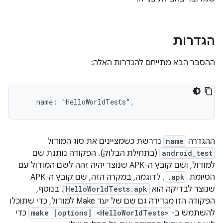
הגדרות
ההסבר הבא מתייחס להגדרות האלה:
ההגדרה
name
נדרשת כשמציינים את סוג המודול
android_test
(בתחילת הבלוק). הפקודה נותנת שם
למודול, ושם קובץ ה-APK שנוצר יהיה זהה לשם המודול עם
הסיומת
.apk
. לדוגמה, במקרה הזה, שם קובץ ה-APK
שנוצר לבדיקה הוא
HelloWorldTests.apk
. בנוסף,
הפקודה הזו מגדירה גם שם של יעד Make למודול, כדי שתוכלו
להשתמש ב-
make [options] <HelloWorldTests>
כדי