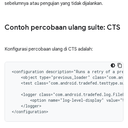
sebelumnya atau pengujian yang tidak dijalankan.
Contoh percobaan ulang suite: CTS
Konfigurasi percobaan ulang di CTS adalah:
<configuration
description="Runs
a
retry
of
a
prev
<object
type="previous_loader"
class="com.andr
<test
class="com.android.tradefed.testtype.sui
<logger
<option
name="log-level-display"
value="WA
</logger>
