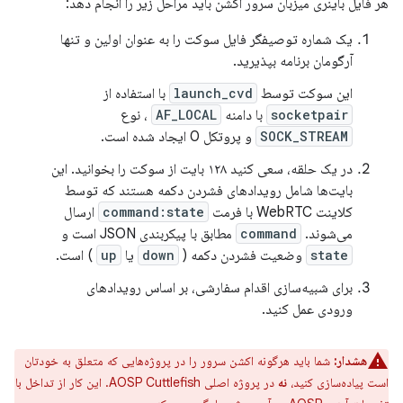
هر فایل باینری میزبان سرور اکشن باید مراحل زیر را انجام دهد:
یک شماره توصیفگر فایل سوکت را به عنوان اولین و تنها
آرگومان برنامه بپذیرید.
این سوکت توسط
launch_cvd
با استفاده از
socketpair
با دامنه
AF_LOCAL
، نوع
SOCK_STREAM
و پروتکل 0 ایجاد شده است.
در یک حلقه، سعی کنید ۱۲۸ بایت از سوکت را بخوانید. این
بایت‌ها شامل رویدادهای فشردن دکمه هستند که توسط
کلاینت WebRTC با فرمت
command:state
ارسال
می‌شوند.
command
مطابق با پیکربندی JSON است و
state
وضعیت فشردن دکمه (
down
یا
up
) است.
برای شبیه‌سازی اقدام سفارشی، بر اساس رویدادهای
ورودی عمل کنید.
هشدار:
شما باید هرگونه اکشن سرور را در پروژه‌هایی که متعلق به خودتان
است پیاده‌سازی کنید،
نه
در پروژه اصلی AOSP Cuttlefish. این کار از تداخل با