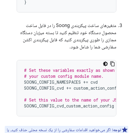
متغیرهای ساخت پیکربندی Soong را در فایل ساخت
محصول دستگاه خود تنظیم کنید تا بسته میزبان دستگاه
مجازی را طوری پیکربندی کنید که فایل پیکربندی اکشن
سفارشی شما را شامل شود.
# Set these variables exactly as shown here t
# your custom config module name.
SOONG_CONFIG_NAMESPACES
+=
cvd
SOONG_CONFIG_cvd
+=
custom_action_config
# Set this value to the name of your JSON mod
SOONG_CONFIG_cvd_custom_action_config
:
=
my_
توجه:
اگر می‌خواهید اقدامات سفارشی را از یک نسخه محلی حذف کنید، یا