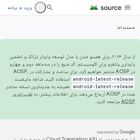
ورود به برنامه
مستندات
از سال ۲۰۲۶، برای همسو شدن با مدل توسعه پایدار ترانک و تضمین
پایداری پلتفرم برای اکوسیستم، کد منبع را در سه‌ماهه دوم و چهارم
در AOSP منتشر خواهیم کرد. برای ساخت و مشارکت در AOSP،
android-latest-release
استفاده کنید. شاخه مانیفست
android-latest-release
همیشه به جدیدترین نسخه منتشر
شده در AOSP ارجاع می‌دهد. برای اطلاعات بیشتر، به
تغییرات در
AOSP
مراجعه کنید.
این صفحه به‌وسیله
ترجمه شده است.