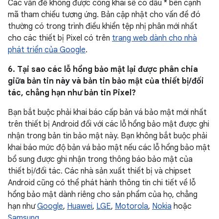
Các vấn đề không được công khai sẽ có dấu * bên cạnh
mã tham chiếu tương ứng. Bản cập nhật cho vấn đề đó
thường có trong trình điều khiển tệp nhị phân mới nhất
cho các thiết bị Pixel có trên
trang web dành cho nhà
phát triển của Google
.
6. Tại sao các lỗ hổng bảo mật lại được phân chia
giữa bản tin này và bản tin bảo mật của thiết bị/đối
tác, chẳng hạn như bản tin Pixel?
Bạn bắt buộc phải khai báo cấp bản vá bảo mật mới nhất
trên thiết bị Android đối với các lỗ hổng bảo mật được ghi
nhận trong bản tin bảo mật này. Bạn không bắt buộc phải
khai báo mức độ bản vá bảo mật nếu các lỗ hổng bảo mật
bổ sung được ghi nhận trong thông báo bảo mật của
thiết bị/đối tác. Các nhà sản xuất thiết bị và chipset
Android cũng có thể phát hành thông tin chi tiết về lỗ
hổng bảo mật dành riêng cho sản phẩm của họ, chẳng
hạn như
Google
,
Huawei
,
LGE
,
Motorola
,
Nokia
hoặc
Samsung
.