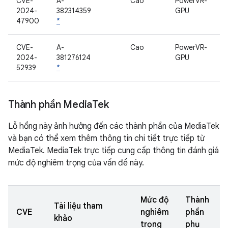
CVE-
A-
Cao
PowerVR-
2024-
382314359
GPU
47900
*
CVE-
A-
Cao
PowerVR-
2024-
381276124
GPU
52939
*
Thành phần Media
Tek
Lỗ hổng này ảnh hưởng đến các thành phần của MediaTek
và bạn có thể xem thêm thông tin chi tiết trực tiếp từ
MediaTek. MediaTek trực tiếp cung cấp thông tin đánh giá
mức độ nghiêm trọng của vấn đề này.
Mức độ
Thành
Tài liệu tham
CVE
nghiêm
phần
khảo
trọng
phụ