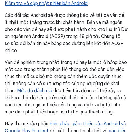
Kiểm tra và cập nhật phiên bản Android
.
Các đối tác Android sẽ được thông báo về tất cả vấn đề
ít nhất một tháng trước khi phát hành. Bản vá mã nguồn
cho các vấn đề này sẽ được phát hành cho kho lưu trữ Dự
án nguồn mở Android (AOSP) trong 48 giờ tới. Chúng tôi
sẽ sửa đổi bản tin này bằng các đường liên kết đến AOSP
khi có.
Vấn đề nghiêm trọng nhất trong số này là một lỗ hổng bảo
mật cao trong thành phần Hệ thống có thể dẫn đến việc
thực thi mã cục bộ mà không cần thêm đặc quyền thực
thi. Không cần có sự tương tác của người dùng để khai
thác.
Mức độ đánh giá
dựa trên tác động có thể xảy ra
khi khai thác lỗ hổng trên một thiết bị bị ảnh hưởng, giả sử
các biện pháp giảm thiểu nền tảng và dịch vụ bị tắt cho
mục đích phát triển hoặc nếu bị bỏ qua thành công.
Hãy tham khảo phần
Biện pháp giảm thiểu của Android và
Google Play Protect
để biết thông tin chi tiết về
các biện