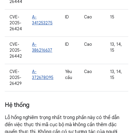
26444
CVE-
A-
ID
Cao
15
2025-
341253275
26424
CVE-
A-
ID
Cao
13, 14,
2025-
386216637
15
26442
CVE-
A-
Yêu
Cao
13, 14,
2025-
372678095
cầu
15
26429
Hệ thống
Lỗ hổng nghiêm trọng nhất trong phần này có thể dẫn
đến việc thực thi mã cục bộ mà không cần thêm đặc
quyền thực thi. Không cần có sự tương tác của người