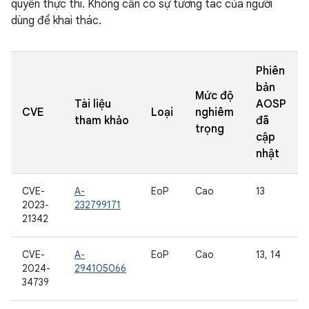
quyền thực thi. Không cần có sự tương tác của người
dùng để khai thác.
Phiên
bản
Mức độ
Tài liệu
AOSP
CVE
Loại
nghiêm
tham khảo
đã
trọng
cập
nhật
CVE-
A-
EoP
Cao
13
2023-
232799171
21342
CVE-
A-
EoP
Cao
13, 14
2024-
294105066
34739