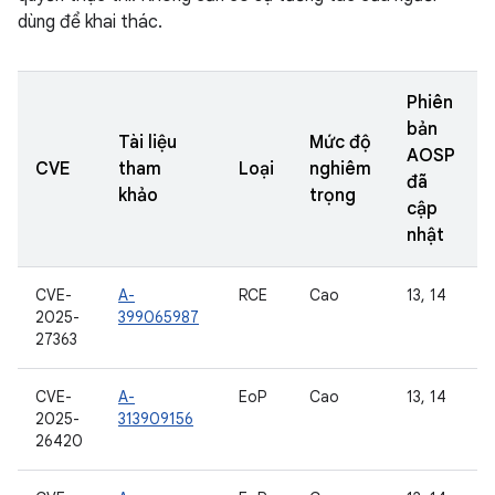
dùng để khai thác.
Phiên
bản
Tài liệu
Mức độ
AOSP
CVE
tham
Loại
nghiêm
đã
khảo
trọng
cập
nhật
CVE-
A-
RCE
Cao
13, 14
2025-
399065987
27363
CVE-
A-
EoP
Cao
13, 14
2025-
313909156
26420