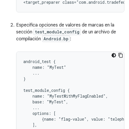
Especifica opciones de valores de marcas en la
sección
test_module_config
de un archivo de
compilación
Android.bp
:
android_test {

    name: "MyTest"

    ...

}

test_module_config {

    name: "MyTestWithMyFlagEnabled",

    base: "MyTest",

    ...

    options: [

        {name: "flag-value", value: "telephon
    ],
