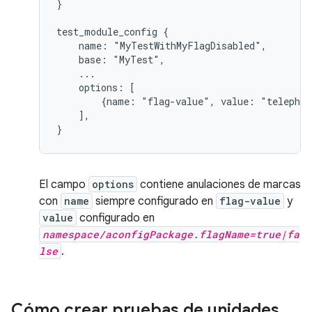
}

test_module_config {

    name: "MyTestWithMyFlagDisabled",

    base: "MyTest",

    ...

    options: [

        {name: "flag-value", value: "telephon
    ],

El campo
options
contiene anulaciones de marcas
con
name
siempre configurado en
flag-value
y
value
configurado en
namespace/aconfigPackage.flagName=true|fa
lse
.
Cómo crear pruebas de unidades