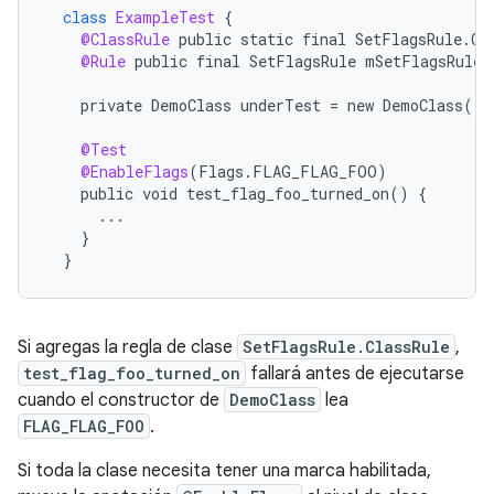
class
ExampleTest
{
@ClassRule
public
static
final
SetFlagsRule
.
Cl
@Rule
public
final
SetFlagsRule
mSetFlagsRule
private
DemoClass
underTest
=
new
DemoClass
();
@Test
@EnableFlags
(
Flags
.
FLAG_FLAG_FOO
)
public
void
test_flag_foo_turned_on
()
{
...
}
}
Si agregas la regla de clase
SetFlagsRule.ClassRule
,
test_flag_foo_turned_on
fallará antes de ejecutarse
cuando el constructor de
DemoClass
lea
FLAG_FLAG_FOO
.
Si toda la clase necesita tener una marca habilitada,