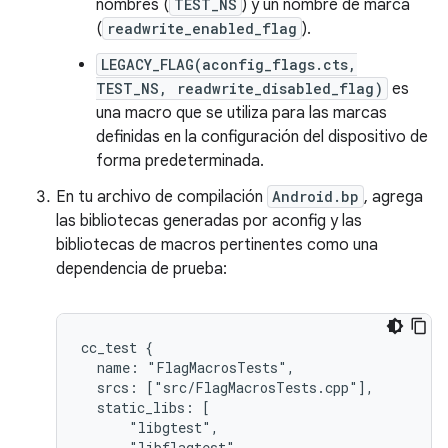
nombres (
TEST_NS
) y un nombre de marca
(
readwrite_enabled_flag
).
LEGACY_FLAG(aconfig_flags.cts,
TEST_NS, readwrite_disabled_flag)
es
una macro que se utiliza para las marcas
definidas en la configuración del dispositivo de
forma predeterminada.
En tu archivo de compilación
Android.bp
, agrega
las bibliotecas generadas por aconfig y las
bibliotecas de macros pertinentes como una
dependencia de prueba:
cc_test {

  name: "FlagMacrosTests",

  srcs: ["src/FlagMacrosTests.cpp"],

  static_libs: [

      "libgtest",

      "libflagtest",
