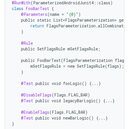
@RunWith
(
ParameterizedAndroidJunit4
::
class
)
class
FooBarTest
{
@Parameters
(
name
=
"
{0}
"
)
public
static
List<FlagsParameterization>
getP
return
FlagsParameterization
.
allCombinatio
}
@Rule
public
SetFlagsRule
mSetFlagsRule
;
public
FooBarTest
(
FlagsParameterization
flags
)
mSetFlagsRule
=
new
SetFlagsRule
(
flags
);
}
@Test
public
void
fooLogic
()
{
...
}
@DisableFlags
(
Flags
.
FLAG_BAR
)
@Test
public
void
legacyBarLogic
()
{
...
}
@EnableFlags
(
Flags
.
FLAG_BAR
)
@Test
public
void
newBarLogic
()
{
...
}
}