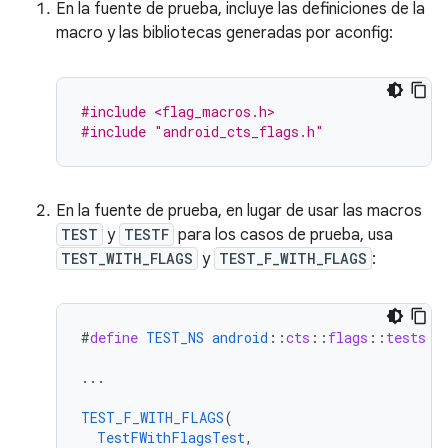
En la fuente de prueba, incluye las definiciones de la
macro y las bibliotecas generadas por aconfig:
#include <flag_macros.h>
#include
"android_cts_flags.h"
En la fuente de prueba, en lugar de usar las macros
TEST
y
TESTF
para los casos de prueba, usa
TEST_WITH_FLAGS
y
TEST_F_WITH_FLAGS
:
#
define
TEST_NS
android
::
cts
::
flags
::
tests
...
TEST_F_WITH_FLAGS
(
TestFWithFlagsTest
,