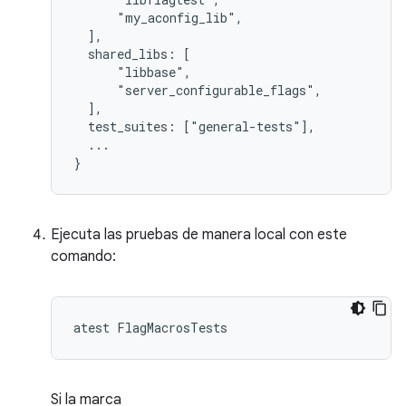
      "my_aconfig_lib",

  ],

  shared_libs: [

      "libbase",

      "server_configurable_flags",

  ],

  test_suites: ["general-tests"],

  ...

Ejecuta las pruebas de manera local con este
comando:
Si la marca