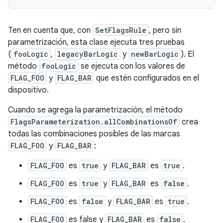
Ten en cuenta que, con
SetFlagsRule
, pero sin
parametrización, esta clase ejecuta tres pruebas
(
fooLogic
,
legacyBarLogic
y
newBarLogic
). El
método
fooLogic
se ejecuta con los valores de
FLAG_FOO
y
FLAG_BAR
que estén configurados en el
dispositivo.
Cuando se agrega la parametrización, el método
FlagsParameterization.allCombinationsOf
crea
todas las combinaciones posibles de las marcas
FLAG_FOO
y
FLAG_BAR
:
FLAG_FOO
es
true
y
FLAG_BAR
es
true
.
FLAG_FOO
es
true
y
FLAG_BAR
es
false
.
FLAG_FOO
es
false
y
FLAG_BAR
es
true
.
FLAG_FOO
es false y
FLAG_BAR
es
false
.