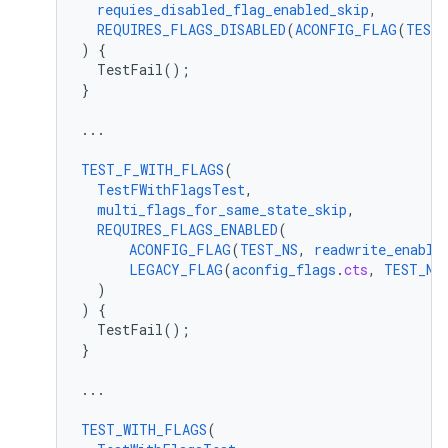
requies_disabled_flag_enabled_skip
,
REQUIRES_FLAGS_DISABLED
(
ACONFIG_FLAG
(
TEST_
)
{
TestFail()
;
}
...
TEST_F_WITH_FLAGS
(
TestFWithFlagsTest
,
multi_flags_for_same_state_skip
,
REQUIRES_FLAGS_ENABLED
(
ACONFIG_FLAG
(
TEST_NS
,
readwrite_enable
LEGACY_FLAG
(
aconfig_flags
.
cts
,
TEST_NS
)
)
{
TestFail()
;
}
...
TEST_WITH_FLAGS
(