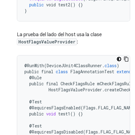
public
void
test2
()
{}
}
La prueba del lado del host usa la clase
HostFlagsValueProvider
:
@
RunWith
(
DeviceJUnit4ClassRunner
.
class
)
public
final
class
FlagAnnotationTest
extends
@
Rule
public
final
CheckFlagsRule
mCheckFlagsRule
HostFlagsValueProvider
.
createCheckF
@
Test
@
RequiresFlagsEnabled
(
Flags
.
FLAG_FLAG_NAME
public
void
test1
()
{}
@
Test
@
RequiresFlagsDisabled
(
Flags
.
FLAG_FLAG_NAM