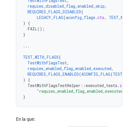
TestWithFlagsTest
,
requies_disabled_flag_enabled_skip
,
REQUIRES_FLAGS_DISABLED
(
LEGACY_FLAG
(
aconfig_flags
.
cts
,
TEST_NS
)
{
FAIL()
;
}
...
TEST_WITH_FLAGS
(
TestWithFlagsTest
,
requies_enabled_flag_enabled_executed
,
REQUIRES_FLAGS_ENABLED
(
ACONFIG_FLAG
(
TEST_N
)
{
TestWithFlagsTestHelper
:
:
executed_tests
.
ins
"requies_enabled_flag_enabled_executed"
}
En la que: