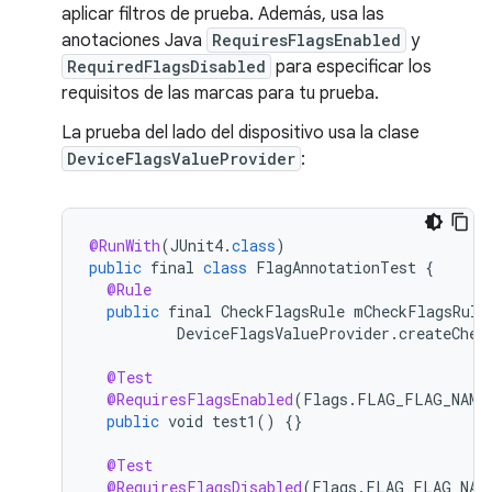
aplicar filtros de prueba. Además, usa las
anotaciones Java
RequiresFlagsEnabled
y
RequiredFlagsDisabled
para especificar los
requisitos de las marcas para tu prueba.
La prueba del lado del dispositivo usa la clase
DeviceFlagsValueProvider
:
@RunWith
(
JUnit4
.
class
)
public
final
class
FlagAnnotationTest
{
@Rule
public
final
CheckFlagsRule
mCheckFlagsRule
DeviceFlagsValueProvider
.
createChec
@Test
@RequiresFlagsEnabled
(
Flags
.
FLAG_FLAG_NAME
public
void
test1
()
{}
@Test
@RequiresFlagsDisabled
(
Flags
.
FLAG_FLAG_NAM