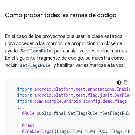
Cómo probar todas las ramas de código
En el caso de los proyectos que usan la clase estática
para acceder a las marcas, se proporciona la clase de
ayuda
SetFlagsRule
para anular valores de las marcas.
En el siguiente fragmento de código, se muestra cómo
incluir
SetFlagsRule
y habilitar varias marcas a la vez:
import
android.platform.test.annotations.EnableF
import
android.platform.test.flag.junit.SetFlags
import
com.example.android.aconfig.demo.flags.Fl
...
@Rule
public
final
SetFlagsRule
mSetFlagsRule
@Test
@EnableFlags
({
Flags
.
FLAG_FLAG_FOO
,
Flags
.
FLA