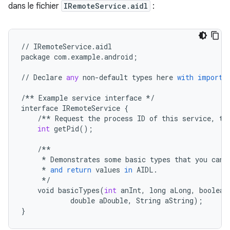
dans le fichier
IRemoteService.aidl
:
//
IRemoteService
.
aidl
package
com
.
example
.
android
;
//
Declare
any
non
-
default
types
here
with
import
/**
Example
service
interface
*/
interface
IRemoteService
{
/**
Request
the
process
ID
of
this
service
,
to
int
getPid
();
/**
*
Demonstrates
some
basic
types
that
you
can
*
and
return
values
in
AIDL
.
*/
void
basicTypes
(
int
anInt
,
long
aLong
,
boolean
double
aDouble
,
String
aString
);
}