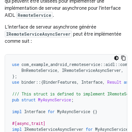
qui peuvent être utilisées pour implémenter une
implémentation de serveur asynchrone pour l'interface
AIDL
RemoteService
.
L'interface de serveur asynchrone générée
IRemoteServiceAsyncServer
peut être implémentée
comme suit :
use
com_example_android_remoteservice
::
aidl
::
com
:
BnRemoteService
,
IRemoteServiceAsyncServer
,
};
use
binder
::{
BinderFeatures
,
Interface
,
Result
as
/// This struct is defined to implement IRemoteSer
pub
struct
MyAsyncService
;
impl
Interface
for
MyAsyncService
{}
#[async_trait]
impl
IRemoteServiceAsyncServer
for
MyAsyncService