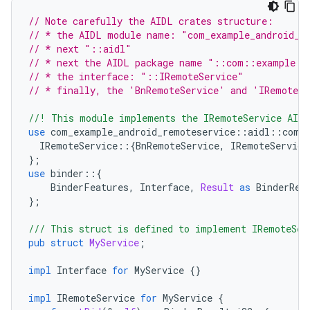
// Note carefully the AIDL crates structure:
// * the AIDL module name: "com_example_android_r
// * next "::aidl"
// * next the AIDL package name "::com::example::
// * the interface: "::IRemoteService"
// * finally, the 'BnRemoteService' and 'IRemoteSe
//! This module implements the IRemoteService AIDL
use
com_example_android_remoteservice
::
aidl
::
com
:
IRemoteService
::{
BnRemoteService
,
IRemoteService
};
use
binder
::{
BinderFeatures
,
Interface
,
Result
as
BinderRes
};
/// This struct is defined to implement IRemoteSer
pub
struct
MyService
;
impl
Interface
for
MyService
{}
impl
IRemoteService
for
MyService
{