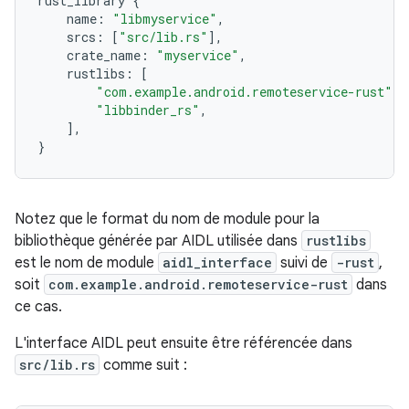
rust_library
{
name
:
"libmyservice"
,
srcs
:
[
"src/lib.rs"
],
crate_name
:
"myservice"
,
rustlibs
:
[
"com.example.android.remoteservice-rust"
,
"libbinder_rs"
,
],
}
Notez que le format du nom de module pour la
bibliothèque générée par AIDL utilisée dans
rustlibs
est le nom de module
aidl_interface
suivi de
-rust
,
soit
com.example.android.remoteservice-rust
dans
ce cas.
L'interface AIDL peut ensuite être référencée dans
src/lib.rs
comme suit :