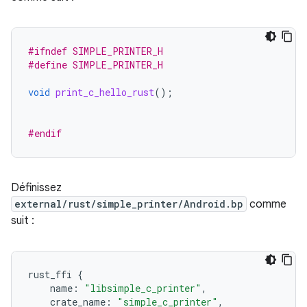
#ifndef SIMPLE_PRINTER_H
#define SIMPLE_PRINTER_H
void
print_c_hello_rust
();
#endif
Définissez
external/rust/simple_printer/Android.bp
comme
suit :
rust_ffi
{
name
:
"libsimple_c_printer"
,
crate_name
:
"simple_c_printer"
,