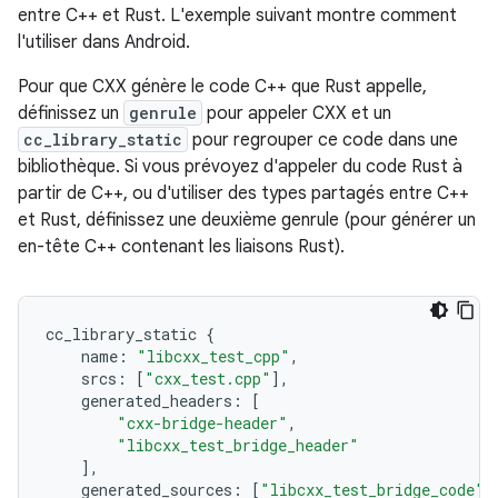
entre C++ et Rust. L'exemple suivant montre comment
l'utiliser dans Android.
Pour que CXX génère le code C++ que Rust appelle,
définissez un
genrule
pour appeler CXX et un
cc_library_static
pour regrouper ce code dans une
bibliothèque. Si vous prévoyez d'appeler du code Rust à
partir de C++, ou d'utiliser des types partagés entre C++
et Rust, définissez une deuxième genrule (pour générer un
en-tête C++ contenant les liaisons Rust).
cc_library_static
{
name
:
"libcxx_test_cpp"
,
srcs
:
[
"cxx_test.cpp"
],
generated_headers
:
[
"cxx-bridge-header"
,
"libcxx_test_bridge_header"
],
generated_sources
:
[
"libcxx_test_bridge_code"
]