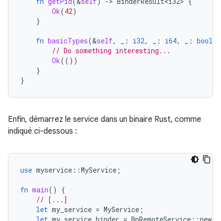
fn
getPid
(
&
self
)
-
>
BinderResult<i32>
{
Ok
(
42
)
}
fn
basicTypes
(
&
self
,
_
:
i32
,
_
:
i64
,
_
:
bool
,
// Do something interesting...
Ok
(())
}
}
Enfin, démarrez le service dans un binaire Rust, comme
indiqué ci-dessous :
use
myservice
::
MyService
;
fn
main
()
{
// [...]
let
my_service
=
MyService
;
let
my_service_binder
=
BnRemoteService
::
new_b