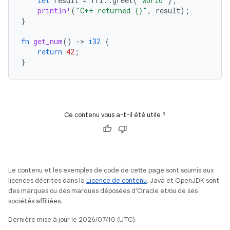
let
result
=
ffi
::
greet
(
"world"
);
println!
(
"C++ returned {}"
,
result
);
}
fn
get_num
()
-
>
i32
{
return
42
;
}
Ce contenu vous a-t-il été utile ?
Le contenu et les exemples de code de cette page sont soumis aux
licences décrites dans la
Licence de contenu
. Java et OpenJDK sont
des marques ou des marques déposées d'Oracle et/ou de ses
sociétés affiliées.
Dernière mise à jour le 2026/07/10 (UTC).