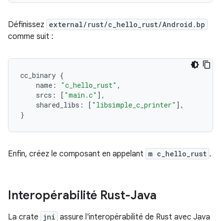
Définissez
external/rust/c_hello_rust/Android.bp
comme suit :
cc_binary
{
name
:
"c_hello_rust"
,
srcs
:
[
"main.c"
],
shared_libs
:
[
"libsimple_c_printer"
],
}
Enfin, créez le composant en appelant
m c_hello_rust
.
Interopérabilité Rust-Java
La crate
jni
assure l'interopérabilité de Rust avec Java