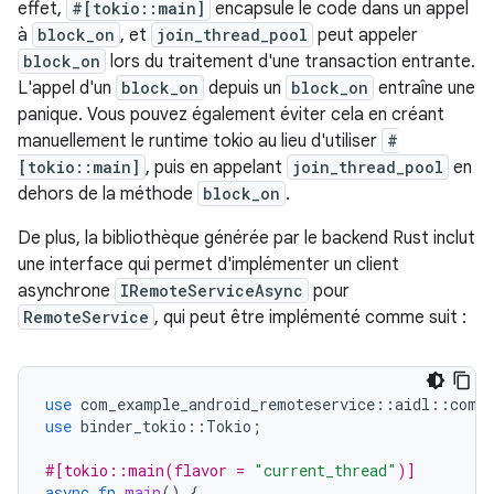
effet,
#[tokio::main]
encapsule le code dans un appel
à
block_on
, et
join_thread_pool
peut appeler
block_on
lors du traitement d'une transaction entrante.
L'appel d'un
block_on
depuis un
block_on
entraîne une
panique. Vous pouvez également éviter cela en créant
manuellement le runtime tokio
au lieu d'utiliser
#
[tokio::main]
, puis en appelant
join_thread_pool
en
dehors de la méthode
block_on
.
De plus, la bibliothèque générée par le backend Rust inclut
une interface qui permet d'implémenter un client
asynchrone
IRemoteServiceAsync
pour
RemoteService
, qui peut être implémenté comme suit :
use
com_example_android_remoteservice
::
aidl
::
com
:
use
binder_tokio
::
Tokio
;
#[tokio::main(flavor = 
"current_thread"
)]
async
fn
main
()
{