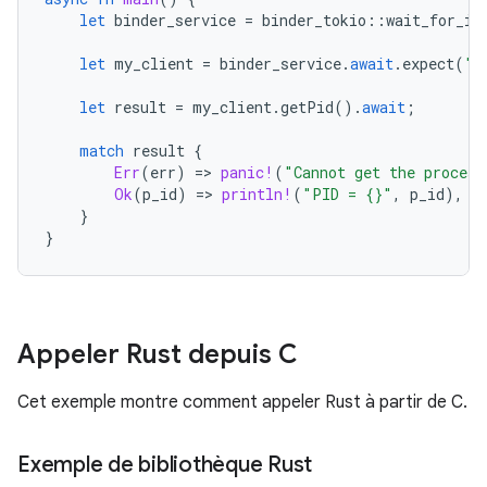
let
binder_service
=
binder_tokio
::
wait_for_in
let
my_client
=
binder_service
.
await
.
expect
(
"C
let
result
=
my_client
.
getPid
().
await
;
match
result
{
Err
(
err
)
=
>
panic!
(
"Cannot get the process
Ok
(
p_id
)
=
>
println!
(
"PID = {}"
,
p_id
),
}
}
Appeler Rust depuis C
Cet exemple montre comment appeler Rust à partir de C.
Exemple de bibliothèque Rust