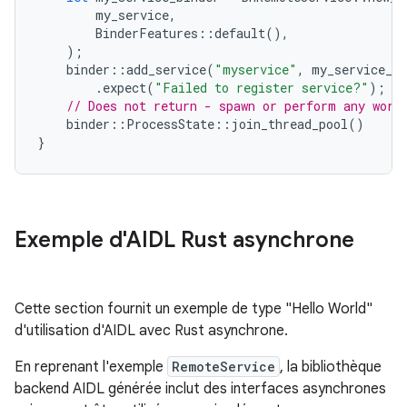
my_service
,
BinderFeatures
::
default
(),
);
binder
::
add_service
(
"myservice"
,
my_service_bi
.
expect
(
"Failed to register service?"
);
// Does not return - spawn or perform any work
binder
::
ProcessState
::
join_thread_pool
()
}
Exemple d'AIDL Rust asynchrone
Cette section fournit un exemple de type "Hello World"
d'utilisation d'AIDL avec Rust asynchrone.
En reprenant l'exemple
RemoteService
, la bibliothèque
backend AIDL générée inclut des interfaces asynchrones