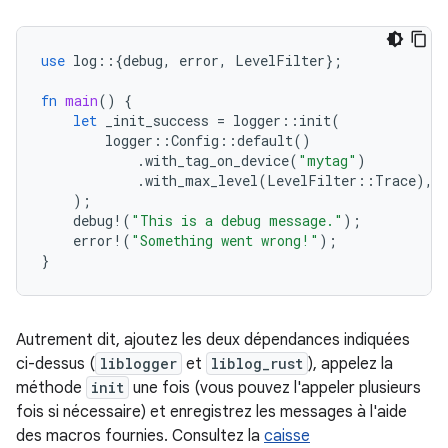
use
log
::{
debug
,
error
,
LevelFilter
};
fn
main
()
{
let
_init_success
=
logger
::
init
(
logger
::
Config
::
default
()
.
with_tag_on_device
(
"mytag"
)
.
with_max_level
(
LevelFilter
::
Trace
),
);
debug
!
(
"This is a debug message."
);
error
!
(
"Something went wrong!"
);
}
Autrement dit, ajoutez les deux dépendances indiquées
ci-dessus (
liblogger
et
liblog_rust
), appelez la
méthode
init
une fois (vous pouvez l'appeler plusieurs
fois si nécessaire) et enregistrez les messages à l'aide
des macros fournies. Consultez la
caisse