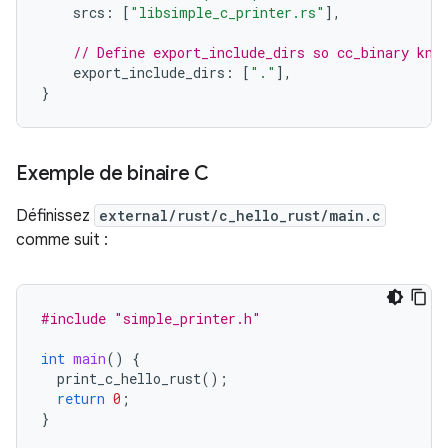
srcs
:
[
"libsimple_c_printer.rs"
],
// Define export_include_dirs so cc_binary kno
export_include_dirs
:
[
"."
],
}
Exemple de binaire C
Définissez
external/rust/c_hello_rust/main.c
comme suit :
#include
"simple_printer.h"
int
main
()
{
print_c_hello_rust
();
return
0
;
}