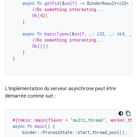
async
fn
getPid
(
&
self
)
-
>
BinderResult<i32>
{
//Do something interesting...
Ok
(
42
)
}
async
fn
basicTypes
(
&
self
,
_
:
i32
,
_
:
i64
,
_
:
//Do something interesting...
Ok
(())
}
}
L'implémentation du serveur asynchrone peut être
démarrée comme suit :
#[tokio::main(flavor = 
"multi_thread"
, worker_thr
async
fn
main
()
{
binder
::
ProcessState
::
start_thread_pool
();