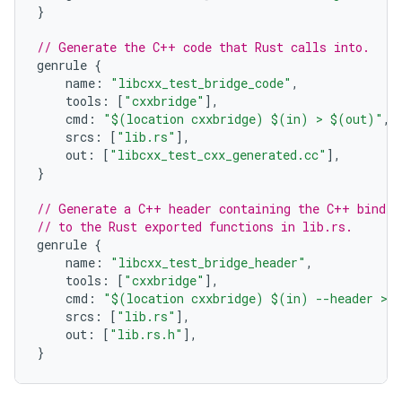
}
// Generate the C++ code that Rust calls into.
genrule
{
name
:
"libcxx_test_bridge_code"
,
tools
:
[
"cxxbridge"
],
cmd
:
"$(location cxxbridge) $(in) > $(out)"
,
srcs
:
[
"lib.rs"
],
out
:
[
"libcxx_test_cxx_generated.cc"
],
}
// Generate a C++ header containing the C++ bindin
// to the Rust exported functions in lib.rs.
genrule
{
name
:
"libcxx_test_bridge_header"
,
tools
:
[
"cxxbridge"
],
cmd
:
"$(location cxxbridge) $(in) --header > 
srcs
:
[
"lib.rs"
],
out
:
[
"lib.rs.h"
],
}