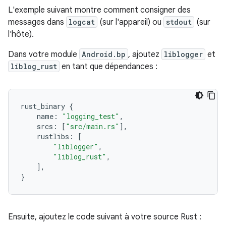
L'exemple suivant montre comment consigner des
messages dans
logcat
(sur l'appareil) ou
stdout
(sur
l'hôte).
Dans votre module
Android.bp
, ajoutez
liblogger
et
liblog_rust
en tant que dépendances :
rust_binary
{
name
:
"logging_test"
,
srcs
:
[
"src/main.rs"
],
rustlibs
:
[
"liblogger"
,
"liblog_rust"
,
],
}
Ensuite, ajoutez le code suivant à votre source Rust :