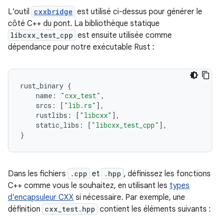
L'outil
cxxbridge
est utilisé ci-dessus pour générer le
côté C++ du pont. La bibliothèque statique
libcxx_test_cpp
est ensuite utilisée comme
dépendance pour notre exécutable Rust :
rust_binary
{
name
:
"cxx_test"
,
srcs
:
[
"lib.rs"
],
rustlibs
:
[
"libcxx"
],
static_libs
:
[
"libcxx_test_cpp"
],
}
Dans les fichiers
.cpp
et
.hpp
, définissez les fonctions
C++ comme vous le souhaitez, en utilisant les
types
d'encapsuleur CXX
si nécessaire. Par exemple, une
définition
cxx_test.hpp
contient les éléments suivants :