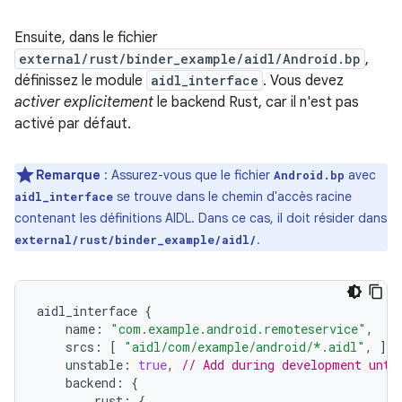
Ensuite, dans le fichier
external/rust/binder_example/aidl/Android.bp
,
définissez le module
aidl_interface
. Vous devez
activer explicitement
le backend Rust, car il n'est pas
activé par défaut.
Remarque
:
Assurez-vous que le fichier
avec
Android.bp
se trouve dans le chemin d'accès racine
aidl_interface
contenant les définitions AIDL. Dans ce cas, il doit résider dans
.
external/rust/binder_example/aidl/
aidl_interface
{
name
:
"com.example.android.remoteservice"
,
srcs
:
[
"aidl/com/example/android/*.aidl"
,
],
unstable
:
true
,
// Add during development unti
backend
:
{
rust
:
{