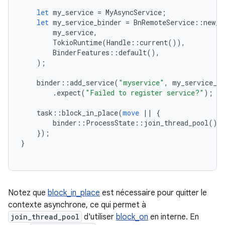
let
my_service
=
MyAsyncService
;
let
my_service_binder
=
BnRemoteService
::
new_a
my_service
,
TokioRuntime
(
Handle
::
current
()),
BinderFeatures
::
default
(),
);
binder
::
add_service
(
"myservice"
,
my_service_bi
.
expect
(
"Failed to register service?"
);
task
::
block_in_place
(
move
||
{
binder
::
ProcessState
::
join_thread_pool
();
});
}
Notez que
block_in_place
est nécessaire pour quitter le
contexte asynchrone, ce qui permet à
join_thread_pool
d'utiliser
block_on
en interne. En