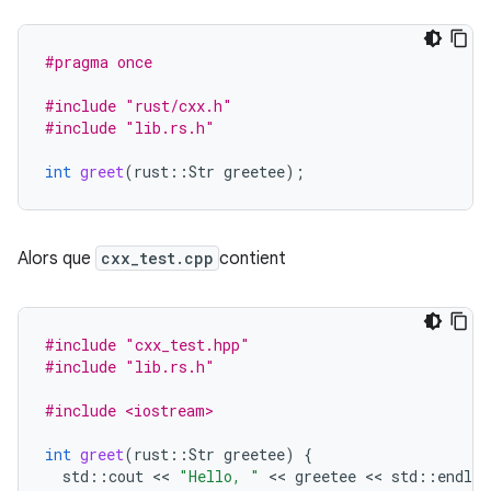
#pragma once
#include
"rust/cxx.h"
#include
"lib.rs.h"
int
greet
(
rust
::
Str
greetee
);
Alors que
cxx_test.cpp
contient
#include
"cxx_test.hpp"
#include
"lib.rs.h"
#include <iostream>
int
greet
(
rust
::
Str
greetee
)
{
std
::
cout
 << 
"Hello, "
 << 
greetee
 << 
std
::
endl
;