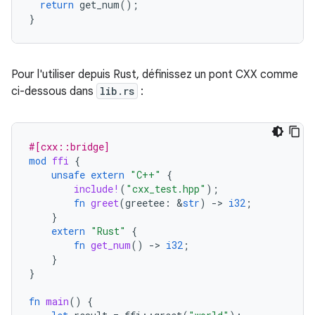
return
get_num
();
}
Pour l'utiliser depuis Rust, définissez un pont CXX comme
ci-dessous dans
lib.rs
:
#[cxx::bridge]
mod
ffi
{
unsafe
extern
"C++"
{
include!
(
"cxx_test.hpp"
);
fn
greet
(
greetee
:
&
str
)
-
>
i32
;
}
extern
"Rust"
{
fn
get_num
()
-
>
i32
;
}
}
fn
main
()
{