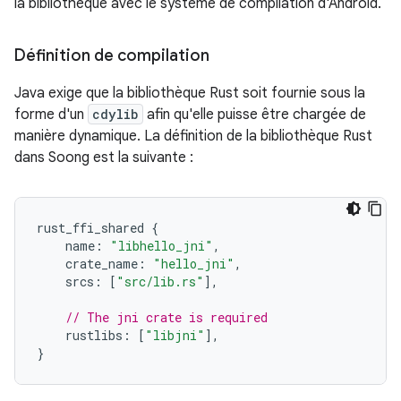
la bibliothèque avec le système de compilation d'Android.
Définition de compilation
Java exige que la bibliothèque Rust soit fournie sous la
forme d'un
cdylib
afin qu'elle puisse être chargée de
manière dynamique. La définition de la bibliothèque Rust
dans Soong est la suivante :
rust_ffi_shared
{
name
:
"libhello_jni"
,
crate_name
:
"hello_jni"
,
srcs
:
[
"src/lib.rs"
],
// The jni crate is required
rustlibs
:
[
"libjni"
],
}