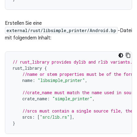
Erstellen Sie eine
external/rust/libsimple_printer/Android.bp
-Datei
mit folgendem Inhalt:
// rust_library provides dylib and rlib variants.
rust_library
{
//name or stem properties must be of the form 
name
:
"libsimple_printer"
,
//crate_name must match the name used in sourc
crate_name
:
"simple_printer"
,
//srcs must contain a single source file, the 
srcs
:
[
"src/lib.rs"
],
}