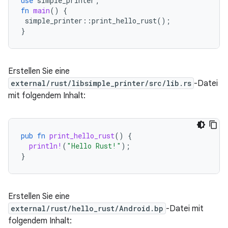
use
simple_printer
;
fn
main
()
{
simple_printer
::
print_hello_rust
();
}
Erstellen Sie eine
external/rust/libsimple_printer/src/lib.rs
-Datei
mit folgendem Inhalt:
pub
fn
print_hello_rust
()
{
println!
(
"Hello Rust!"
);
}
Erstellen Sie eine
external/rust/hello_rust/Android.bp
-Datei mit
folgendem Inhalt: