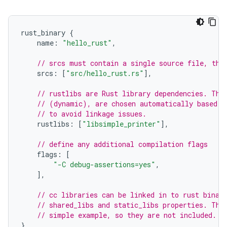
rust_binary
{
name
:
"hello_rust"
,
// srcs must contain a single source file, the
srcs
:
[
"src/hello_rust.rs"
],
// rustlibs are Rust library dependencies. The
// (dynamic), are chosen automatically based o
// to avoid linkage issues.
rustlibs
:
[
"libsimple_printer"
],
// define any additional compilation flags
flags
:
[
"-C debug-assertions=yes"
,
],
// cc libraries can be linked in to rust binar
// shared_libs and static_libs properties. The
// simple example, so they are not included.
}