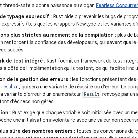
et thread-safe a donné naissance au slogan
Fearless Concurre
de typage expressif
: Rust aide à prévenir les bugs de prog
 expressifs (tels que les wrappers Newtype et les variantes d
ions plus strictes au moment de la compilation
: plus de 
n renforcent la confiance des développeurs, qui savent que le
vec succès.
k de test intégré
: Rust fournit un framework de test intégré
s à côté de l'implémentation qu'ils testent, ce qui facilite l'incl
on de la gestion des erreurs
: les fonctions présentant de
 résultat
, qui sera une variante de réussite ou d'erreur. Le com
la variante d'erreur d'un énumérateur
Result
renvoyé par un a
ltant d'échecs non gérés.
tion
: Rust exige que chaque variable soit initialisée avec un me
êche une initialisation involontaire avec une valeur non sécuris
plus sûre des nombres entiers
: toutes les conversions de t