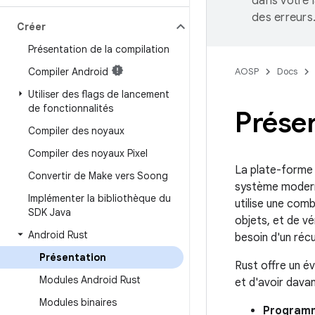
dans votre 
des erreurs
Créer
Présentation de la compilation
Compiler Android
AOSP
Docs
Utiliser des flags de lancement
de fonctionnalités
Présen
Compiler des noyaux
Compiler des noyaux Pixel
La plate-forme
Convertir de Make vers Soong
système moderne
Implémenter la bibliothèque du
utilise une comb
SDK Java
objets, et de vé
Android Rust
besoin d'un réc
Présentation
Rust offre un é
Modules Android Rust
et d'avoir dava
Modules binaires
Programm