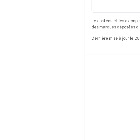
Le contenu et les exemple
des marques déposées d'Or
Dernière mise à jour le 2
CRÉER
Référentiel Android
Exigences
Téléchargement
Prévisualiser les binaires
Images d'usine
Fichiers binaires de pilote