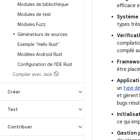
Modules de bibliothèque
efficace 
Modules de test
Système 
types très
Modules Fuzz
Générateurs de sources
Vérificat
compilatio
Exemple "Hello Rust"
compilé a
Modèles Android Rust
Framewor
Configuration de l'IDE Rust
être placé
Compiler avec Jack
Applicati
un
type de
Créer
et gèrent 
bugs résu
Test
Initialisa
ce qui emp
Contribuer
Gestion 