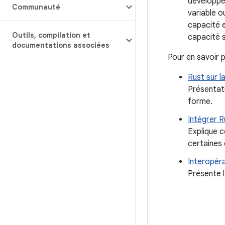
développeu
Communauté
variable o
capacité 
Outils
,
compilation et
capacité s
documentations associées
Pour en savoir p
Rust sur l
Présentati
forme.
Intégrer 
Explique c
certaines 
Interopéra
Présente l