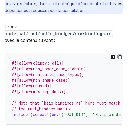
devez redéclarer, dans la bibliothèque dépendante, toutes les
dépendances requises pour la compilation.
Créez
external/rust/hello_bindgen/src/bindings.rs
avec le contenu suivant :
#![allow(clippy::all)]
#![allow(non_upper_case_globals)]
#![allow(non_camel_case_types)]
#![allow(non_snake_case)]
#![allow(unused)]
#![allow(missing_docs)]
// Note that "bzip_bindings.rs" here must match th
// the rust_bindgen module.
include!
(
concat!
(
env!
(
"OUT_DIR"
),
"/bzip_bindings