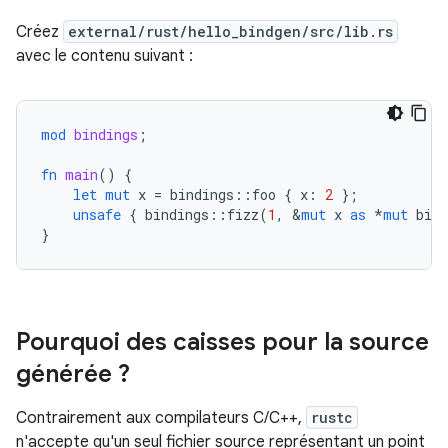
Créez
external/rust/hello_bindgen/src/lib.rs
avec le contenu suivant :
mod
bindings
;
fn
main
()
{
let
mut
x
=
bindings
::
foo
{
x
:
2
};
unsafe
{
bindings
::
fizz
(
1
,
&
mut
x
as
*
mut
bind
}
Pourquoi des caisses pour la source
générée ?
Contrairement aux compilateurs C/C++,
rustc
n'accepte qu'un seul fichier source représentant un point