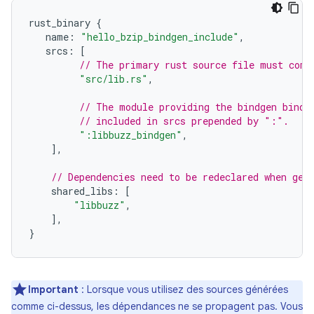
rust_binary
{
name
:
"hello_bzip_bindgen_include"
,
srcs
:
[
// The primary rust source file must come
"src/lib.rs"
,
// The module providing the bindgen bindi
// included in srcs prepended by ":".
":libbuzz_bindgen"
,
],
// Dependencies need to be redeclared when gen
shared_libs
:
[
"libbuzz"
,
],
}
Important
: Lorsque vous utilisez des sources générées
comme ci-dessus, les dépendances ne se propagent pas. Vous