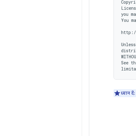
Copyri
Licens
you ma
You ma
http:/
Unless
distri
WITHOU
See th
ध्यान दें: