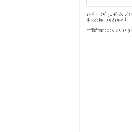
इस पेज पर मौजूद कॉन्टेंट और
रजिस्टर किए हुए ट्रेडमार्क हैं.
आखिरी बार 2026-06-18 (UT
बिल्ड
Android डेटा संग्रह स्थान
इस्तेमाल संबंधी ज़रूरी बातें
डाउनलोड करने का तरीका
बाइनरी की झलक देखें
फ़ैक्ट्री इमेज
ड्राइवर बाइनरी