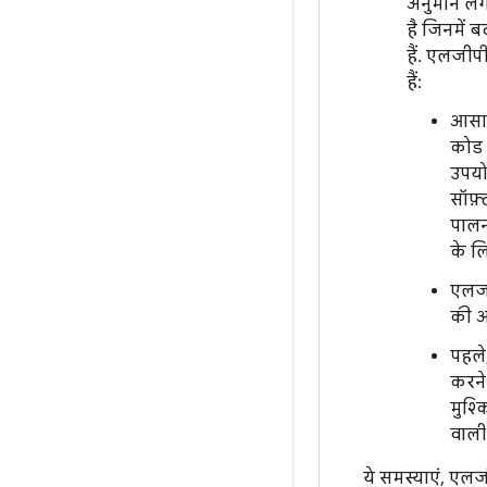
अनुमान लगा
है जिनमें
हैं. एलजीप
हैं:
आसान
कोड 
उपयोग
सॉफ़
पालन
के ल
एलजी
की अन
पहले
करने
मुश्
वाली
ये समस्याएं, एल