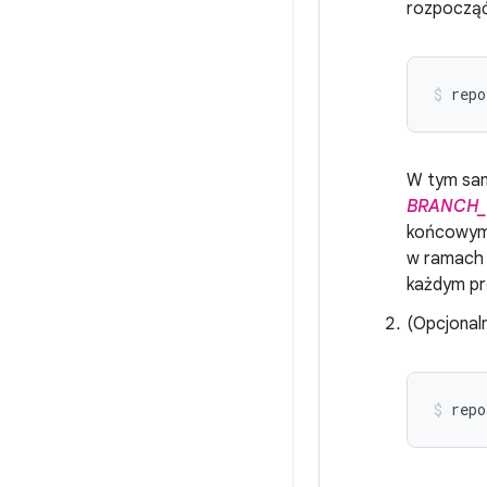
rozpocząć
repo
W tym sam
BRANCH
końcowym d
w ramach 
każdym pro
(Opcjonal
repo