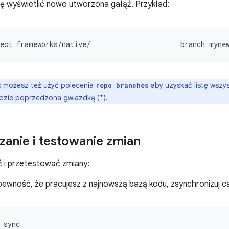
ię wyświetlić nowo utworzona gałąź. Przykład:
ect
frameworks/native/
branch
myne
:
możesz też użyć polecenia
aby uzyskać listę wszyst
repo branches
będzie poprzedzona gwiazdką (*).
nie i testowanie zmian
 i przetestować zmiany:
pewność, że pracujesz z najnowszą bazą kodu, zsynchronizuj c
sync