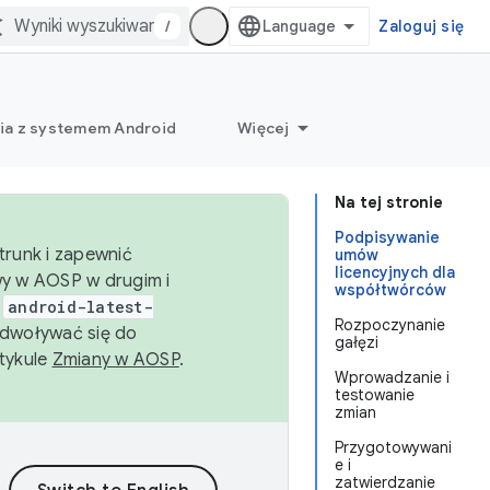
/
Zaloguj się
ia z systemem Android
Więcej
Na tej stronie
Podpisywanie
trunk i zapewnić
umów
licencyjnych dla
wy w AOSP w drugim i
współtwórców
i
android-latest-
Rozpoczynanie
dwoływać się do
gałęzi
rtykule
Zmiany w AOSP
.
Wprowadzanie i
testowanie
zmian
Przygotowywani
e i
zatwierdzanie