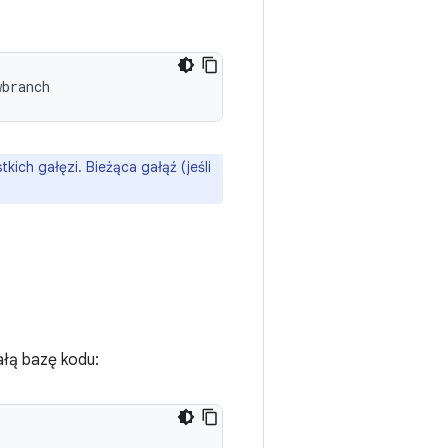
wbranch
kich gałęzi. Bieżąca gałąź (jeśli
ałą bazę kodu: