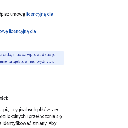
podpisz umowę
licencyjną dla
wę licencyjną dla
roida, musisz wprowadzać je
enie projektów nadrzędnych
.
ści:
pią oryginalnych plików, ale
i lokalnych i przełączanie się
sz identyfikować zmiany. Aby