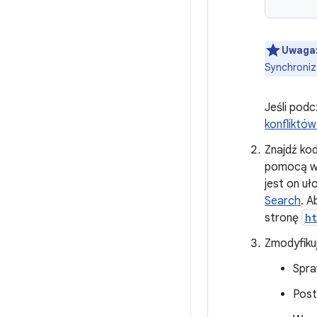
Uwaga
Synchroniz
Jeśli podc
konfliktów
Znajdź ko
pomocą wy
jest on uł
Search
. A
stronę
h
Zmodyfiku
Spra
Post