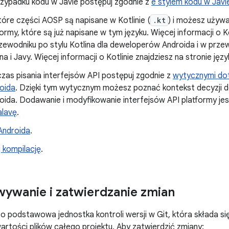
zypadku kodu w Javie postępuj zgodnie z
e stylem kodu w Jav
tóre części AOSP są napisane w Kotlinie (
.kt
) i możesz używ
formy, które są już napisane w tym języku. Więcej informacji o K
zewodniku po stylu Kotlina dla deweloperów Androida
i
w przew
ina i Javy. Więcej informacji o Kotlinie znajdziesz na stronie jęz
zas pisania interfejsów API postępuj zgodnie z
wytycznymi dot
oida
. Dzięki tym wytycznym możesz poznać kontekst decyzji 
oida. Dodawanie i modyfikowanie interfejsów API platformy je
lavę
.
Androida
.
 kompilację
.
ywanie i zatwierdzanie zmian
o podstawowa jednostka kontroli wersji w Git, która składa się
artości plików całego projektu. Aby zatwierdzić zmiany: