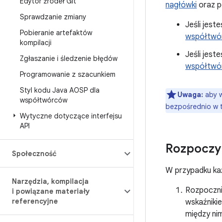
Edytor źródeł Git
nagłówki
oraz p
Sprawdzanie zmiany
Jeśli jest
Pobieranie artefaktów
współtwó
kompilacji
Jeśli jest
Zgłaszanie i śledzenie błędów
współtwó
Programowanie z szacunkiem
Styl kodu Java AOSP dla
Uwaga:
aby w
współtwórców
bezpośrednio w t
Wytyczne dotyczące interfejsu
API
Rozpoczyn
Społeczność
W przypadku każ
Narzędzia
,
kompilacja
Rozpocznij
i powiązane materiały
referencyjne
wskaźnikie
między nim