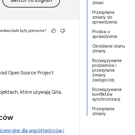
zmian
Przesyłanie
zmiany do
sprawdzenia
 wskazówki były pomocne?
Prośba o
sprawdzenie
Określanie stanu
zmiany
Rozwiązywanie
problemów i
przesyłanie
droid Open Source Project
zmiany
zastępczej
Rozwiązywanie
jektach, które używają Gita.
konfliktów
synchronizacji
Przesyłanie
zmiany
rców
icencyjne dla współtwórców i