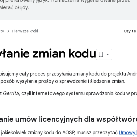
wój preferowany język. Tłumaczenia wygenerowane przez
ierać błędy.
ty
Pierwsze kroki
Czy te
yłanie zmian kodu
opisujemy cały proces przesyłania zmiany kodu do projektu An
posób wysyłania prośby o sprawdzenie i śledzenia zmian.
 z
Gerrita
, czyli internetowego systemu sprawdzania kodu w pro
anie umów licencyjnych dla współtwó
 jakiekolwiek zmiany kodu do AOSP, musisz przeczytać
Umowy l