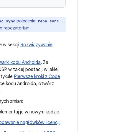
polecenia:
.
po sync
repo sync .
o repozytorium.
e w sekcji
Rozwiązywanie
warki kodu Androida
. Za
 w takiej postaci, w jakiej
rtykule
Pierwsze kroki z Code
rce kodu Androida, otwórz
.
nych zmian:
implementuj je w nowym kodzie.
dawanie nagłówków licencji
.