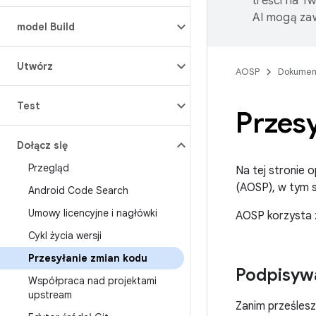
treści na T
AI mogą zaw
model Build
Utwórz
AOSP
Dokumen
Test
Przes
Dołącz się
Przegląd
Na tej stronie 
(AOSP), w tym s
Android Code Search
Umowy licencyjne i nagłówki
AOSP korzysta
Cykl życia wersji
Przesyłanie zmian kodu
Podpisyw
Współpraca nad projektami
upstream
Zanim prześlesz