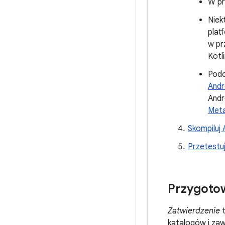
W pr
Niek
plat
w pr
Kotl
Podc
Andr
Andr
Meta
Skompiluj 
Przetestuj
Przygotow
Zatwierdzenie
t
katalogów i zaw