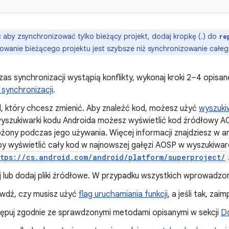
:
aby zsynchronizować tylko bieżący projekt, dodaj kropkę (.) do
re
owanie bieżącego projektu jest szybsze niż synchronizowanie całeg
zas synchronizacji wystąpią konflikty, wykonaj kroki 2–4 opisan
 synchronizacji
.
d, który chcesz zmienić. Aby znaleźć kod, możesz użyć
wyszuki
szukiwarki kodu Androida możesz wyświetlić kod źródłowy AOSP
ożony podczas jego używania. Więcej informacji znajdziesz w a
by wyświetlić cały kod w najnowszej gałęzi AOSP w wyszukiwa
ttps://cs.android.com/android/platform/superproject/
j lub dodaj pliki źródłowe. W przypadku wszystkich wprowadzo
wdź, czy musisz użyć
flag uruchamiania funkcji
, a jeśli tak, za
ępuj zgodnie ze sprawdzonymi metodami opisanymi w sekcji
Do