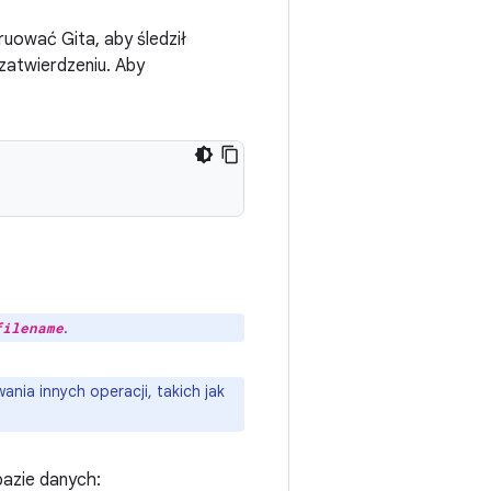
ruować Gita, aby śledził
zatwierdzeniu. Aby
.
filename
nia innych operacji, takich jak
 bazie danych: