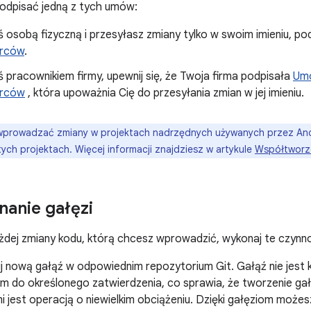
odpisać jedną z tych umów:
eś osobą fizyczną i przesyłasz zmiany tylko w swoim imieniu, 
rców
.
eś pracownikiem firmy, upewnij się, że Twoja firma podpisała
Umo
rców
, która upoważnia Cię do przesyłania zmian w jej imieniu.
prowadzać zmiany w projektach nadrzędnych używanych przez And
ych projektach. Więcej informacji znajdziesz w artykule
Współtworz
anie gałęzi
dej zmiany kodu, którą chcesz wprowadzić, wykonaj te czynno
 nową gałąź w odpowiednim repozytorium Git. Gałąź nie jest ko
m do określonego zatwierdzenia, co sprawia, że tworzenie gałęz
i jest operacją o niewielkim obciążeniu. Dzięki gałęziom może