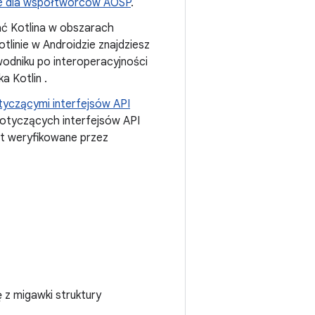
ie dla współtwórców AOSP
.
ać Kotlina w obszarach
otlinie w Androidzie znajdziesz
odniku po interoperacyjności
yka Kotlin
.
yczącymi interfejsów API
dotyczących interfejsów API
st weryfikowane przez
 z migawki struktury