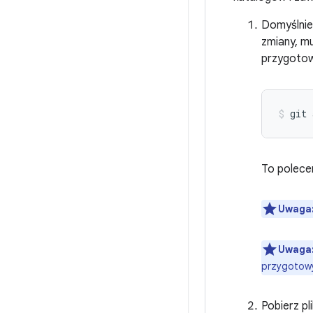
Domyślnie 
zmiany, m
przygotow
git
To polece
Uwaga
Uwaga
przygotowy
Pobierz pl