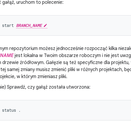
 gałąź, uruchom to polecenie:
start
BRANCH_NAME
ym repozytorium możesz jednocześnie rozpocząć kilka niezal
_NAME
jest lokalna w Twoim obszarze roboczym i nie jest uwzgl
rzewie źródłowym. Gałęzie są też specyficzne dla projektu, w
tej samej zmiany musisz zmienić pliki w różnych projektach, b
jekcie, w którym zmieniasz pliki.
nie) Sprawdź, czy gałąź została utworzona:
status
.