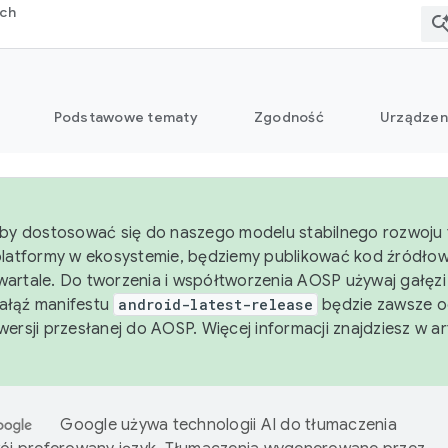
rch
Podstawowe tematy
Zgodność
Urządzen
aby dostosować się do naszego modelu stabilnego rozwoju 
platformy w ekosystemie, będziemy publikować kod źródło
artale. Do tworzenia i współtworzenia AOSP używaj gałęz
Gałąź manifestu
android-latest-release
będzie zawsze o
wersji przesłanej do AOSP. Więcej informacji znajdziesz w a
Google używa technologii AI do tłumaczenia