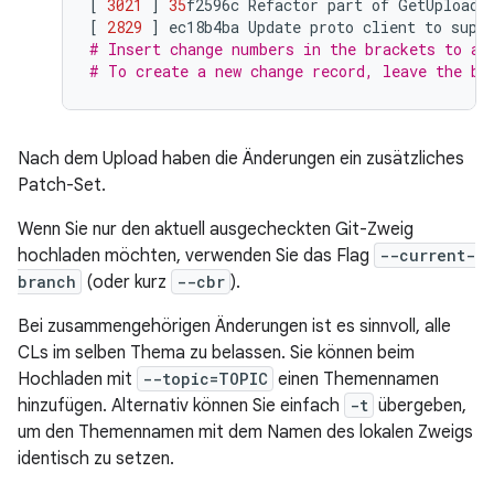
[
3021
]
35
f2596c
Refactor
part
of
GetUploada
[
2829
]
ec18b4ba
Update
proto
client
to
supp
# Insert change numbers in the brackets to ad
# To create a new change record, leave the br
Nach dem Upload haben die Änderungen ein zusätzliches
Patch-Set.
Wenn Sie nur den aktuell ausgecheckten Git-Zweig
hochladen möchten, verwenden Sie das Flag
--current-
branch
(oder kurz
--cbr
).
Bei zusammengehörigen Änderungen ist es sinnvoll, alle
CLs im selben Thema zu belassen. Sie können beim
Hochladen mit
--topic=TOPIC
einen Themennamen
hinzufügen. Alternativ können Sie einfach
-t
übergeben,
um den Themennamen mit dem Namen des lokalen Zweigs
identisch zu setzen.