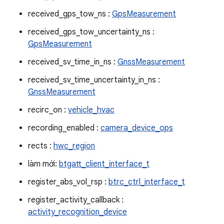
received_gps_tow_ns :
GpsMeasurement
received_gps_tow_uncertainty_ns :
GpsMeasurement
received_sv_time_in_ns :
GnssMeasurement
received_sv_time_uncertainty_in_ns :
GnssMeasurement
recirc_on :
vehicle_hvac
recording_enabled :
camera_device_ops
rects :
hwc_region
làm mới:
btgatt_client_interface_t
register_abs_vol_rsp :
btrc_ctrl_interface_t
register_activity_callback :
activity_recognition_device