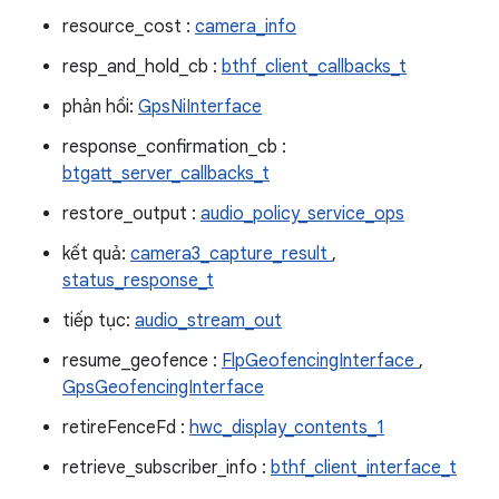
resource_cost :
camera_info
resp_and_hold_cb :
bthf_client_callbacks_t
phản hồi:
GpsNiInterface
response_confirmation_cb :
btgatt_server_callbacks_t
restore_output :
audio_policy_service_ops
kết quả:
camera3_capture_result
,
status_response_t
tiếp tục:
audio_stream_out
resume_geofence :
FlpGeofencingInterface
,
GpsGeofencingInterface
retireFenceFd :
hwc_display_contents_1
retrieve_subscriber_info :
bthf_client_interface_t