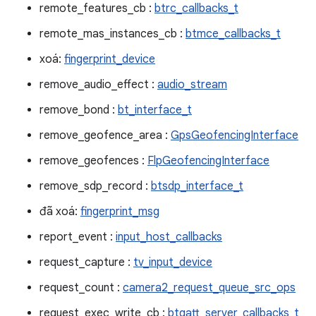
remote_features_cb :
btrc_callbacks_t
remote_mas_instances_cb :
btmce_callbacks_t
xoá:
fingerprint_device
remove_audio_effect :
audio_stream
remove_bond :
bt_interface_t
remove_geofence_area :
GpsGeofencingInterface
remove_geofences :
FlpGeofencingInterface
remove_sdp_record :
btsdp_interface_t
đã xoá:
fingerprint_msg
report_event :
input_host_callbacks
request_capture :
tv_input_device
request_count :
camera2_request_queue_src_ops
request_exec_write_cb :
btgatt_server_callbacks_t