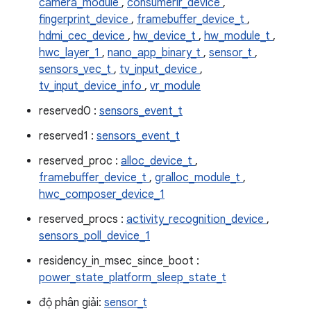
camera_module
,
consumerir_device
,
fingerprint_device
,
framebuffer_device_t
,
hdmi_cec_device
,
hw_device_t
,
hw_module_t
,
hwc_layer_1
,
nano_app_binary_t
,
sensor_t
,
sensors_vec_t
,
tv_input_device
,
tv_input_device_info
,
vr_module
reserved0 :
sensors_event_t
reserved1 :
sensors_event_t
reserved_proc :
alloc_device_t
,
framebuffer_device_t
,
gralloc_module_t
,
hwc_composer_device_1
reserved_procs :
activity_recognition_device
,
sensors_poll_device_1
residency_in_msec_since_boot :
power_state_platform_sleep_state_t
độ phân giải:
sensor_t