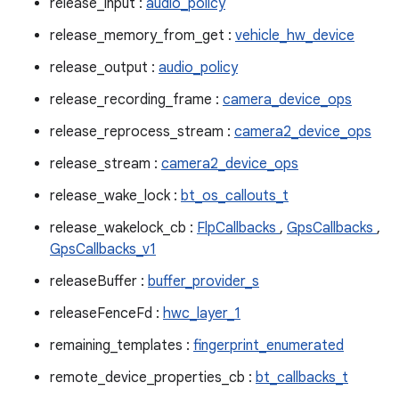
release_input :
audio_policy
release_memory_from_get :
vehicle_hw_device
release_output :
audio_policy
release_recording_frame :
camera_device_ops
release_reprocess_stream :
camera2_device_ops
release_stream :
camera2_device_ops
release_wake_lock :
bt_os_callouts_t
release_wakelock_cb :
FlpCallbacks
,
GpsCallbacks
,
GpsCallbacks_v1
releaseBuffer :
buffer_provider_s
releaseFenceFd :
hwc_layer_1
remaining_templates :
fingerprint_enumerated
remote_device_properties_cb :
bt_callbacks_t