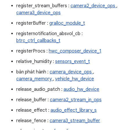
register_stream_buffers :
camera2_device_ops
,
camera3_device_ops
registerBuffer :
gralloc_module_t
registernotification_absvol_cb :
btrc_ctrl_callbacks_t
registerProcs :
hwc_composer_device_1
relative_humidity :
sensors_event_t
bản phát hành :
camera_device_ops
,
camera_memory
,
vehicle_hw_device
release_audio_patch :
audio_hw_device
release_buffer :
camera2_stream_in_ops
release_effect :
audio_effect_library_s
release_fence :
camera3_stream_buffer