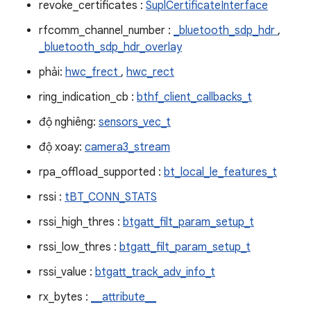
revoke_certificates :
SuplCertificateInterface
rfcomm_channel_number :
_bluetooth_sdp_hdr
,
_bluetooth_sdp_hdr_overlay
phải:
hwc_frect
,
hwc_rect
ring_indication_cb :
bthf_client_callbacks_t
độ nghiêng:
sensors_vec_t
độ xoay:
camera3_stream
rpa_offload_supported :
bt_local_le_features_t
rssi :
tBT_CONN_STATS
rssi_high_thres :
btgatt_filt_param_setup_t
rssi_low_thres :
btgatt_filt_param_setup_t
rssi_value :
btgatt_track_adv_info_t
rx_bytes :
__attribute__