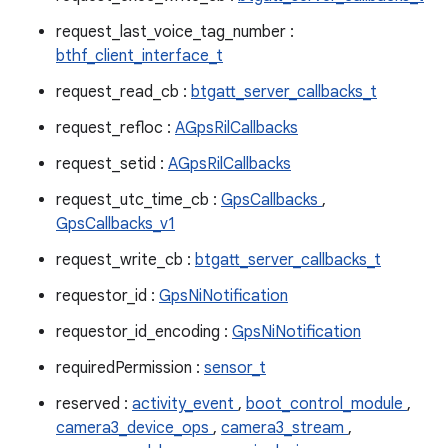
request_last_voice_tag_number :
bthf_client_interface_t
request_read_cb :
btgatt_server_callbacks_t
request_refloc :
AGpsRilCallbacks
request_setid :
AGpsRilCallbacks
request_utc_time_cb :
GpsCallbacks
,
GpsCallbacks_v1
request_write_cb :
btgatt_server_callbacks_t
requestor_id :
GpsNiNotification
requestor_id_encoding :
GpsNiNotification
requiredPermission :
sensor_t
reserved :
activity_event
,
boot_control_module
,
camera3_device_ops
,
camera3_stream
,