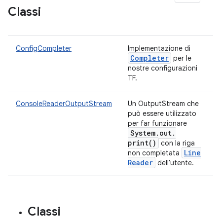
Classi
ConfigCompleter
Implementazione di
Completer
per le
nostre configurazioni
TF.
ConsoleReaderOutputStream
Un OutputStream che
può essere utilizzato
per far funzionare
System
.
out
.
print(
)
con la riga
Line
non completata
Reader
dell'utente.
Classi