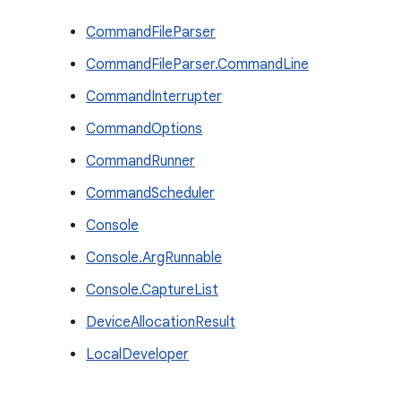
CommandFileParser
CommandFileParser.CommandLine
CommandInterrupter
CommandOptions
CommandRunner
CommandScheduler
Console
Console.ArgRunnable
Console.CaptureList
DeviceAllocationResult
LocalDeveloper