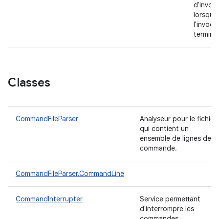
d'invoc
lorsque
l'invoca
terminé
Classes
CommandFileParser
Analyseur pour le fichier
qui contient un
ensemble de lignes de
commande.
CommandFileParser.CommandLine
CommandInterrupter
Service permettant
d'interrompre les
commandes