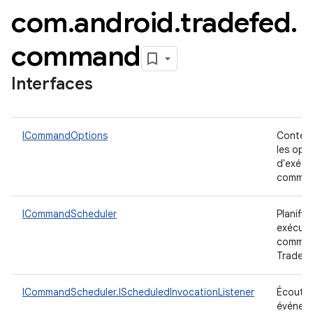
com
.
android
.
tradefed
.
command
Interfaces
ICommandOptions
Conten
les opt
d'exécu
comma
ICommandScheduler
Planific
exécute
comma
TradeFe
ICommandScheduler.IScheduledInvocationListener
Écouteu
événem