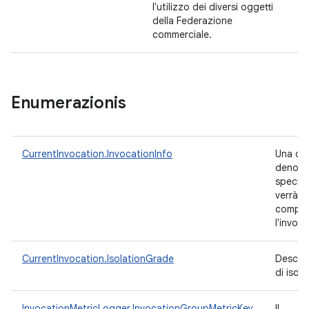
l'utilizzo dei diversi oggetti
della Federazione
commerciale.
Enumerazionis
CurrentInvocation.InvocationInfo
Una ch
denomi
special
verrà 
compila
l'invoc
CurrentInvocation.IsolationGrade
Descrive
di iso
InvocationMetricLogger.InvocationGroupMetricKey
Il