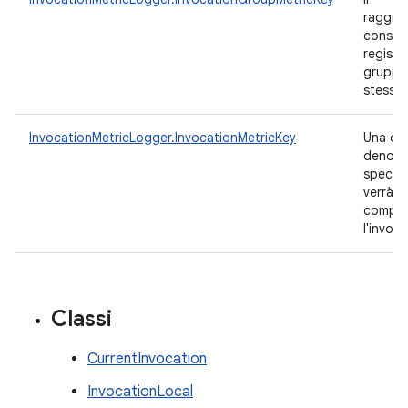
raggru
consen
registr
gruppi 
stessa 
InvocationMetricLogger.InvocationMetricKey
Una ch
denomi
special
verrà 
compila
l'invoc
Classi
CurrentInvocation
InvocationLocal