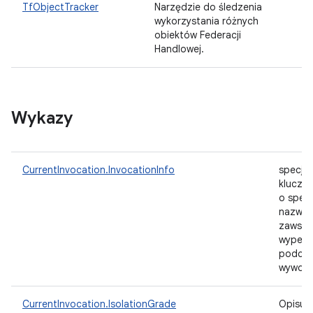
TfObjectTracker
Narzędzie do śledzenia
wykorzystania różnych
obiektów Federacji
Handlowej.
Wykazy
CurrentInvocation.InvocationInfo
specjal
klucz
o specj
nazwie,
zawsze
wypełn
podcz
wywoła
CurrentInvocation.IsolationGrade
Opisuje