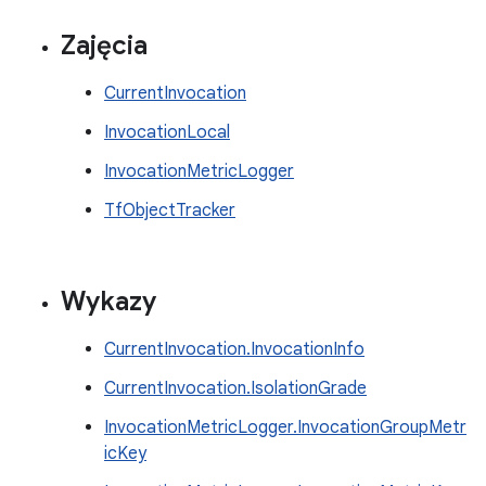
Zajęcia
CurrentInvocation
InvocationLocal
InvocationMetricLogger
TfObjectTracker
Wykazy
CurrentInvocation.InvocationInfo
CurrentInvocation.IsolationGrade
InvocationMetricLogger.InvocationGroupMetr
icKey