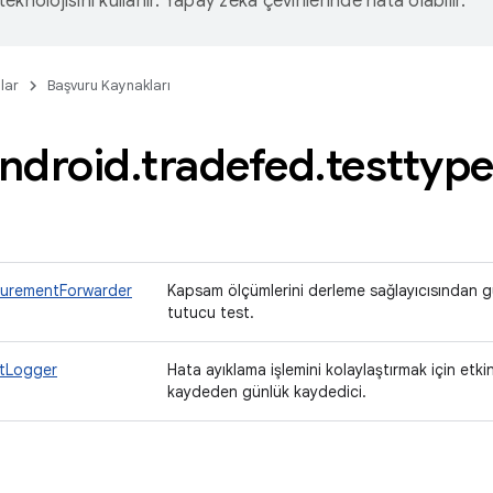
eknolojisini kullanır. Yapay zeka çevirilerinde hata olabilir.
lar
Başvuru Kaynakları
ndroid
.
tradefed
.
testtyp
urementForwarder
Kapsam ölçümlerini derleme sağlayıcısından gü
tutucu test.
ntLogger
Hata ayıklama işlemini kolaylaştırmak için etkin
kaydeden günlük kaydedici.