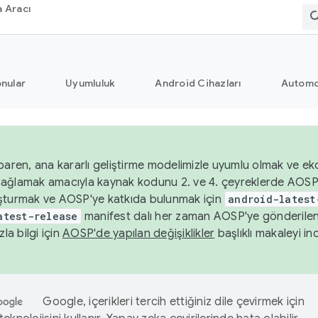
 Aracı
nular
Uyumluluk
Android Cihazları
Automo
baren, ana kararlı geliştirme modelimizle uyumlu olmak ve ek
nı sağlamak amacıyla kaynak kodunu 2. ve 4. çeyreklerde AOSP
şturmak ve AOSP'ye katkıda bulunmak için
android-latest
atest-release
manifest dalı her zaman AOSP'ye gönderile
zla bilgi için
AOSP'de yapılan değişiklikler
başlıklı makaleyi inc
Google, içerikleri tercih ettiğiniz dile çevirmek için