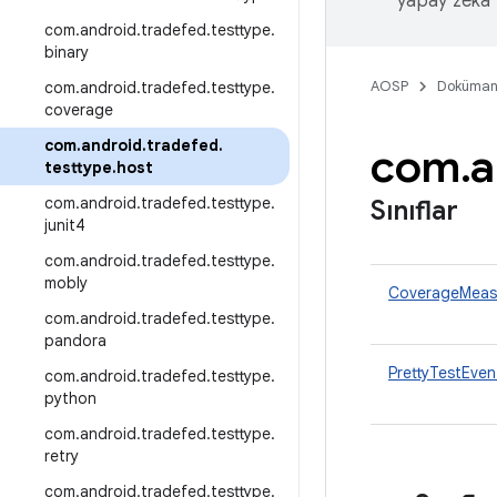
yapay zeka t
com
.
android
.
tradefed
.
testtype
.
binary
AOSP
Doküman
com
.
android
.
tradefed
.
testtype
.
coverage
com
.
android
.
tradefed
.
com
.
a
testtype
.
host
com
.
android
.
tradefed
.
testtype
.
Sınıflar
junit4
com
.
android
.
tradefed
.
testtype
.
mobly
CoverageMeas
com
.
android
.
tradefed
.
testtype
.
pandora
PrettyTestEve
com
.
android
.
tradefed
.
testtype
.
python
com
.
android
.
tradefed
.
testtype
.
retry
com
.
android
.
tradefed
.
testtype
.