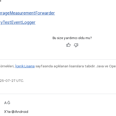
r
erageMeasurementForwarder
tyTestEventLogger
Bu size yardımcı oldu mu?
 örnekleri,
İçerik Lisansı
sayfasında açıklanan lisanslara tabidir. Java ve Ope
2025-07-27 UTC.
AĞ
X'te @Android