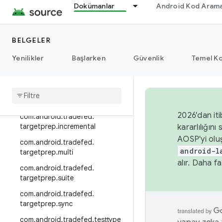
Dokümanlar
Android Kod Arama
com.android.tradefed.targetpre
p
com.android.tradefed.targetpre
BELGELER
p.adb
Yenilikler
Başlarken
Güvenlik
Temel Ko
com
.
android
.
tradefed
.
targetprep
.
app
com
.
android
.
tradefed
.
targetprep
.
companion
2026'dan iti
com
.
android
.
tradefed
.
targetprep
.
incremental
kararlılığı
AOSP'yi olu
com
.
android
.
tradefed
.
android-l
targetprep
.
multi
alır. Daha fa
com
.
android
.
tradefed
.
targetprep
.
suite
com
.
android
.
tradefed
.
targetprep
.
sync
com
.
android
.
tradefed
.
testtype