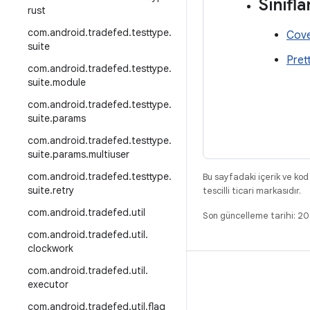
Sınıfla
rust
com
.
android
.
tradefed
.
testtype
.
Cov
suite
Pret
com
.
android
.
tradefed
.
testtype
.
suite
.
module
com
.
android
.
tradefed
.
testtype
.
suite
.
params
com
.
android
.
tradefed
.
testtype
.
suite
.
params
.
multiuser
com
.
android
.
tradefed
.
testtype
.
Bu sayfadaki içerik ve kod
suite
.
retry
tescilli ticari markasıdır.
com
.
android
.
tradefed
.
util
Son güncelleme tarihi: 
com
.
android
.
tradefed
.
util
.
clockwork
com
.
android
.
tradefed
.
util
.
DERLEME
executor
Android kod deposu
com
.
android
.
tradefed
.
util
.
flag