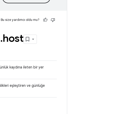
Bu size yardımcı oldu mu?
e
.
host
nlük kaydına ileten bir yer
likleri eşleştiren ve günlüğe