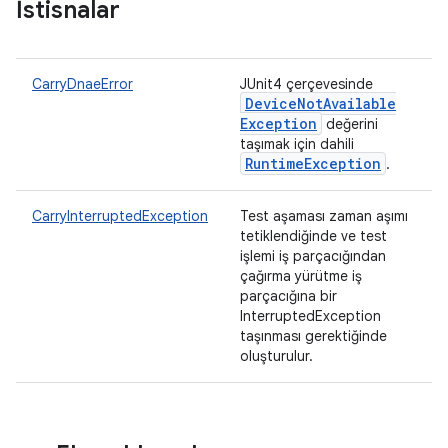
İstisnalar
CarryDnaeError
JUnit4 çerçevesinde
Device
Not
Available
Exception
değerini
taşımak için dahili
Runtime
Exception
.
CarryInterruptedException
Test aşaması zaman aşımı
tetiklendiğinde ve test
işlemi iş parçacığından
çağırma yürütme iş
parçacığına bir
InterruptedException
taşınması gerektiğinde
oluşturulur.