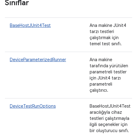
Sınıflar
BaseHostJUnit4Test
Ana makine JUnit4
tarzı testleri
çalıştırmak için
temel test sınıfı.
DeviceParameterizedRunner
Ana makine
tarafında yürütülen
parametreli testler
için JUnit4 tarzı
parametreli
çalıştırıcı.
DeviceTestRunOptions
BaseHostJUnit4Test
aracılığıyla cihaz
testleri çalıştırmayla
ilgili seçenekler için
bir oluşturucu sınıfı.