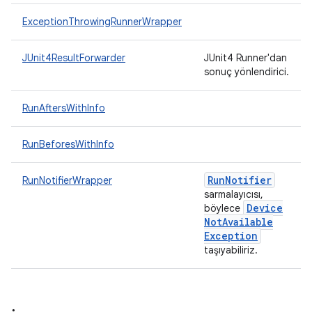
ExceptionThrowingRunnerWrapper
JUnit4ResultForwarder
JUnit4 Runner'dan
sonuç yönlendirici.
RunAftersWithInfo
RunBeforesWithInfo
Run
Notifier
RunNotifierWrapper
sarmalayıcısı,
Device
böylece
Not
Available
Exception
taşıyabiliriz.