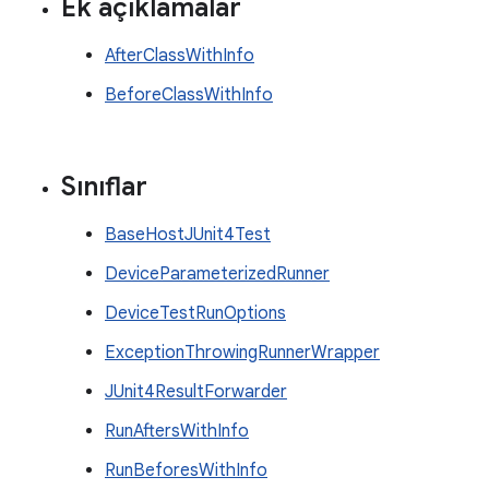
Ek açıklamalar
AfterClassWithInfo
BeforeClassWithInfo
Sınıflar
BaseHostJUnit4Test
DeviceParameterizedRunner
DeviceTestRunOptions
ExceptionThrowingRunnerWrapper
JUnit4ResultForwarder
RunAftersWithInfo
RunBeforesWithInfo