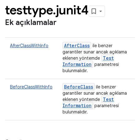
testtype
.
junit4
Ek açıklamalar
After
Class
AfterClassWithInfo
ile benzer
garantiler sunar ancak açıklama
Test
eklenen yöntemde
Information
parametresi
bulunmalıdır.
Before
Class
BeforeClassWithInfo
ile benzer
garantiler sunar ancak açıklama
Test
eklenen yöntemde
Information
parametresi
bulunmalıdır.