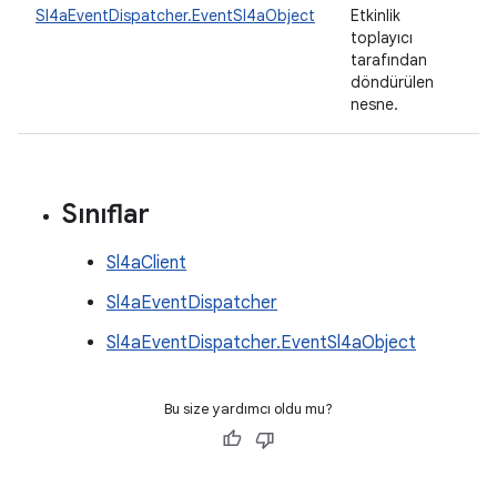
Sl4aEventDispatcher.EventSl4aObject
Etkinlik
toplayıcı
tarafından
döndürülen
nesne.
Sınıflar
Sl4aClient
Sl4aEventDispatcher
Sl4aEventDispatcher.EventSl4aObject
Bu size yardımcı oldu mu?