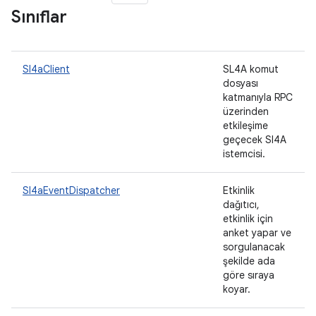
Sınıflar
Sl4aClient
SL4A komut
dosyası
katmanıyla RPC
üzerinden
etkileşime
geçecek Sl4A
istemcisi.
Sl4aEventDispatcher
Etkinlik
dağıtıcı,
etkinlik için
anket yapar ve
sorgulanacak
şekilde ada
göre sıraya
koyar.