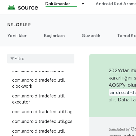
Dokümanlar
Android Kod Arama
com.android.tradefed.testtype.s
uite.module
com.android.tradefed.testtype.s
BELGELER
uite.params
Yenilikler
Başlarken
Güvenlik
Temel Ko
com
.
android
.
tradefed
.
testtype
.
suite
.
params
.
multiuser
com
.
android
.
tradefed
.
testtype
.
suite
.
retry
com
.
android
.
tradefed
.
util
2026'dan iti
kararlılığı
com
.
android
.
tradefed
.
util
.
AOSP'yi olu
clockwork
android-l
com
.
android
.
tradefed
.
util
.
alır. Daha fa
executor
com
.
android
.
tradefed
.
util
.
flag
com
.
android
.
tradefed
.
util
.
gcs
com
.
android
.
tradefed
.
util
.