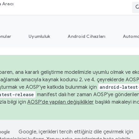
 Aracı
nular
Uyumluluk
Android Cihazları
Automo
baren, ana kararlı geliştirme modelimizle uyumlu olmak ve ek
nı sağlamak amacıyla kaynak kodunu 2. ve 4. çeyreklerde AOSP
şturmak ve AOSP'ye katkıda bulunmak için
android-latest
atest-release
manifest dalı her zaman AOSP'ye gönderile
zla bilgi için
AOSP'de yapılan değişiklikler
başlıklı makaleyi inc
Google, içerikleri tercih ettiğiniz dile çevirmek için