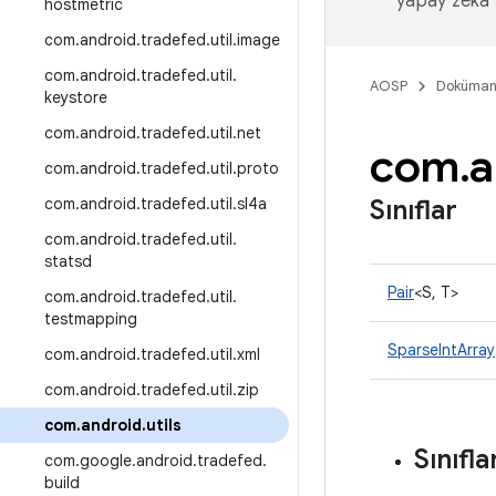
yapay zeka t
hostmetric
com
.
android
.
tradefed
.
util
.
image
com
.
android
.
tradefed
.
util
.
AOSP
Doküman
keystore
com
.
android
.
tradefed
.
util
.
net
com
.
a
com
.
android
.
tradefed
.
util
.
proto
com
.
android
.
tradefed
.
util
.
sl4a
Sınıflar
com
.
android
.
tradefed
.
util
.
statsd
Pair
<S, T>
com
.
android
.
tradefed
.
util
.
testmapping
SparseIntArray
com
.
android
.
tradefed
.
util
.
xml
com
.
android
.
tradefed
.
util
.
zip
com
.
android
.
utils
Sınıfla
com
.
google
.
android
.
tradefed
.
build