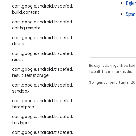
Eşl
com
.
google
.
android
.
tradefed
.
build
.
content
Spar
com
.
google
.
android
.
tradefed
.
config
.
remote
com
.
google
.
android
.
tradefed
.
device
com
.
google
.
android
.
tradefed
.
result
Bu sayfadaki içerik ve kod
com
.
google
.
android
.
tradefed
.
tescilli ticari markasıdır.
result
.
teststorage
Son güncelleme tarihi: 2
com
.
google
.
android
.
tradefed
.
sandbox
com
.
google
.
android
.
tradefed
.
targetprep
DERLEME
com
.
google
.
android
.
tradefed
.
Android kod deposu
testtype
Gereksinimler
com
.
google
.
android
.
tradefed
.