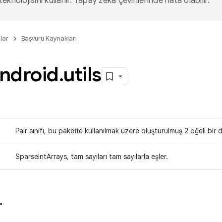
eknolojisini kullanır. Yapay zeka çevirilerinde hata olabilir.
lar
Başvuru Kaynakları
ndroid
.
utils
Pair sınıfı, bu pakette kullanılmak üzere oluşturulmuş 2 öğeli bir 
SparseIntArrays, tam sayıları tam sayılarla eşler.
r