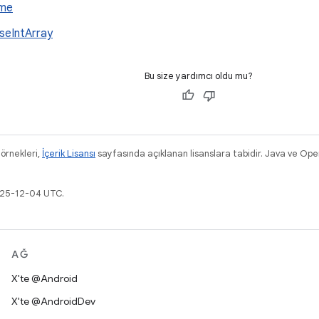
eme
seIntArray
Bu size yardımcı oldu mu?
 örnekleri,
İçerik Lisansı
sayfasında açıklanan lisanslara tabidir. Java ve Ope
025-12-04 UTC.
AĞ
X'te @Android
X'te @AndroidDev