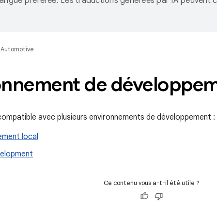
langue préférée. Les traductions générées par IA peuvent c
.
Automotive
onnement de développe
ompatible avec plusieurs environnements de développement :
ment local
velopment
Ce contenu vous a-t-il été utile ?