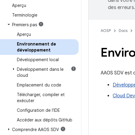
dans votre 
Aperçu
des erreurs
Terminologie
Premiers pas
AOSP
Docs
Aperçu
Environnement de
Envir
développement
Développement local
Développement dans le
AAOS SDV est c
cloud
Développe
Emplacement du code
Télécharger
,
compiler et
Cloud De
exécuter
Configuration de l'IDE
Accéder aux dépôts Git
Hub
Comprendre AAOS SDV