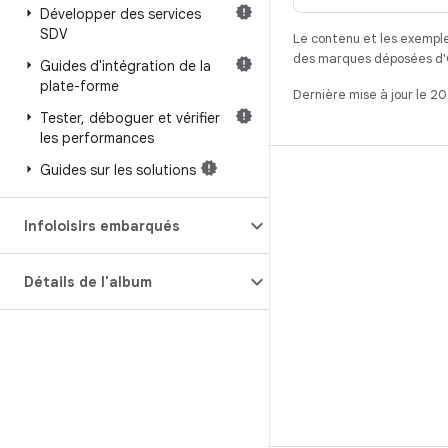
Développer des services
SDV
Le contenu et les exemple
des marques déposées d'Or
Guides d'intégration de la
plate-forme
Dernière mise à jour le 2
Tester
,
déboguer et vérifier
les performances
Guides sur les solutions
CRÉER
Référentiel Android
Infoloisirs embarqués
Exigences
Téléchargement
Détails de l'album
Prévisualiser les binaires
Images d'usine
Fichiers binaires de pilote