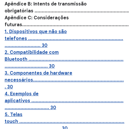
Apêndice B: Intents de transmissão
obrigatórias .................................................................
Apêndice C: Considerações
futuras.........................................................................
1. Dispositivos que não são
telefones ..................................................................
......................... 30
2. Compatibilidade com
Bluetooth ..................................................................
.............................. 30
3. Componentes de hardware
necessários...............................................................
. 30
4. Exemplos de
aplicativos ................................................................
............................... 30
5. Telas
touch .........................................................................
....................................... 30