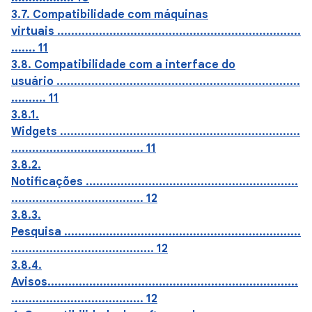
3.7. Compatibilidade com máquinas
virtuais ......................................................................
....... 11
3.8. Compatibilidade com a interface do
usuário ......................................................................
.......... 11
3.8.1.
Widgets .....................................................................
...................................... 11
3.8.2.
Notificações .............................................................
...................................... 12
3.8.3.
Pesquisa ....................................................................
......................................... 12
3.8.4.
Avisos........................................................................
...................................... 12