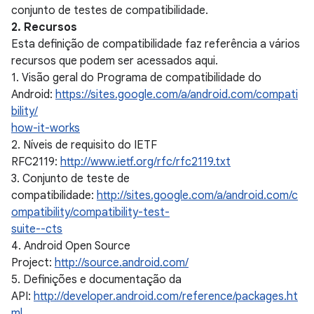
conjunto de testes de compatibilidade.
2. Recursos
Esta definição de compatibilidade faz referência a vários
recursos que podem ser acessados aqui.
1. Visão geral do Programa de compatibilidade do
Android:
https://sites.google.com/a/android.com/compati
bility/
how-it-works
2. Níveis de requisito do IETF
RFC2119:
http://www.ietf.org/rfc/rfc2119.txt
3. Conjunto de teste de
compatibilidade:
http://sites.google.com/a/android.com/c
ompatibility/compatibility-test-
suite--cts
4. Android Open Source
Project:
http://source.android.com/
5. Definições e documentação da
API:
http://developer.android.com/reference/packages.ht
ml