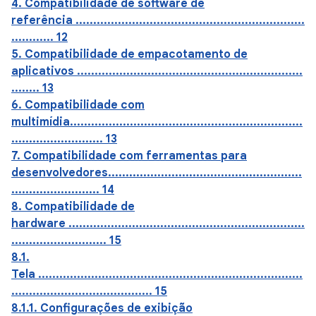
4. Compatibilidade de software de
referência .................................................................
............ 12
5. Compatibilidade de empacotamento de
aplicativos ................................................................
........ 13
6. Compatibilidade com
multimídia..................................................................
.......................... 13
7. Compatibilidade com ferramentas para
desenvolvedores.......................................................
......................... 14
8. Compatibilidade de
hardware ...................................................................
........................... 15
8.1.
Tela ...........................................................................
........................................ 15
8.1.1. Configurações de exibição