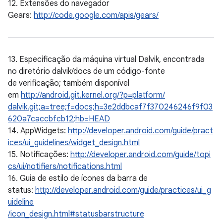
12. Extensões do navegador
Gears:
http://code.google.com/apis/gears/
13. Especificação da máquina virtual Dalvik, encontrada
no diretório dalvik/docs de um código-fonte
de verificação; também disponível
em
http://android.git.kernel.org/?p=platform/
dalvik.git;a=tree;f=docs;h=3e2ddbcaf7f370246246f9f03
620a7caccbfcb12;hb=HEAD
14. AppWidgets:
http://developer.android.com/guide/pract
ices/ui_guidelines/widget_design.html
15. Notificações:
http://developer.android.com/guide/topi
cs/ui/notifiers/notifications.html
16. Guia de estilo de ícones da barra de
status:
http://developer.android.com/guide/practices/ui_g
uideline
/icon_design.html#statusbarstructure