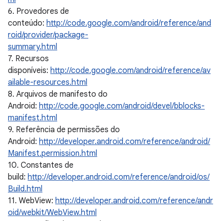
6. Provedores de
conteúdo:
http://code.google.com/android/reference/and
roid/provider/package-
summary.html
7. Recursos
disponíveis:
http://code.google.com/android/reference/av
ailable-resources.html
8. Arquivos de manifesto do
Android:
http://code.google.com/android/devel/bblocks-
manifest.html
9. Referência de permissões do
Android:
http://developer.android.com/reference/android/
Manifest.permission.html
10. Constantes de
build:
http://developer.android.com/reference/android/os/
Build.html
11. WebView:
http://developer.android.com/reference/andr
oid/webkit/WebView.html