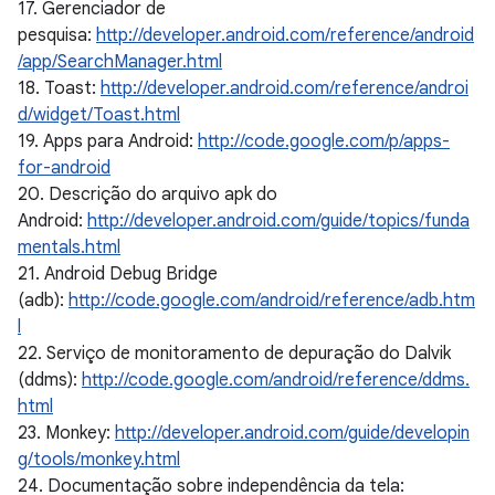
17. Gerenciador de
pesquisa:
http://developer.android.com/reference/android
/app/SearchManager.html
18. Toast:
http://developer.android.com/reference/androi
d/widget/Toast.html
19. Apps para Android:
http://code.google.com/p/apps-
for-android
20. Descrição do arquivo apk do
Android:
http://developer.android.com/guide/topics/funda
mentals.html
21. Android Debug Bridge
(adb):
http://code.google.com/android/reference/adb.htm
l
22. Serviço de monitoramento de depuração do Dalvik
(ddms):
http://code.google.com/android/reference/ddms.
html
23. Monkey:
http://developer.android.com/guide/developin
g/tools/monkey.html
24. Documentação sobre independência da tela: