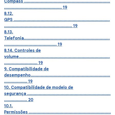
Compass ...................................................................
............................................. 19
8.12.
GPS ...........................................................................
..................................................... 19
8.13.
Telefonia...................................................................
......................................... 19
8.14. Controles de
volume.......................................................................
.......................... 19
9. Compatibilidade de
desempenho..............................................................
.................. 19
10. Compatibilidade de modelo de
segurança .................................................................
.................. 20
10.1.
Permissões ................................................................