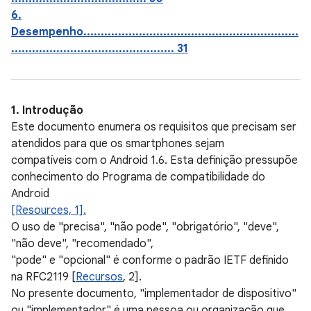
6.
Desempenho..............................................................
............................................... 31
1. Introdução
Este documento enumera os requisitos que precisam ser
atendidos para que os smartphones sejam
compatíveis com o Android 1.6. Esta definição pressupõe
conhecimento do Programa de compatibilidade do
Android
[Resources, 1].
O uso de "precisa", "não pode", "obrigatório", "deve",
"não deve", "recomendado",
"pode" e "opcional" é conforme o padrão IETF definido
na RFC2119 [
Recursos
, 2].
No presente documento, "implementador de dispositivo"
ou "implementador" é uma pessoa ou organização que