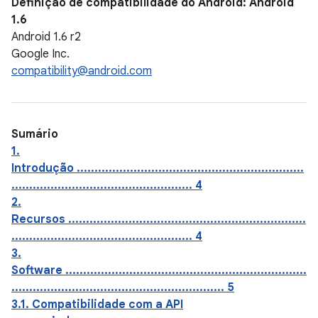
Definição de compatibilidade do Android: Android
1.6
Android 1.6 r2
Google Inc.
compatibility@android.com
Sumário
1.
Introdução ................................................................
................................................... 4
2.
Recursos ...................................................................
................................................... 4
3.
Software ....................................................................
............................................................ 5
3.1. Compatibilidade com a API