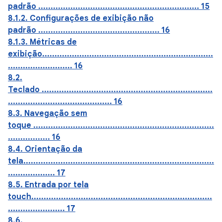
padrão ................................................................. 15
8.1.2. Configurações de exibição não
padrão ................................................. 16
8.1.3. Métricas de
exibição.....................................................................
.......................... 16
8.2.
Teclado .....................................................................
.......................................... 16
8.3. Navegação sem
toque .........................................................................
................. 16
8.4. Orientação da
tela.............................................................................
................... 17
8.5. Entrada por tela
touch.........................................................................
....................... 17
8.6.