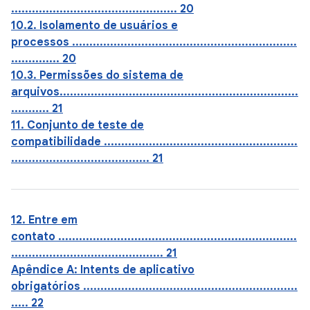
................................................ 20
10.2. Isolamento de usuários e
processos .................................................................
.............. 20
10.3. Permissões do sistema de
arquivos.....................................................................
........... 21
11. Conjunto de teste de
compatibilidade ........................................................
........................................ 21
12. Entre em
contato .....................................................................
............................................ 21
Apêndice A: Intents de aplicativo
obrigatórios ..............................................................
..... 22