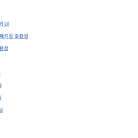
어 UI
 패키징 호환성
호환성
덱
덱
덱
딩