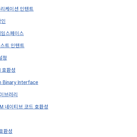
 애플리케이션 인텐트
 확인
트 네임스페이스
드캐스트 인텐트
 설정
PI 호환성
on Binary Interface
픽 라이브러리
 ARM 네이티브 코드 호환성
w 호환성