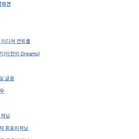
배경화면
화면 미디어 컨트롤
호기(이전의 Dreams)
 및 글꼴
도우
로비저닝
 소유자 프로비저닝