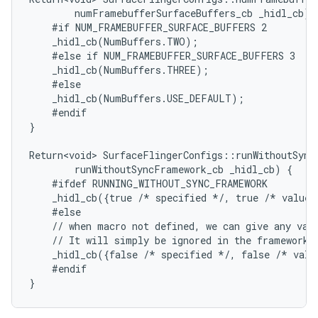
        numFramebufferSurfaceBuffers_cb _hidl_cb) {
    #if NUM_FRAMEBUFFER_SURFACE_BUFFERS 2

    _hidl_cb(NumBuffers.TWO);

    #else if NUM_FRAMEBUFFER_SURFACE_BUFFERS 3

    _hidl_cb(NumBuffers.THREE);

    #else

    _hidl_cb(NumBuffers.USE_DEFAULT);

    #endif

}

Return<void> SurfaceFlingerConfigs::runWithoutSyncF
        runWithoutSyncFramework_cb _hidl_cb) {

    #ifdef RUNNING_WITHOUT_SYNC_FRAMEWORK

    _hidl_cb({true /* specified */, true /* value 
    #else

    // when macro not defined, we can give any valu
    // It will simply be ignored in the framework s
    _hidl_cb({false /* specified */, false /* valu
    #endif
