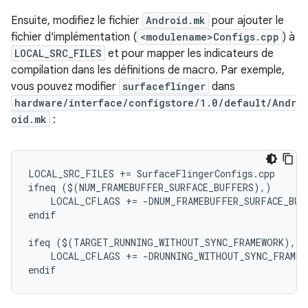
Ensuite, modifiez le fichier
Android.mk
pour ajouter le
fichier d'implémentation (
<modulename>Configs.cpp
) à
LOCAL_SRC_FILES
et pour mapper les indicateurs de
compilation dans les définitions de macro. Par exemple,
vous pouvez modifier
surfaceflinger
dans
hardware/interface/configstore/1.0/default/Andr
oid.mk
:
LOCAL_SRC_FILES += SurfaceFlingerConfigs.cpp

ifneq ($(NUM_FRAMEBUFFER_SURFACE_BUFFERS),)

    LOCAL_CFLAGS += -DNUM_FRAMEBUFFER_SURFACE_BUF
endif

ifeq ($(TARGET_RUNNING_WITHOUT_SYNC_FRAMEWORK),tru
    LOCAL_CFLAGS += -DRUNNING_WITHOUT_SYNC_FRAMEWO