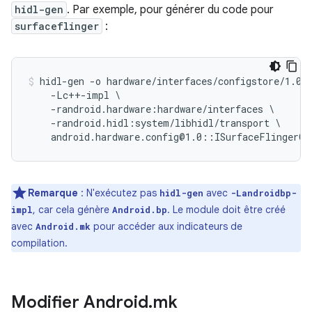
hidl-gen
. Par exemple, pour générer du code pour
surfaceflinger
:
hidl-gen -o hardware/interfaces/configstore/1.0/d
    -Lc++-impl \

    -randroid.hardware:hardware/interfaces \

    -randroid.hidl:system/libhidl/transport \

Remarque
: N'exécutez pas
avec
hidl-gen
-Landroidbp-
, car cela génère
. Le module doit être créé
impl
Android.bp
avec
pour accéder aux indicateurs de
Android.mk
compilation.
Modifier Android
.
mk