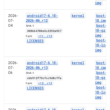
img
android17-6
.
18-
kernel
boot-6
2026-
2026-06
_
r12
18
.
img
07-
boot-6
04
SHA-1:
18-gz
.
308664700e5c3292a957
img
r11
.
.
r12
Fark:
boot-6
LICENSES
18-lz4
.
img
android17-6
.
18-
kernel
boot-6
2026-
2026-06
_
r13
18
.
img
07-
boot-6
06
SHA-1:
18-gz
.
cbb912f73cfcc9d8cffa
img
r12
.
.
r13
Fark:
boot-6
LICENSES
18-lz4
.
img
android17-6
.
18-
kernel
boot-6