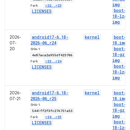
img
r22
.
.
r23
Fark:
boot-6
LICENSES
18-lz4
.
img
android17-6
.
18-
kernel
boot-6
2026-
2026-06
_
r24
18
.
img
07-
boot-6
20
SHA-1:
18-gz
.
4e87aca2a955df423706
img
r23
.
.
r24
Fark:
boot-6
LICENSES
18-lz4
.
img
android17-6
.
18-
kernel
boot-6
2026-
2026-06
_
r25
18
.
img
07-21
boot-6
SHA-1:
18-gz
.
5441ff2f3fc276751a53
img
r24
.
.
r25
Fark:
boot-6
LICENSES
18-lz4
.