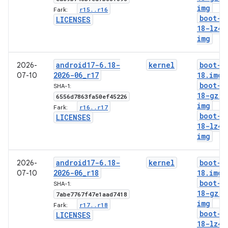
img
r15
.
.
r16
Fark:
boot-6
LICENSES
18-lz4
.
img
android17-6
.
18-
kernel
boot-6
2026-
2026-06
_
r17
18
.
img
07-10
boot-6
SHA-1:
18-gz
.
6556d7863fa50ef45226
img
r16
.
.
r17
Fark:
boot-6
LICENSES
18-lz4
.
img
android17-6
.
18-
kernel
boot-6
2026-
2026-06
_
r18
18
.
img
07-10
boot-6
SHA-1:
18-gz
.
7abe7767f47e1aad7418
img
r17
.
.
r18
Fark:
boot-6
LICENSES
18-lz4
.