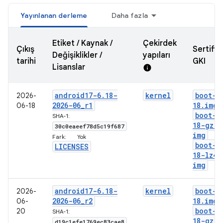
Yayınlanan derleme
Daha fazla
Etiket / Kaynak /
Çekirdek
Çıkış
Sertifika
Değişiklikler /
yapıları
tarihi
GKI
Lisanslar
info
android17-6
.
18-
kernel
boot-6
2026-
2026-06
_
r1
18
.
img
06-18
boot-6
SHA-1:
18-gz
.
30c0eaeef78d5c19f687
img
Fark:
Yok
boot-6
LICENSES
18-lz4
.
img
android17-6
.
18-
kernel
boot-6
2026-
2026-06
_
r2
18
.
img
06-
boot-6
20
SHA-1:
18-gz
.
d19c1efe1769ec83cae8