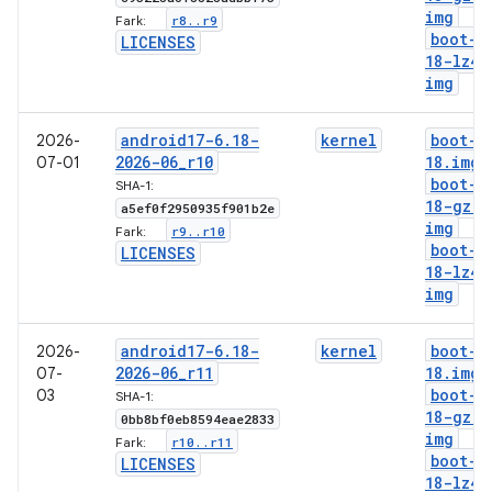
img
r8
.
.
r9
Fark:
boot-6
LICENSES
18-lz4
.
img
android17-6
.
18-
kernel
boot-6
2026-
2026-06
_
r10
18
.
img
07-01
boot-6
SHA-1:
18-gz
.
a5ef0f2950935f901b2e
img
r9
.
.
r10
Fark:
boot-6
LICENSES
18-lz4
.
img
android17-6
.
18-
kernel
boot-6
2026-
2026-06
_
r11
18
.
img
07-
boot-6
03
SHA-1:
18-gz
.
0bb8bf0eb8594eae2833
img
r10
.
.
r11
Fark:
boot-6
LICENSES
18-lz4
.