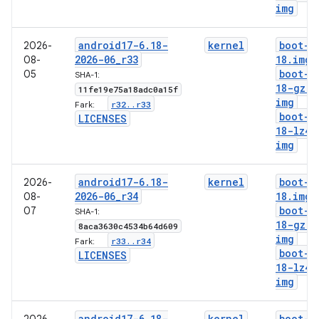
img
android17-6
.
18-
kernel
boot-6
2026-
2026-06
_
r33
18
.
img
08-
boot-6
05
SHA-1:
18-gz
.
11fe19e75a18adc0a15f
img
r32
.
.
r33
Fark:
boot-6
LICENSES
18-lz4
.
img
android17-6
.
18-
kernel
boot-6
2026-
2026-06
_
r34
18
.
img
08-
boot-6
07
SHA-1:
18-gz
.
8aca3630c4534b64d609
img
r33
.
.
r34
Fark:
boot-6
LICENSES
18-lz4
.
img
android17-6
.
18-
kernel
boot-6