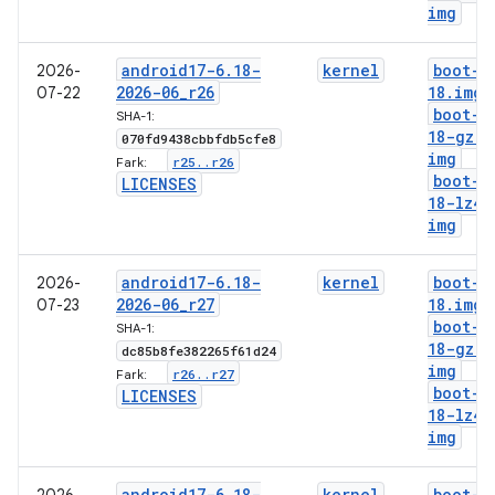
img
android17-6
.
18-
kernel
boot-6
2026-
2026-06
_
r26
18
.
img
07-22
boot-6
SHA-1:
18-gz
.
070fd9438cbbfdb5cfe8
img
r25
.
.
r26
Fark:
boot-6
LICENSES
18-lz4
.
img
android17-6
.
18-
kernel
boot-6
2026-
2026-06
_
r27
18
.
img
07-23
boot-6
SHA-1:
18-gz
.
dc85b8fe382265f61d24
img
r26
.
.
r27
Fark:
boot-6
LICENSES
18-lz4
.
img
android17-6
.
18-
kernel
boot-6