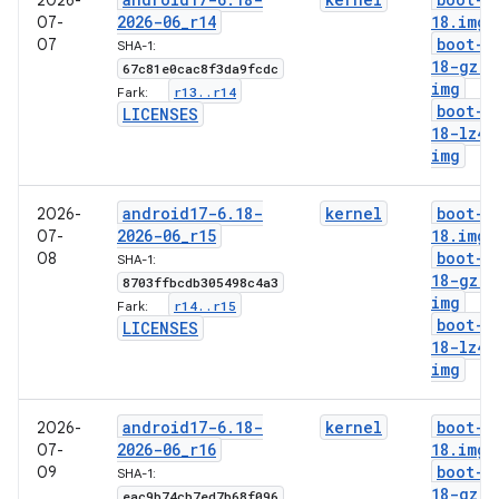
2026-
2026-06
_
r14
18
.
img
07-
boot-6
07
SHA-1:
18-gz
.
67c81e0cac8f3da9fcdc
img
r13
.
.
r14
Fark:
boot-6
LICENSES
18-lz4
.
img
android17-6
.
18-
kernel
boot-6
2026-
2026-06
_
r15
18
.
img
07-
boot-6
08
SHA-1:
18-gz
.
8703ffbcdb305498c4a3
img
r14
.
.
r15
Fark:
boot-6
LICENSES
18-lz4
.
img
android17-6
.
18-
kernel
boot-6
2026-
2026-06
_
r16
18
.
img
07-
boot-6
09
SHA-1:
18-gz
.
eac9b74cb7ed7b68f096