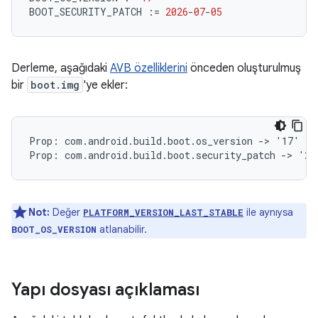
BOOT_SECURITY_PATCH
:=
2026
-
07
-
05
Derleme, aşağıdaki
AVB özelliklerini
önceden oluşturulmuş
bir
boot.img
'ye ekler:
Prop: com.android.build.boot.os_version -> '17'

Not:
Değer
ile aynıysa
PLATFORM_VERSION_LAST_STABLE
atlanabilir.
BOOT_OS_VERSION
Yapı dosyası açıklaması