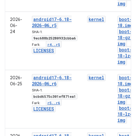
img
android17-6
.
18-
kernel
boot-6
2026-
2026-06
_
r5
18
.
img
06-
boot-6
24
SHA-1:
18-gz
.
9ec688b25280932cbba6
img
r4
.
.
r5
Fark:
boot-6
LICENSES
18-lz4
.
img
android17-6
.
18-
kernel
boot-6
2026-
2026-06
_
r6
18
.
img
06-25
boot-6
SHA-1:
18-gz
.
bcbd6575c301ef871ea1
img
r5
.
.
r6
Fark:
boot-6
LICENSES
18-lz4
.
img
android17-6
.
18-
kernel
boot-6