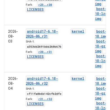
img
r29
.
.
r30
Fark:
boot-6
LICENSES
18-lz4
.
img
android17-6
.
18-
kernel
boot-6
2026-
2026-06
_
r31
18
.
img
08-
boot-6
03
SHA-1:
18-gz
.
a353dd2691bbb260b676
img
r30
.
.
r31
Fark:
boot-6
LICENSES
18-lz4
.
img
android17-6
.
18-
kernel
boot-6
2026-
2026-06
_
r32
18
.
img
08-
boot-6
04
SHA-1:
18-gz
.
cf11fa0b6b142cfb2dfe
img
r31
.
.
r32
Fark:
boot-6
LICENSES
18-lz4
.