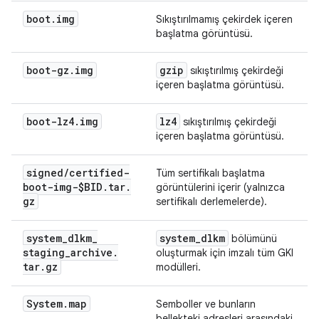
boot
.
img
Sıkıştırılmamış çekirdek içeren
başlatma görüntüsü.
boot-gz
.
img
gzip
sıkıştırılmış çekirdeği
içeren başlatma görüntüsü.
boot-lz4
.
img
lz4
sıkıştırılmış çekirdeği
içeren başlatma görüntüsü.
signed
/
certified-
Tüm sertifikalı başlatma
boot-img-$BID
.
tar
.
görüntülerini içerir (yalnızca
gz
sertifikalı derlemelerde).
system
_
dlkm
_
system
_
dlkm
bölümünü
staging
_
archive
.
oluşturmak için imzalı tüm GKI
tar
.
gz
modülleri.
System
.
map
Semboller ve bunların
bellekteki adresleri arasındaki