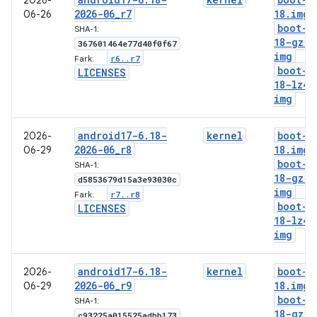
2026-
2026-06
_
r7
18
.
img
06-26
boot-6
SHA-1:
18-gz
.
367601464e77d40f0f67
img
r6
.
.
r7
Fark:
boot-6
LICENSES
18-lz4
.
img
android17-6
.
18-
kernel
boot-6
2026-
2026-06
_
r8
18
.
img
06-29
boot-6
SHA-1:
18-gz
.
d5853679d15a3e93030c
img
r7
.
.
r8
Fark:
boot-6
LICENSES
18-lz4
.
img
android17-6
.
18-
kernel
boot-6
2026-
2026-06
_
r9
18
.
img
06-29
boot-6
SHA-1:
18-gz
.
c93225a015525adbb173