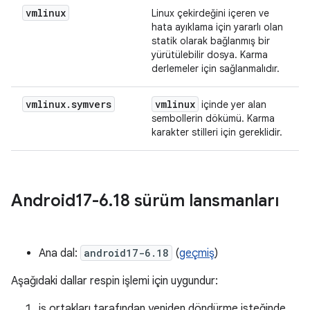
vmlinux
Linux çekirdeğini içeren ve
hata ayıklama için yararlı olan
statik olarak bağlanmış bir
yürütülebilir dosya. Karma
derlemeler için sağlanmalıdır.
vmlinux
.
symvers
vmlinux
içinde yer alan
sembollerin dökümü. Karma
karakter stilleri için gereklidir.
Android17-6
.
18 sürüm lansmanları
Ana dal:
android17-6.18
(
geçmiş
)
Aşağıdaki dallar respin işlemi için uygundur:
iş ortakları tarafından yeniden döndürme isteğinde