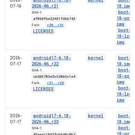
2026-
2026-06
_
r21
18
.
img
07-16
boot-6
SHA-1:
18-gz
.
af860fbe22431fd6b743
img
r20
.
.
r21
Fark:
boot-6
LICENSES
18-lz4
.
img
android17-6
.
18-
kernel
boot-6
2026-
2026-06
_
r22
18
.
img
07-17
boot-6
SHA-1:
18-gz
.
cb205783e3c528b5c1e4
img
r21
.
.
r22
Fark:
boot-6
LICENSES
18-lz4
.
img
android17-6
.
18-
kernel
boot-6
2026-
2026-06
_
r23
18
.
img
07-17
boot-6
SHA-1:
18-gz
.
45aae110d2fcb6d0c8b7