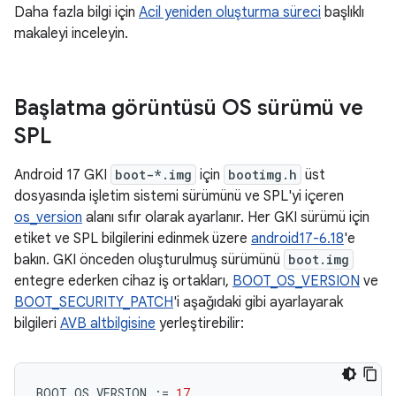
Daha fazla bilgi için
Acil yeniden oluşturma süreci
başlıklı
makaleyi inceleyin.
Başlatma görüntüsü OS sürümü ve
SPL
Android 17 GKI
boot-*.img
için
bootimg.h
üst
dosyasında işletim sistemi sürümünü ve SPL'yi içeren
os_version
alanı sıfır olarak ayarlanır. Her GKI sürümü için
etiket ve SPL bilgilerini edinmek üzere
android17-6.18
'e
bakın. GKI önceden oluşturulmuş sürümünü
boot.img
entegre ederken cihaz iş ortakları,
BOOT_OS_VERSION
ve
BOOT_SECURITY_PATCH
'i aşağıdaki gibi ayarlayarak
bilgileri
AVB altbilgisine
yerleştirebilir:
BOOT_OS_VERSION
:=
17