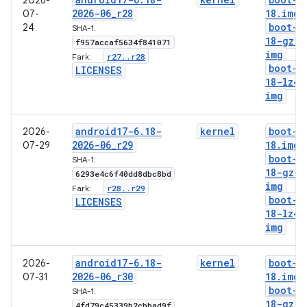
2026-
2026-06
_
r28
18
.
img
07-
boot-6
24
SHA-1:
18-gz
.
f957accaf5634f841071
img
r27
.
.
r28
Fark:
boot-6
LICENSES
18-lz4
.
img
android17-6
.
18-
kernel
boot-6
2026-
2026-06
_
r29
18
.
img
07-29
boot-6
SHA-1:
18-gz
.
6293e4c6f40dd8dbc8bd
img
r28
.
.
r29
Fark:
boot-6
LICENSES
18-lz4
.
img
android17-6
.
18-
kernel
boot-6
2026-
2026-06
_
r30
18
.
img
07-31
boot-6
SHA-1:
18-gz
.
4fd79c45339b2cbbad9f