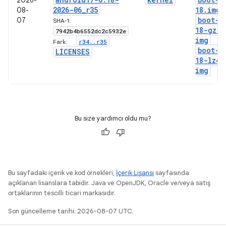
2026-
2026-06
_
r35
18
.
img
08-
boot-6
07
SHA-1:
18-gz
.
7942b4b6552dc2c5932e
img
r34
.
.
r35
Fark:
boot-6
LICENSES
18-lz4
.
img
Bu size yardımcı oldu mu?
Bu sayfadaki içerik ve kod örnekleri,
İçerik Lisansı
sayfasında
açıklanan lisanslara tabidir. Java ve OpenJDK, Oracle ve/veya satış
ortaklarının tescilli ticari markasıdır.
Son güncelleme tarihi: 2026-08-07 UTC.