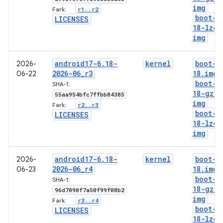
img
r1
.
.
r2
Fark:
boot-6
LICENSES
18-lz4
.
img
android17-6
.
18-
kernel
boot-6
2026-
2026-06
_
r3
18
.
img
06-22
boot-6
SHA-1:
18-gz
.
55aa954bfc7ffbb84385
img
r2
.
.
r3
Fark:
boot-6
LICENSES
18-lz4
.
img
android17-6
.
18-
kernel
boot-6
2026-
2026-06
_
r4
18
.
img
06-23
boot-6
SHA-1:
18-gz
.
96d7090f7a50f99f08b2
img
r3
.
.
r4
Fark:
boot-6
LICENSES
18-lz4
.