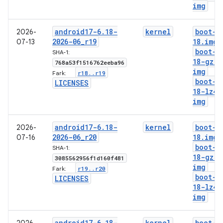
img
android17-6
.
18-
kernel
boot-6
2026-
2026-06
_
r19
18
.
img
07-13
boot-6
SHA-1:
18-gz
.
768a53f1516762eeba96
img
r18
.
.
r19
Fark:
boot-6
LICENSES
18-lz4
.
img
android17-6
.
18-
kernel
boot-6
2026-
2026-06
_
r20
18
.
img
07-16
boot-6
SHA-1:
18-gz
.
3085562956f1d160f481
img
r19
.
.
r20
Fark:
boot-6
LICENSES
18-lz4
.
img
android17-6
.
18-
kernel
boot-6