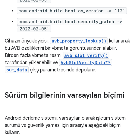
com.android.build.boot.os_version -> '12'
com.android.build.boot.security_patch ->
'2022-02-05'
Cihazın önyükleyicisi,
avb_property_lookup()
kullanarak
bu AVB özelliklerini bir vbmeta görüntüsünden alabilir.
Birden fazla vbmeta resmi
avb_slot_verify()
tarafından yüklenebilir ve
AvbSlotVerifyData**
out_data
çıkış parametresinde depolanır.
Sürüm bilgilerinin varsayılan biçimi
Android derleme sistemi, varsayılan olarak işletim sistemi
sürümü ve güvenlik yaması için sırasıyla aşağıdaki biçimi
kullanır.