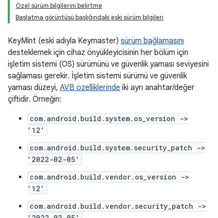
Özel sürüm bilgilerini belirtme
Başlatma görüntüsü başlığındaki eski sürüm bilgileri
KeyMint (eski adıyla Keymaster)
sürüm bağlamasını
desteklemek için cihaz önyükleyicisinin her bölüm için
işletim sistemi (OS) sürümünü ve güvenlik yaması seviyesini
sağlaması gerekir. İşletim sistemi sürümü ve güvenlik
yaması düzeyi,
AVB özelliklerinde
iki ayrı anahtar/değer
çiftidir. Örneğin:
com.android.build.system.os_version ->
'12'
com.android.build.system.security_patch ->
'2022-02-05'
com.android.build.vendor.os_version ->
'12'
com.android.build.vendor.security_patch ->
'2022-02-05'