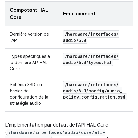
Composant HAL
Emplacement
Core
/
hardware
/
interfaces
/
Dernière version de
audio
/
6
.
0
l'API
/
hardware
/
interfaces
/
Types spécifiques à
audio
/
6
.
0
/
types
.
hal
la dernière API HAL
Core
/
hardware
/
interfaces
/
Schéma XSD du
audio
/
6
.
0
/
config
/
audio
_
fichier de
policy
_
configuration
.
xsd
configuration de la
stratégie audio
L'implémentation par défaut de l'API HAL Core
(
/hardware/interfaces/audio/core/all-