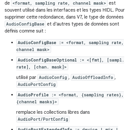
de
<format, sampling rate, channel mask>
est
souvent utilisé dans les interfaces et les types HIDL. Pour
supprimer cette redondance, dans V7, le type de données
AudioConfigBase
et d'autres types de données sont
définis comme suit :
AudioConfigBase
:= <format, sampling rate,
channel mask>
AudioConfigBaseOptional
:= <[fmt], [sampl.
rate], [chan. mask]>
utilisé par
AudioConfig
,
AudioOffloadInfo
,
AudioPortConfig
AudioProfile
:= <format, {sampling rates},
{channel masks}>
remplace les collections libres dans
AudioPort/PortConfig
AudioPortExtendedInfo
:= device | mix |