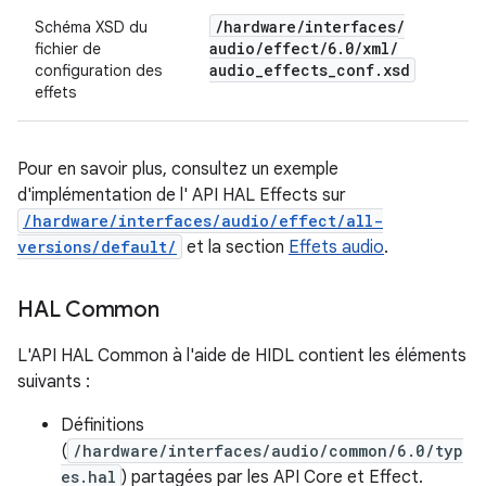
/
hardware
/
interfaces
/
Schéma XSD du
audio
/
effect
/
6
.
0
/
xml
/
fichier de
audio
_
effects
_
conf
.
xsd
configuration des
effets
Pour en savoir plus, consultez un exemple
d'implémentation de l' API HAL Effects sur
/hardware/interfaces/audio/effect/all-
versions/default/
et la section
Effets audio
.
HAL Common
L'API HAL Common à l'aide de HIDL contient les éléments
suivants :
Définitions
(
/hardware/interfaces/audio/common/6.0/typ
es.hal
) partagées par les API Core et Effect.