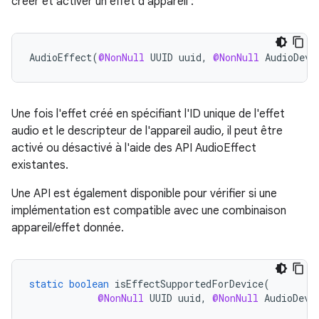
créer et activer un effet d'appareil :
AudioEffect
(
@NonNull
UUID
uuid
,
@NonNull
AudioDevi
Une fois l'effet créé en spécifiant l'ID unique de l'effet
audio et le descripteur de l'appareil audio, il peut être
activé ou désactivé à l'aide des API AudioEffect
existantes.
Une API est également disponible pour vérifier si une
implémentation est compatible avec une combinaison
appareil/effet donnée.
static
boolean
isEffectSupportedForDevice
(
@NonNull
UUID
uuid
,
@NonNull
AudioDevi