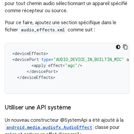
pour tout chemin audio sélectionnant un appareil spécifié
comme récepteur ou source.
Pour ce faire, ajoutez une section spécifique dans le
fichier
audio_effects.xml
comme suit :
<
deviceEffects
>
<
devicePort
type
=
"AUDIO_DEVICE_IN_BUILTIN_MIC"
add
<
apply
effect
=
"agc"
/
>
<
/
devicePort
>
<
/
deviceEffects
>
Utiliser une API système
Un nouveau constructeur @SystemApi a été ajouté à la
android.media.audiofx.AudioEffect
classe pour