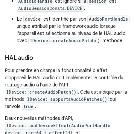
AudioIoHandle
est ignoré si la
session
est
AudioSessionConsts.DEVICE
.
Le
device
est identifié par son
AudioPortHandle
unique attribué par le framework audio lorsque
l'appareil est sélectionné au niveau de le HAL audio
avec
IDevice::createAudioPatch()
méthode.
HAL audio
Pour prendre en charge la fonctionnalité d'effet
d'appareil, le HAL audio doit implémenter le contrôle du
routage audio à l'aide de l'API
IDevice::createAudioPatch()
. Cela est indiqué par la
méthode
IDevice::supportsAudioPatches()
qui
renvoie
true
.
Deux nouvelles méthodes d'API,
IDevice::addDeviceEffect(AudioPortHandle
device, uint64_t effectId)
et