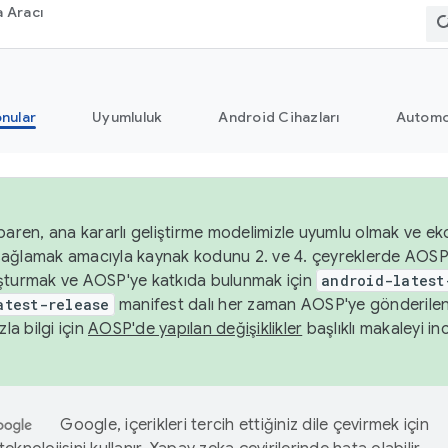
 Aracı
nular
Uyumluluk
Android Cihazları
Automo
baren, ana kararlı geliştirme modelimizle uyumlu olmak ve ek
nı sağlamak amacıyla kaynak kodunu 2. ve 4. çeyreklerde AOSP
şturmak ve AOSP'ye katkıda bulunmak için
android-latest
atest-release
manifest dalı her zaman AOSP'ye gönderile
zla bilgi için
AOSP'de yapılan değişiklikler
başlıklı makaleyi inc
Google, içerikleri tercih ettiğiniz dile çevirmek için