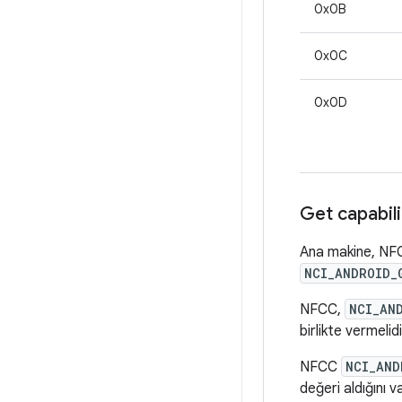
0x0B
0x0C
0x0D
Get capabil
Ana makine, NFCC
NCI_ANDROID_
NFCC,
NCI_AN
birlikte vermelidi
NFCC
NCI_AND
değeri aldığını 