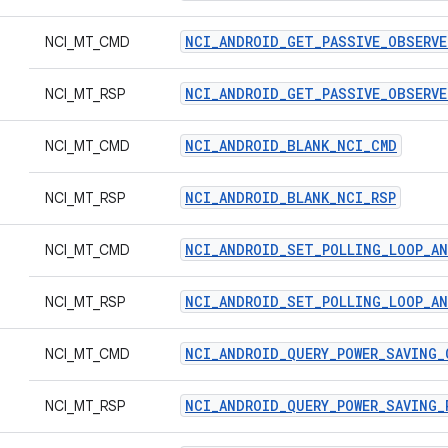
NCI_ANDROID_GET_PASSIVE_OBSERVE
NCI_MT_CMD
NCI_ANDROID_GET_PASSIVE_OBSERVE
NCI_MT_RSP
NCI_ANDROID_BLANK_NCI_CMD
NCI_MT_CMD
NCI_ANDROID_BLANK_NCI_RSP
NCI_MT_RSP
NCI_ANDROID_SET_POLLING_LOOP_A
NCI_MT_CMD
NCI_ANDROID_SET_POLLING_LOOP_A
NCI_MT_RSP
NCI_ANDROID_QUERY_POWER_SAVING_
NCI_MT_CMD
NCI_ANDROID_QUERY_POWER_SAVING_
NCI_MT_RSP