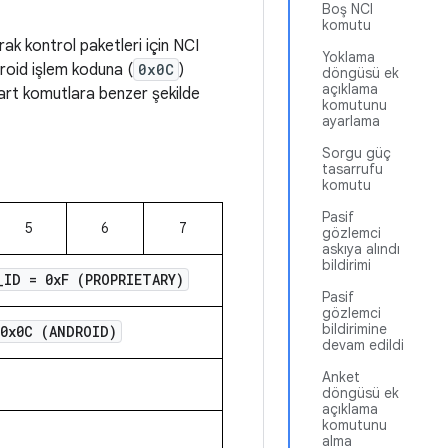
Boş NCI
komutu
arak kontrol paketleri için NCI
Yoklama
droid işlem koduna (
0x0C
)
döngüsü ek
açıklama
ndart komutlara benzer şekilde
komutunu
ayarlama
Sorgu güç
tasarrufu
komutu
Pasif
5
6
7
gözlemci
askıya alındı
bildirimi
_
ID = 0x
F (PROPRIETARY)
Pasif
gözlemci
bildirimine
 0x0C (ANDROID)
devam edildi
Anket
döngüsü ek
açıklama
komutunu
alma