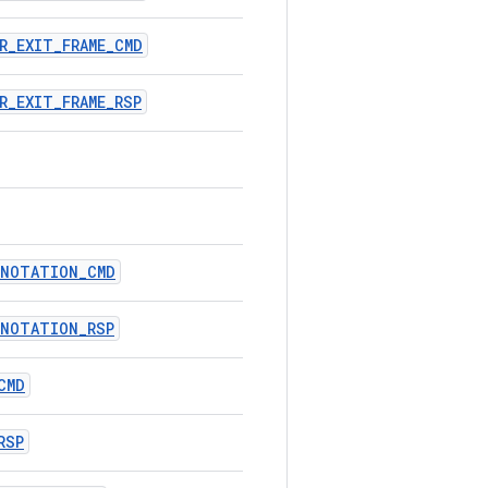
R_EXIT_FRAME_CMD
R_EXIT_FRAME_RSP
NNOTATION_CMD
NNOTATION_RSP
CMD
RSP