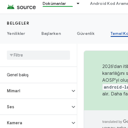
Dokümanlar
Android Kod Arama
BELGELER
Yenilikler
Başlarken
Güvenlik
Temel Ko
2026'dan iti
kararlılığı
Genel bakış
AOSP'yi olu
android-l
Mimari
alır. Daha fa
Ses
Kamera