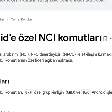
eknolojisini kullanır. Yapay zeka çevirilerinde hata olabilir.
lar
Temel Konular
d'e özel NCI komutları
i arabirimi (NCI), NFC denetleyicisi (NFCC) ile etkileşim kurmak iç
CI komutlarının özellikleri açıklanmaktadır.
ları
NCI komutları,
0xF
özel grup kimliğini (GID) ve
0xC
Android işl