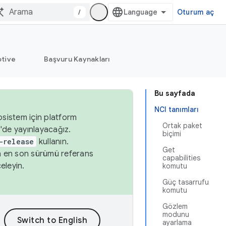
/
Oturum aç
tive
Başvuru Kaynakları
Bu sayfada
NCI tanımları
osistem için platform
Ortak paket
'de yayınlayacağız.
biçimi
-release
kullanın.
Get
n en son sürümü referans
capabilities
eleyin.
komutu
Güç tasarrufu
komutu
Gözlem
modunu
ayarlama