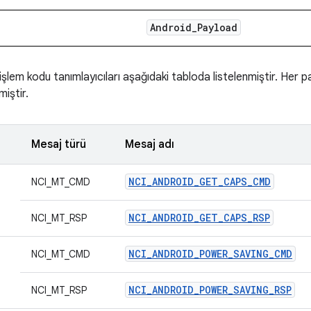
Android
_
Payload
şlem kodu tanımlayıcıları aşağıdaki tabloda listelenmiştir. Her p
miştir.
Mesaj türü
Mesaj adı
NCI_ANDROID_GET_CAPS_CMD
NCI_MT_CMD
NCI_ANDROID_GET_CAPS_RSP
NCI_MT_RSP
NCI_ANDROID_POWER_SAVING_CMD
NCI_MT_CMD
NCI_ANDROID_POWER_SAVING_RSP
NCI_MT_RSP