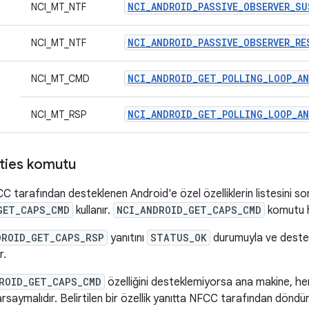
NCI_ANDROID_PASSIVE_OBSERVER_SU
NCI_MT_NTF
NCI_ANDROID_PASSIVE_OBSERVER_RE
NCI_MT_NTF
NCI_ANDROID_GET_POLLING_LOOP_A
NCI_MT_CMD
NCI_ANDROID_GET_POLLING_LOOP_A
NCI_MT_RSP
ities komutu
 tarafından desteklenen Android'e özel özelliklerin listesini so
GET_CAPS_CMD
kullanır.
NCI_ANDROID_GET_CAPS_CMD
komutu h
DROID_GET_CAPS_RSP
yanıtını
STATUS_OK
durumuyla ve destekl
r.
ROID_GET_CAPS_CMD
özelliğini desteklemiyorsa ana makine, her 
varsaymalıdır. Belirtilen bir özellik yanıtta NFCC tarafından dönd