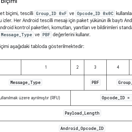
 biçimi
t biçimi, tescilli
Group_ID 0xF
ve
Opcode_ID 0x0C
kullanıl
 izler. Her Android tescilli mesajı için paket yükünün ilk baytı An
Android kontrol paketleri, komutları, yanıtları ve bildirimleri sta
Message_Type
ve
PBF
değerlerini kullanır.
içimi aşağıdaki tabloda gösterilmektedir:
1
2
3
4
Message
_
Type
PBF
Group
Opcode
_
ID =
llanılmak üzere ayrılmıştır (RFU)
Payload
_
Length
Android
_
Opcode
_
ID