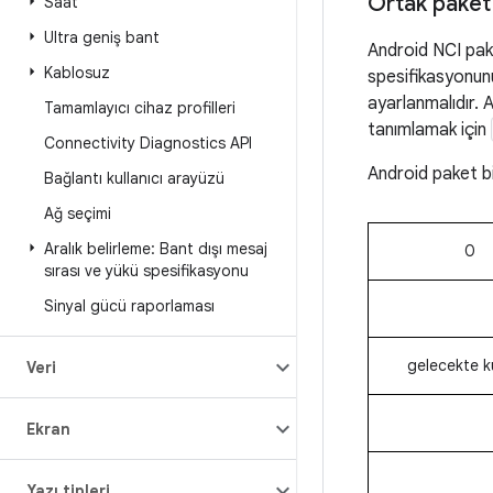
Ortak paket
Saat
Ultra geniş bant
Android NCI pake
Kablosuz
spesifikasyonunu
ayarlanmalıdır. 
Tamamlayıcı cihaz profilleri
tanımlamak için
Connectivity Diagnostics API
Android paket b
Bağlantı kullanıcı arayüzü
Ağ seçimi
Aralık belirleme: Bant dışı mesaj
0
sırası ve yükü spesifikasyonu
Sinyal gücü raporlaması
gelecekte ku
Veri
Ekran
Yazı tipleri