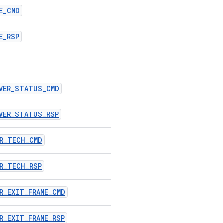
E_CMD
E_RSP
RVER_STATUS_CMD
VER_STATUS_RSP
ER_TECH_CMD
R_TECH_RSP
R_EXIT_FRAME_CMD
R_EXIT_FRAME_RSP