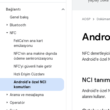
yapay zeka t
Bağlantı
Genel bakış
AOSP
Doküman
Bluetooth
NFC
Androi
Feli
Ca'nın ana kart
emülasyonu
NFC denetleyicis
NFC'nin ana makine dışında
ödeme senkronizasyonu
Android'e özel N
NFC'yi güvenli hale getir
Hızlı Erişim Cüzdanı
NCI tanım
Android'e özel NCI
komutları
Android'e özel 
Arama ve mesajlaşma
alanını kullanır.
Operatör