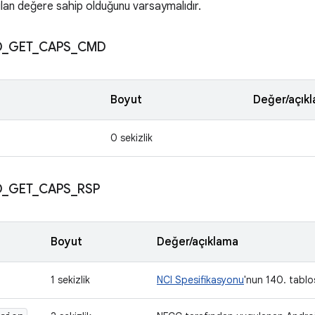
yılan değere sahip olduğunu varsaymalıdır.
D
_
GET
_
CAPS
_
CMD
Boyut
Değer/açık
0 sekizlik
D
_
GET
_
CAPS
_
RSP
Boyut
Değer/açıklama
1 sekizlik
NCI Spesifikasyonu
'nun 140. tablo