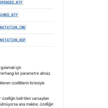
SPENDED_NTF
SUMED_NTF
NNOTATION_CMD
NNOTATION_RSP
rgulamak için
erhangi bir parametre almaz.
enen özelliklerin listesiyle
özelliğin belirtilen varsayılan
ürülmüyorsa ana makine, özelliğin