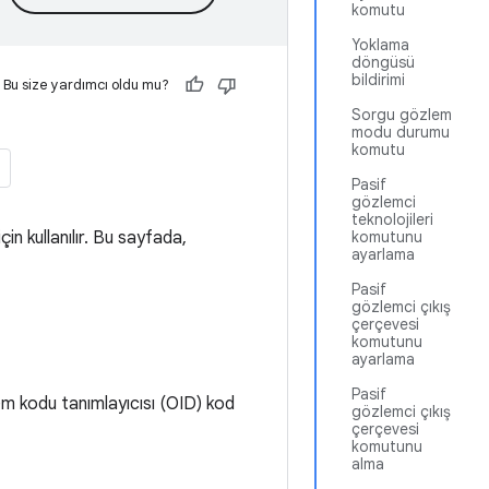
komutu
Yoklama
döngüsü
bildirimi
Bu size yardımcı oldu mu?
Sorgu gözlem
modu durumu
komutu
Pasif
gözlemci
teknolojileri
in kullanılır. Bu sayfada,
komutunu
ayarlama
Pasif
gözlemci çıkış
çerçevesi
komutunu
ayarlama
Pasif
em kodu tanımlayıcısı (OID) kod
gözlemci çıkış
çerçevesi
komutunu
alma