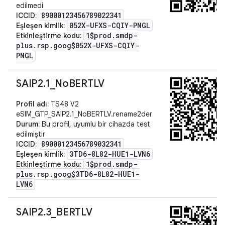
edilmedi
89000123456789022341
ICCID:
052X-UFXS-CQIY-PNGL
Eşleşen kimlik:
1$prod.smdp-
Etkinleştirme kodu:
plus.rsp.goog$052X-UFXS-CQIY-
PNGL
SAIP2
.
1
_
No
BERTLV
Profil adı:
TS48 V2
eSIM_GTP_SAIP2.1_NoBERTLV.rename2der
Durum:
Bu profil, uyumlu bir cihazda test
edilmiştir
89000123456789032341
ICCID:
3TD6-8L82-HUE1-LVN6
Eşleşen kimlik:
1$prod.smdp-
Etkinleştirme kodu:
plus.rsp.goog$3TD6-8L82-HUE1-
LVN6
SAIP2
.
3
_
BERTLV