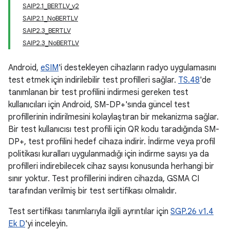
SAIP2.1_BERTLV_v2
SAIP2.1_NoBERTLV
SAIP2.3_BERTLV
SAIP2.3_NoBERTLV
Android,
eSIM
'i destekleyen cihazların radyo uygulamasını
test etmek için indirilebilir test profilleri sağlar.
TS.48
'de
tanımlanan bir test profilini indirmesi gereken test
kullanıcıları için Android, SM-DP+'sında güncel test
profillerinin indirilmesini kolaylaştıran bir mekanizma sağlar.
Bir test kullanıcısı test profili için QR kodu taradığında SM-
DP+, test profilini hedef cihaza indirir. İndirme veya profil
politikası kuralları uygulanmadığı için indirme sayısı ya da
profilleri indirebilecek cihaz sayısı konusunda herhangi bir
sınır yoktur. Test profillerini indiren cihazda, GSMA CI
tarafından verilmiş bir test sertifikası olmalıdır.
Test sertifikası tanımlarıyla ilgili ayrıntılar için
SGP.26 v1.4
Ek D
'yi inceleyin.