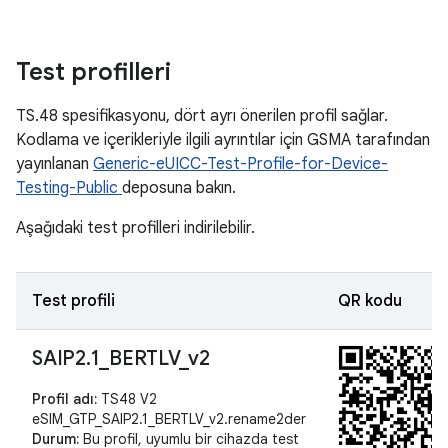
Test profilleri
TS.48 spesifikasyonu, dört ayrı önerilen profil sağlar.
Kodlama ve içerikleriyle ilgili ayrıntılar için GSMA tarafından
yayınlanan
Generic-eUICC-Test-Profile-for-Device-
Testing-Public
deposuna bakın.
Aşağıdaki test profilleri indirilebilir.
Test profili
QR kodu
SAIP2
.
1
_
BERTLV
_
v2
Profil adı:
TS48 V2
eSIM_GTP_SAIP2.1_BERTLV_v2.rename2der
Durum:
Bu profil, uyumlu bir cihazda test