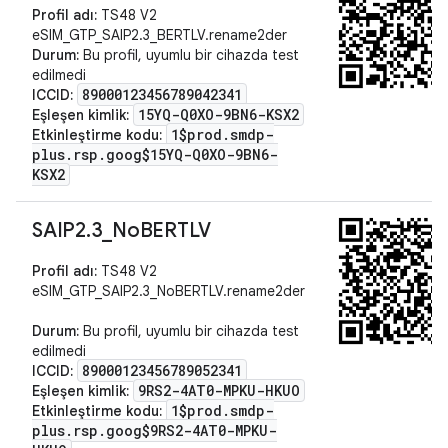
Profil adı:
TS48 V2
eSIM_GTP_SAIP2.3_BERTLV.rename2der
Durum:
Bu profil, uyumlu bir cihazda test
edilmedi
89000123456789042341
ICCID:
15YQ-Q0XO-9BN6-KSX2
Eşleşen kimlik:
1$prod.smdp-
Etkinleştirme kodu:
plus.rsp.goog$15YQ-Q0XO-9BN6-
KSX2
SAIP2
.
3
_
No
BERTLV
Profil adı:
TS48 V2
eSIM_GTP_SAIP2.3_NoBERTLV.rename2der
Durum:
Bu profil, uyumlu bir cihazda test
edilmedi
89000123456789052341
ICCID:
9RS2-4AT0-MPKU-HKUO
Eşleşen kimlik:
1$prod.smdp-
Etkinleştirme kodu:
plus.rsp.goog$9RS2-4AT0-MPKU-